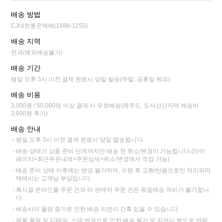
배송 방법
CJ대한통운택배(1588-1255)
배송 지역
전국(해외배송불가)
배송 기간
평일 오후 3시 이전 결제 완료시 당일 발송(주말, 공휴일 제외)
배송 비용
3,000원 / 50,000원 이상 결제 시 무료배송(제주도, 도서산간지역 배송비
3,000원 추가)
배송 안내
평일 오후 3시 이전 결제 완료시 당일 발송됩니다.
배송 상태가 상품 준비 단계까지만 배송 전 취소/변경이 가능합니다.(마이
페이지>최근주문내역>주문상세>취소/변경에서 직접 가능)
배송 준비 상태 이후에는 변경 불가하며, 수령 후 교환/반품으로만 처리되며
택배비는 고객님 부담입니다.
록시걸 온라인몰 주문 건과 타 판매처 주문 건은 묶음배송 처리가 불가합니
다.
배송사의 물량 증가로 인한 배송 지연이 간혹 있을 수 있습니다.
제품 품절 및 디테일, 소재 변경으로 인한 배송 불가 및 지연시 별도로 연락