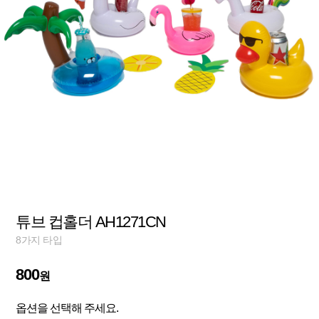
튜브 컵홀더 AH1271CN
8가지 타입
800
원
옵션을 선택해 주세요.