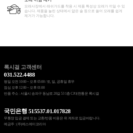
모래사장에서 래쉬가드를 착용 시 제품 특성상 모래가 끼일 수 있
습니다. 제품을 늘린 상태에서 얇은 솔 등으로 쓸어 모래를 쉽게
제거가 가능합니다.
록시걸 고객센터
031.522.4488
평일 오전 10:00 ~ 오후 05:00 / 토, 일, 공휴일 휴무
점심 오후 12:00 ~ 오후 01:00
반품 주소 : 서울시 송파구 동남로 20길 53 1층 CJ대한통운 록시걸
국민은행 515537.01.017828
무통장 입금 결제 또는 교환/반품 비용은 위 계좌로 입금바랍니다.
예금주 : (주)에스에이코리아