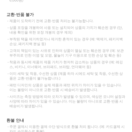
6,000원)
교환·반품 불가
제품이 도착하기 전에 교환·반품 처리는 불가능합니다.
상품 포장을 개봉하여 사용 또는 설치되어 상품의 가치가 훼손된 경우 (단,
내용 확인을 위한 포장 개봉의 경우 제외)
부착된 택을 제거하였거나 제거한 흔적이 있는 경우 (예: 택제거, 패키지백
손상, 패키지백 분실 등)
고객의 책임이 있는 사유로 인하여 상품이 멸실 또는 훼손된 경우 (예: 보관
부주의로 인한 이염 및 오염, 물놀이 기구 이용으로 인한 손상 및 훼손 등)
착용과 동시에 제품의 제품 가치가 현저히 감소하는 상품의 경우 (예: 레깅
스, 비키니, 이너웨어, 브라패드, 브라탑, 언더웨어 등)
이미 세탁 및 착용, 수선한 상품 (제품 하자 시에도 세탁 및 착용, 수선한 상
품은 교환·반품이 불가능합니다.)
패턴 디자인의 상품은 실제 제품과 패턴 위치가 차이가 있을 수 있습니다.
이는 불량이 아니므로 교환·반품 시 배송비가 발생합니다.
사이즈는 측정 방법에 따라 오차가 발생될 수 있으며, 색상은 모니터 설정과
사양에 따라 차이가 있을 수 있습니다. 이는 불량이 아니므로 교환·반품 시
배송비가 발생됩니다.
환불 안내
주문 결제시 이용한 결제 수단 방식으로 환불 처리 됩니다. (예: 카드결제 시
카드 승인취소로 환불)