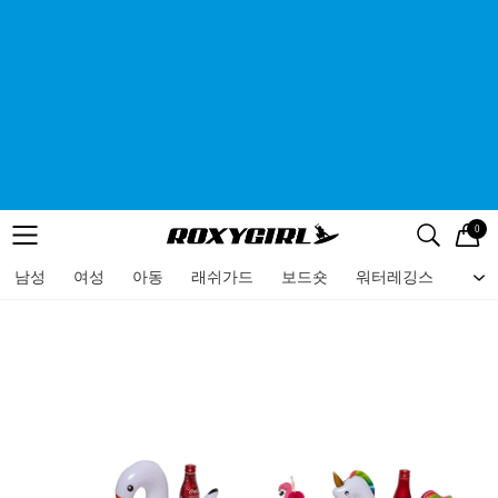
0
로고
메뉴
검색
메뉴
남성
여성
아동
래쉬가드
보드숏
워터레깅스
비치