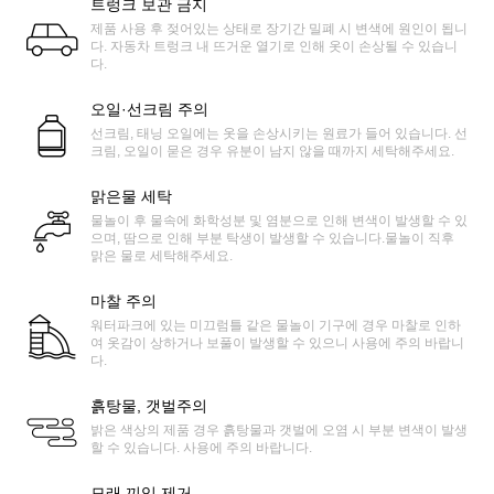
트렁크 보관 금지
제품 사용 후 젖어있는 상태로 장기간 밀폐 시 변색에 원인이 됩니
다. 자동차 트렁크 내 뜨거운 열기로 인해 옷이 손상될 수 있습니
다.
오일·선크림 주의
선크림, 태닝 오일에는 옷을 손상시키는 원료가 들어 있습니다. 선
크림, 오일이 묻은 경우 유분이 남지 않을 때까지 세탁해주세요.
맑은물 세탁
물놀이 후 물속에 화학성분 및 염분으로 인해 변색이 발생할 수 있
으며, 땀으로 인해 부분 탁생이 발생할 수 있습니다.물놀이 직후
맑은 물로 세탁해주세요.
마찰 주의
워터파크에 있는 미끄럼틀 같은 물놀이 기구에 경우 마찰로 인하
여 옷감이 상하거나 보풀이 발생할 수 있으니 사용에 주의 바랍니
다.
흙탕물, 갯벌주의
밝은 색상의 제품 경우 흙탕물과 갯벌에 오염 시 부분 변색이 발생
할 수 있습니다. 사용에 주의 바랍니다.
모래 끼임 제거