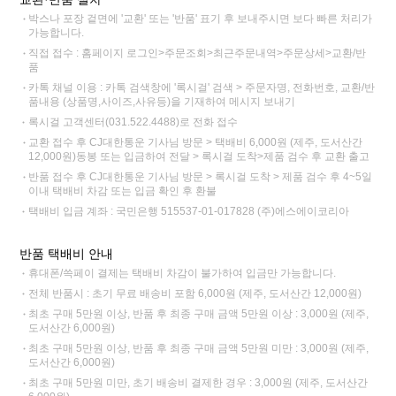
박스나 포장 겉면에 '교환' 또는 '반품' 표기 후 보내주시면 보다 빠른 처리가
가능합니다.
직접 접수 : 홈페이지 로그인>주문조회>최근주문내역>주문상세>교환/반
품
카톡 채널 이용 : 카톡 검색창에 '록시걸' 검색 > 주문자명, 전화번호, 교환/반
품내용 (상품명,사이즈,사유등)을 기재하여 메시지 보내기
록시걸 고객센터(031.522.4488)로 전화 접수
교환 접수 후 CJ대한통운 기사님 방문 > 택배비 6,000원 (제주, 도서산간
12,000원)동봉 또는 입금하여 전달 > 록시걸 도착>제품 검수 후 교환 출고
반품 접수 후 CJ대한통운 기사님 방문 > 록시걸 도착 > 제품 검수 후 4~5일
이내 택배비 차감 또는 입금 확인 후 환불
택배비 입금 계좌 : 국민은행 515537-01-017828 (주)에스에이코리아
반품 택배비 안내
휴대폰/쓱페이 결제는 택배비 차감이 불가하여 입금만 가능합니다.
전체 반품시 : 초기 무료 배송비 포함 6,000원 (제주, 도서산간 12,000원)
최초 구매 5만원 이상, 반품 후 최종 구매 금액 5만원 이상 : 3,000원 (제주,
도서산간 6,000원)
최초 구매 5만원 이상, 반품 후 최종 구매 금액 5만원 미만 : 3,000원 (제주,
도서산간 6,000원)
최초 구매 5만원 미만, 초기 배송비 결제한 경우 : 3,000원 (제주, 도서산간