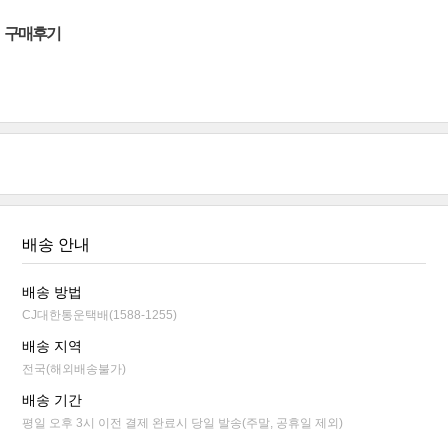
구매후기
배송 안내
배송 방법
CJ대한통운택배(1588-1255)
배송 지역
전국(해외배송불가)
배송 기간
평일 오후 3시 이전 결제 완료시 당일 발송(주말, 공휴일 제외)