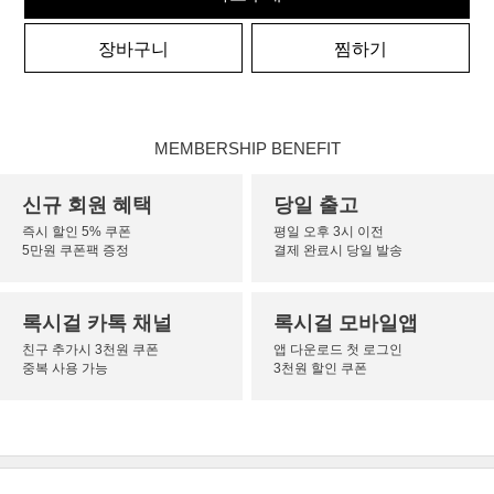
장바구니
찜하기
MEMBERSHIP BENEFIT
신규 회원 혜택
당일 출고
즉시 할인 5% 쿠폰
평일 오후 3시 이전
5만원 쿠폰팩 증정
결제 완료시 당일 발송
록시걸 카톡 채널
록시걸 모바일앱
친구 추가시 3천원 쿠폰
앱 다운로드 첫 로그인
중복 사용 가능
3천원 할인 쿠폰