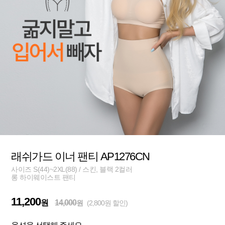
래쉬가드 이너 팬티 AP1276CN
사이즈 S(44)~2XL(88) / 스킨, 블랙 2컬러
롱 하이웨이스트 팬티
11,200
원
14,000
원
(2,800원 할인)