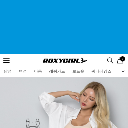
0
로고
메뉴
검색
메뉴
남성
여성
아동
래쉬가드
보드숏
워터레깅스
비치