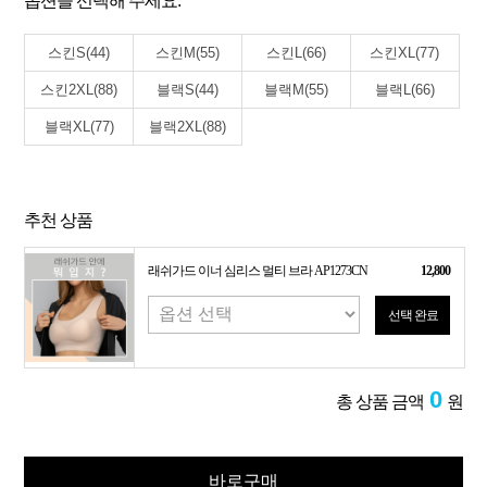
옵션을 선택해 주세요.
스킨S(44)
스킨M(55)
스킨L(66)
스킨XL(77)
스킨2XL(88)
블랙S(44)
블랙M(55)
블랙L(66)
블랙XL(77)
블랙2XL(88)
추천 상품
래쉬가드 이너 심리스 멀티 브라 AP1273CN
12,800
선택 완료
0
총 상품 금액
원
바로구매