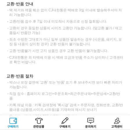
교환·반품 안내
택 제거와 제품 훼손 없이 CJ대한통운 택배로 3일 이내에 발송해주셔야 처
리 가능합니다.
교환/반품 접수 후 7일 이내 미도착시 자동으로 신청 철회됩니다.
교환의 경우 동일한 상품의 사이즈 교환만 가능합니다. (맞교환 불가 / 재고
품절시 반품만 가능)
최초 수령한 그대로가 아닌 일부 상품만 발송하는 경우 (사은품, 패키지, 포
장 등 내용이 상이한 경우) 교환·반품이 불가능합니다.
교환·반품불가 사전 고지 상품인 경우 교환·반품이 불가능합니다.
CJ대한통운 외 타택배 이용 시 택배 요금과 반품 주소가 상이하니 고객센터
로 확인 바랍니다.
교환·반품 절차
박스나 포장 겉면에 '교환' 또는 '반품' 표기 후 보내주시면 보다 빠른 처리가
가능합니다.
직접 접수 : 홈페이지 로그인>주문조회>최근주문내역>주문상세>교환/반
품
카톡 채널 이용 : 카톡 검색창에 '록시걸' 검색 > 주문자명, 전화번호, 교환/반
품내용 (상품명,사이즈,사유등)을 기재하여 메시지 보내기
록시걸 고객센터(031.522.4488)로 전화 접수
교환 접수 후 CJ대한통운 기사님 방문 > 택배비 6,000원 (제주, 도서산간
구매하기
관련상품
상품후기
문의하기
고객센터
12,000원)동봉 또는 입금하여 전달 > 록시걸 도착>제품 검수 후 교환 출고