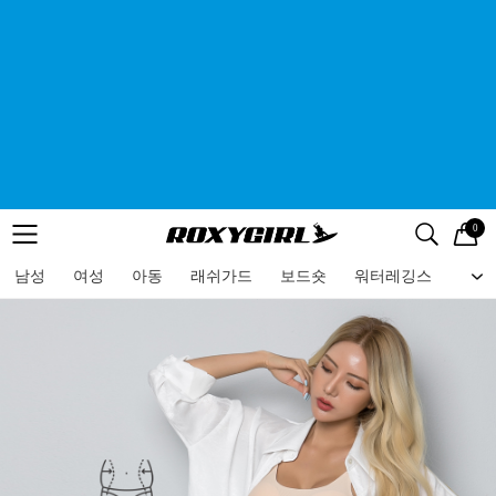
0
로고
메뉴
검색
메뉴
남성
여성
아동
래쉬가드
보드숏
워터레깅스
비치