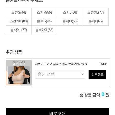
옵션을 선택해 주세요.
스킨S(44)
스킨M(55)
스킨L(66)
스킨XL(77)
스킨2XL(88)
블랙S(44)
블랙M(55)
블랙L(66)
블랙XL(77)
블랙2XL(88)
추천 상품
래쉬가드 이너 심리스 멀티 브라 AP1273CN
12,800
선택 완료
0
총 상품 금액
원
바로구매