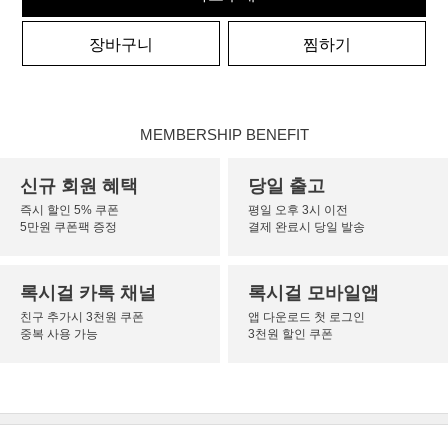
장바구니
찜하기
MEMBERSHIP BENEFIT
신규 회원 혜택
당일 출고
즉시 할인 5% 쿠폰
평일 오후 3시 이전
5만원 쿠폰팩 증정
결제 완료시 당일 발송
록시걸 카톡 채널
록시걸 모바일앱
친구 추가시 3천원 쿠폰
앱 다운로드 첫 로그인
중복 사용 가능
3천원 할인 쿠폰