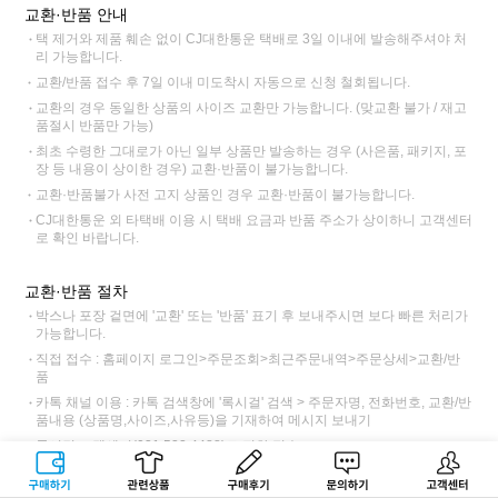
교환·반품 안내
택 제거와 제품 훼손 없이 CJ대한통운 택배로 3일 이내에 발송해주셔야 처
리 가능합니다.
교환/반품 접수 후 7일 이내 미도착시 자동으로 신청 철회됩니다.
교환의 경우 동일한 상품의 사이즈 교환만 가능합니다. (맞교환 불가 / 재고
품절시 반품만 가능)
최초 수령한 그대로가 아닌 일부 상품만 발송하는 경우 (사은품, 패키지, 포
장 등 내용이 상이한 경우) 교환·반품이 불가능합니다.
교환·반품불가 사전 고지 상품인 경우 교환·반품이 불가능합니다.
CJ대한통운 외 타택배 이용 시 택배 요금과 반품 주소가 상이하니 고객센터
로 확인 바랍니다.
교환·반품 절차
박스나 포장 겉면에 '교환' 또는 '반품' 표기 후 보내주시면 보다 빠른 처리가
가능합니다.
직접 접수 : 홈페이지 로그인>주문조회>최근주문내역>주문상세>교환/반
품
카톡 채널 이용 : 카톡 검색창에 '록시걸' 검색 > 주문자명, 전화번호, 교환/반
품내용 (상품명,사이즈,사유등)을 기재하여 메시지 보내기
록시걸 고객센터(031.522.4488)로 전화 접수
교환 접수 후 CJ대한통운 기사님 방문 > 택배비 6,000원 (제주, 도서산간
구매하기
관련상품
상품후기
문의하기
고객센터
12,000원)동봉 또는 입금하여 전달 > 록시걸 도착>제품 검수 후 교환 출고