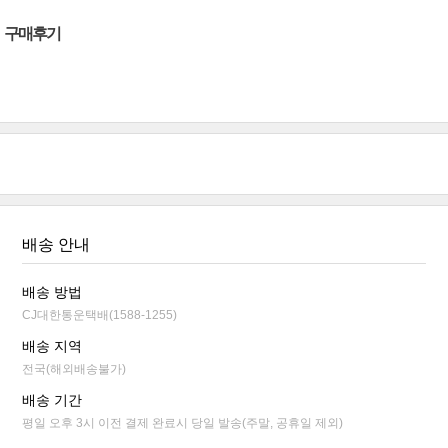
구매후기
배송 안내
배송 방법
CJ대한통운택배(1588-1255)
배송 지역
전국(해외배송불가)
배송 기간
평일 오후 3시 이전 결제 완료시 당일 발송(주말, 공휴일 제외)