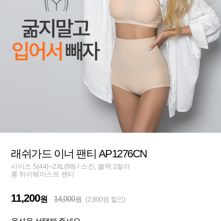
래쉬가드 이너 팬티 AP1276CN
사이즈 S(44)~2XL(88) / 스킨, 블랙 2컬러
롱 하이웨이스트 팬티
11,200
원
14,000
원
(2,800원 할인)