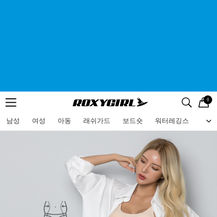
0
로고
메뉴
검색
메뉴
남성
여성
아동
래쉬가드
보드숏
워터레깅스
비치