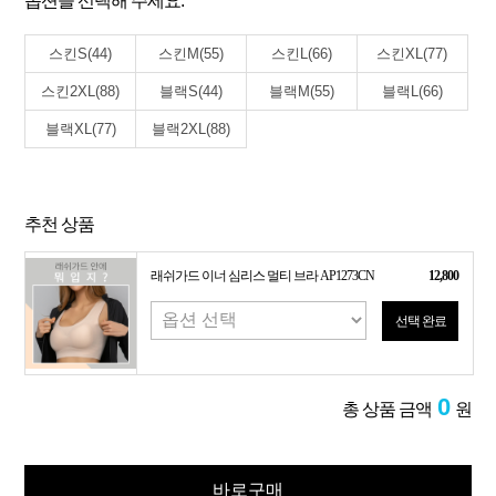
옵션을 선택해 주세요.
스킨S(44)
스킨M(55)
스킨L(66)
스킨XL(77)
스킨2XL(88)
블랙S(44)
블랙M(55)
블랙L(66)
블랙XL(77)
블랙2XL(88)
추천 상품
래쉬가드 이너 심리스 멀티 브라 AP1273CN
12,800
선택 완료
0
총 상품 금액
원
바로구매