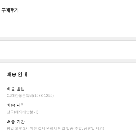
구매후기
배송 안내
배송 방법
CJ대한통운택배(1588-1255)
배송 지역
전국(해외배송불가)
배송 기간
평일 오후 3시 이전 결제 완료시 당일 발송(주말, 공휴일 제외)