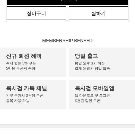
장바구니
찜하기
MEMBERSHIP BENEFIT
신규 회원 혜택
당일 출고
즉시 할인 5% 쿠폰
평일 오후 3시 이전
5만원 쿠폰팩 증정
결제 완료시 당일 발송
록시걸 카톡 채널
록시걸 모바일앱
친구 추가시 3천원 쿠폰
앱 다운로드 첫 로그인
중복 사용 가능
3천원 할인 쿠폰