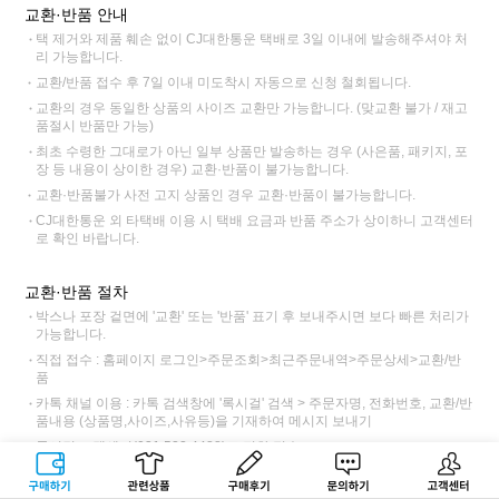
교환·반품 안내
택 제거와 제품 훼손 없이 CJ대한통운 택배로 3일 이내에 발송해주셔야 처
리 가능합니다.
교환/반품 접수 후 7일 이내 미도착시 자동으로 신청 철회됩니다.
교환의 경우 동일한 상품의 사이즈 교환만 가능합니다. (맞교환 불가 / 재고
품절시 반품만 가능)
최초 수령한 그대로가 아닌 일부 상품만 발송하는 경우 (사은품, 패키지, 포
장 등 내용이 상이한 경우) 교환·반품이 불가능합니다.
교환·반품불가 사전 고지 상품인 경우 교환·반품이 불가능합니다.
CJ대한통운 외 타택배 이용 시 택배 요금과 반품 주소가 상이하니 고객센터
로 확인 바랍니다.
교환·반품 절차
박스나 포장 겉면에 '교환' 또는 '반품' 표기 후 보내주시면 보다 빠른 처리가
가능합니다.
직접 접수 : 홈페이지 로그인>주문조회>최근주문내역>주문상세>교환/반
품
카톡 채널 이용 : 카톡 검색창에 '록시걸' 검색 > 주문자명, 전화번호, 교환/반
품내용 (상품명,사이즈,사유등)을 기재하여 메시지 보내기
록시걸 고객센터(031.522.4488)로 전화 접수
교환 접수 후 CJ대한통운 기사님 방문 > 택배비 6,000원 (제주, 도서산간
구매하기
관련상품
상품후기
문의하기
고객센터
12,000원)동봉 또는 입금하여 전달 > 록시걸 도착>제품 검수 후 교환 출고