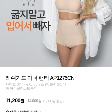
래쉬가드 이너 팬티 AP1276CN
사이즈 S(44)~2XL(88) / 스킨, 블랙 2컬러
롱 하이웨이스트 팬티
11,200
원
14,000
원
(2,800원 할인)