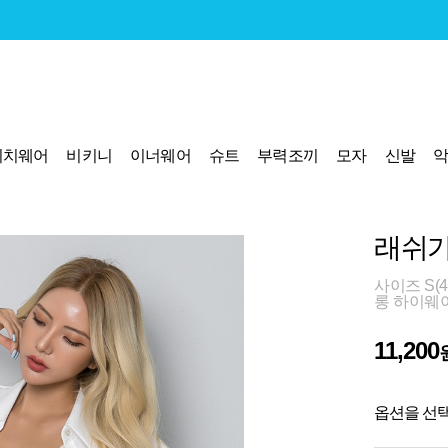
비치웨어
비키니
이너웨어
슈트
부력조끼
모자
신발
래쉬가
사이즈 S(44
롱 하이웨
11,200
옵션을 선택