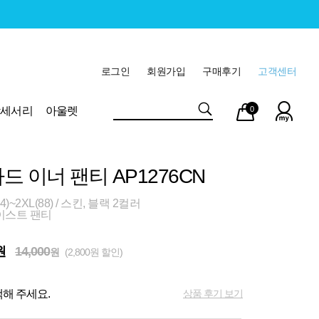
로그인
회원가입
구매후기
고객센터
마이
장바
악세서리
아울렛
0
페이
구니
드 이너 팬티 AP1276CN
)~2XL(88) / 스킨, 블랙 2컬러
이스트 팬티
원
14,000
원
(2,800원 할인)
상품 후기 보기
해 주세요.