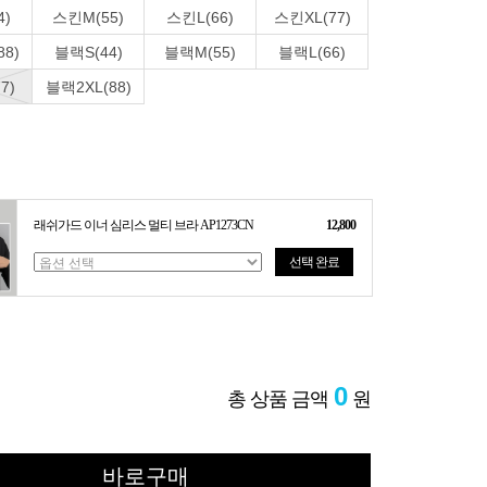
4)
스킨M(55)
스킨L(66)
스킨XL(77)
8)
블랙S(44)
블랙M(55)
블랙L(66)
7)
블랙2XL(88)
래쉬가드 이너 심리스 멀티 브라 AP1273CN
12,800
선택 완료
0
총 상품 금액
원
바로구매