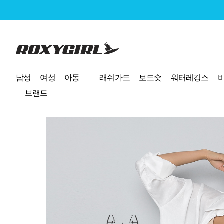
로고
남성
여성
아동
래쉬가드
보드숏
워터레깅스
브랜드