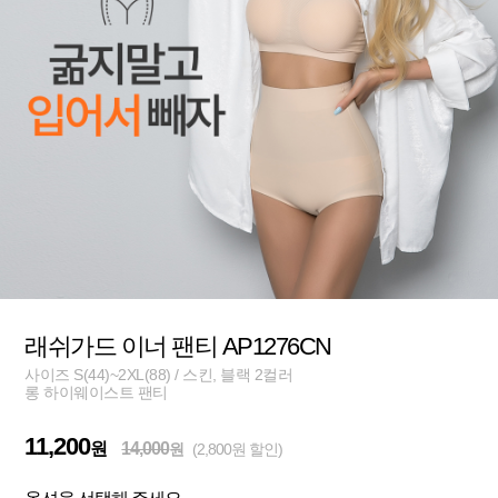
래쉬가드 이너 팬티 AP1276CN
사이즈 S(44)~2XL(88) / 스킨, 블랙 2컬러
롱 하이웨이스트 팬티
11,200
원
14,000
원
(2,800원 할인)