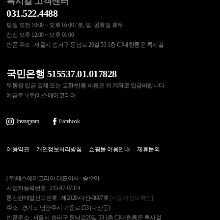
록시걸 고객센터
031.522.4488
평일 오전 10:00 ~ 오후 05:00 / 토, 일, 공휴일 휴무
점심 오후 12:00 ~ 오후 01:00
반품 주소 : 서울시 송파구 동남로 20길 53 1층 CJ대한통운 록시걸
국민은행 515537.01.017828
무통장 입금 결제 또는 교환/반품 비용은 위 계좌로 입금바랍니다.
예금주 : (주)에스에이코리아
Instargram
Facebook
이용약관
개인정보처리방침
쇼핑몰 이용안내
제휴문의
(주)에스에이코리아 대표이사 : 송수아
사업자등록번호 : 215-87-97374
통신판매업신고번호 : 제2020-다산-0607호
[사업자정보확인]
주소 : 경기도 남양주시 가운로153 (다산동)
반품주소 : 서울시 송파구 동남로20길 53 1층 CJ대한통운 록시걸