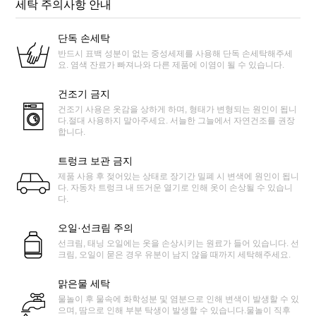
세탁 주의사항 안내
단독 손세탁
반드시 표백 성분이 없는 중성세제를 사용해 단독 손세탁해주세
요. 염색 잔료가 빠져나와 다른 제품에 이염이 될 수 있습니다.
건조기 금지
건조기 사용은 옷감을 상하게 하며, 형태가 변형되는 원인이 됩니
다.절대 사용하지 말아주세요. 서늘한 그늘에서 자연건조를 권장
합니다.
트렁크 보관 금지
제품 사용 후 젖어있는 상태로 장기간 밀폐 시 변색에 원인이 됩니
다. 자동차 트렁크 내 뜨거운 열기로 인해 옷이 손상될 수 있습니
다.
오일·선크림 주의
선크림, 태닝 오일에는 옷을 손상시키는 원료가 들어 있습니다. 선
크림, 오일이 묻은 경우 유분이 남지 않을 때까지 세탁해주세요.
맑은물 세탁
물놀이 후 물속에 화학성분 및 염분으로 인해 변색이 발생할 수 있
으며, 땀으로 인해 부분 탁생이 발생할 수 있습니다.물놀이 직후