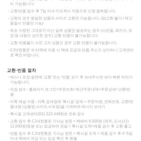
리 가능합니다.
교환/반품 접수 후 7일 이내 미도착시 자동으로 신청 철회됩니다.
교환의 경우 동일한 상품의 사이즈 교환만 가능합니다. (맞교환 불가 / 재고
품절시 반품만 가능)
최초 수령한 그대로가 아닌 일부 상품만 발송하는 경우 (사은품, 패키지, 포
장 등 내용이 상이한 경우) 교환·반품이 불가능합니다.
교환·반품불가 사전 고지 상품인 경우 교환·반품이 불가능합니다.
CJ대한통운 외 타택배 이용 시 택배 요금과 반품 주소가 상이하니 고객센터
로 확인 바랍니다.
교환·반품 절차
박스나 포장 겉면에 '교환' 또는 '반품' 표기 후 보내주시면 보다 빠른 처리가
가능합니다.
직접 접수 : 홈페이지 로그인>주문조회>최근주문내역>주문상세>교환/반
품
카톡 채널 이용 : 카톡 검색창에 '록시걸' 검색 > 주문자명, 전화번호, 교환/반
품내용 (상품명,사이즈,사유등)을 기재하여 메시지 보내기
록시걸 고객센터(031.522.4488)로 전화 접수
교환 접수 후 CJ대한통운 기사님 방문 > 택배비 6,000원 (제주, 도서산간
12,000원)동봉 또는 입금하여 전달 > 록시걸 도착>제품 검수 후 교환 출고
반품 접수 후 CJ대한통운 기사님 방문 > 록시걸 도착 > 제품 검수 후 4~5일
이내 택배비 차감 또는 입금 확인 후 환불