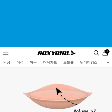
0
로고
메뉴
검색
메뉴
남성
여성
아동
래쉬가드
보드숏
워터레깅스
비치