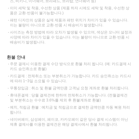
스, 비키니, 이너웨어, 브라패드, 브라탑, 언더웨어 등)
이미 세탁 및 착용, 수선한 상품 (제품 하자 시에도 세탁 및 착용, 수선한 상
품은 교환·반품이 불가능합니다.)
패턴 디자인의 상품은 실제 제품과 패턴 위치가 차이가 있을 수 있습니다.
이는 불량이 아니므로 교환·반품 시 배송비가 발생합니다.
사이즈는 측정 방법에 따라 오차가 발생될 수 있으며, 색상은 모니터 설정과
사양에 따라 차이가 있을 수 있습니다. 이는 불량이 아니므로 교환·반품 시
배송비가 발생됩니다.
환불 안내
주문 결제시 이용한 결제 수단 방식으로 환불 처리 됩니다. (예: 카드결제 시
카드 승인취소로 환불)
카드결제 : 전체취소 또는 부분취소가 가능합니다. 카드 승인취소는 카드사
에 따라 1~3일 소요될 수 있습니다.
무통장입금 : 취소 및 환불 금액만큼 고객님 요청 계좌로 환불 처리됩니다.
휴대폰결제 : 당월 결제건에 한하여 전체취소가 가능합니다. (전월결제건
및 부분취소는 수수료 3.6%를 제외 후 환불계좌로 환불)
예치, 적립금 환불 : 예치금 및 적립금으로 결제한 금액만큼 자동 복원 처리
됩니다.
네이버페이, 삼성페이, 페이코, 카카오페이 같은 당사 결제 시스템이 아닌
제휴 결제사를 이용한 결제건은 해당 결제사에서 환불 처리됩니다.