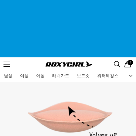
0
로고
메뉴
검색
메뉴
남성
여성
아동
래쉬가드
보드숏
워터레깅스
비치