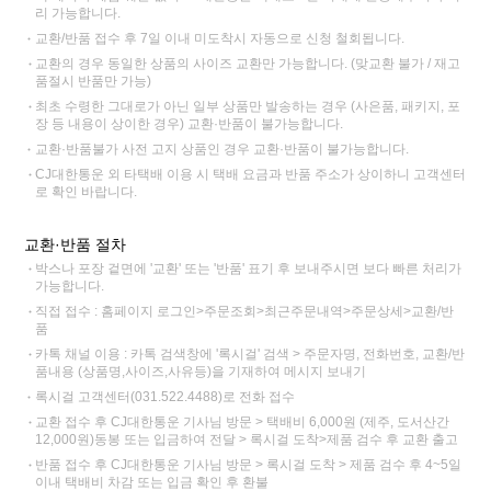
리 가능합니다.
교환/반품 접수 후 7일 이내 미도착시 자동으로 신청 철회됩니다.
교환의 경우 동일한 상품의 사이즈 교환만 가능합니다. (맞교환 불가 / 재고
품절시 반품만 가능)
최초 수령한 그대로가 아닌 일부 상품만 발송하는 경우 (사은품, 패키지, 포
장 등 내용이 상이한 경우) 교환·반품이 불가능합니다.
교환·반품불가 사전 고지 상품인 경우 교환·반품이 불가능합니다.
CJ대한통운 외 타택배 이용 시 택배 요금과 반품 주소가 상이하니 고객센터
로 확인 바랍니다.
교환·반품 절차
박스나 포장 겉면에 '교환' 또는 '반품' 표기 후 보내주시면 보다 빠른 처리가
가능합니다.
직접 접수 : 홈페이지 로그인>주문조회>최근주문내역>주문상세>교환/반
품
카톡 채널 이용 : 카톡 검색창에 '록시걸' 검색 > 주문자명, 전화번호, 교환/반
품내용 (상품명,사이즈,사유등)을 기재하여 메시지 보내기
록시걸 고객센터(031.522.4488)로 전화 접수
교환 접수 후 CJ대한통운 기사님 방문 > 택배비 6,000원 (제주, 도서산간
12,000원)동봉 또는 입금하여 전달 > 록시걸 도착>제품 검수 후 교환 출고
반품 접수 후 CJ대한통운 기사님 방문 > 록시걸 도착 > 제품 검수 후 4~5일
이내 택배비 차감 또는 입금 확인 후 환불