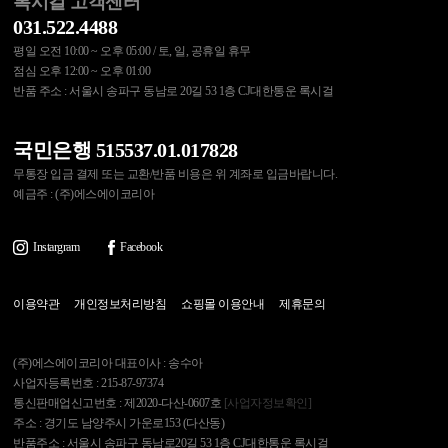
록시걸 고객센터
031.522.4488
평일 오전 10:00 ~ 오후 05:00 / 토, 일, 공휴일 휴무
점심 오후 12:00 ~ 오후 01:00
반품 주소 : 서울시 송파구 동남로 20길 53 1층 CJ대한통운 록시걸
국민은행 515537.01.017828
무통장 입금 결제 또는 교환/반품 비용은 위 계좌로 입금바랍니다.
예금주 : (주)에스에이코리아
Instargram
Facebook
이용약관
개인정보처리방침
쇼핑몰 이용안내
제휴문의
(주)에스에이코리아 대표이사 : 송수아
사업자등록번호 : 215-87-97374
통신판매업신고번호 : 제2020-다산-0607호
[사업자정보확인]
주소 : 경기도 남양주시 가운로153 (다산동)
반품주소 : 서울시 송파구 동남로20길 53 1층 CJ대한통운 록시걸