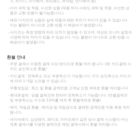
스, 비키니, 이너웨어, 브라패드, 브라탑, 언더웨어 등)
이미 세탁 및 착용, 수선한 상품 (제품 하자 시에도 세탁 및 착용, 수선한 상
품은 교환·반품이 불가능합니다.)
패턴 디자인의 상품은 실제 제품과 패턴 위치가 차이가 있을 수 있습니다.
이는 불량이 아니므로 교환·반품 시 배송비가 발생합니다.
사이즈는 측정 방법에 따라 오차가 발생될 수 있으며, 색상은 모니터 설정과
사양에 따라 차이가 있을 수 있습니다. 이는 불량이 아니므로 교환·반품 시
배송비가 발생됩니다.
환불 안내
주문 결제시 이용한 결제 수단 방식으로 환불 처리 됩니다. (예: 카드결제 시
카드 승인취소로 환불)
카드결제 : 전체취소 또는 부분취소가 가능합니다. 카드 승인취소는 카드사
에 따라 1~3일 소요될 수 있습니다.
무통장입금 : 취소 및 환불 금액만큼 고객님 요청 계좌로 환불 처리됩니다.
휴대폰결제 : 당월 결제건에 한하여 전체취소가 가능합니다. (전월결제건
및 부분취소는 수수료 3.6%를 제외 후 환불계좌로 환불)
예치, 적립금 환불 : 예치금 및 적립금으로 결제한 금액만큼 자동 복원 처리
됩니다.
네이버페이, 삼성페이, 페이코, 카카오페이 같은 당사 결제 시스템이 아닌
제휴 결제사를 이용한 결제건은 해당 결제사에서 환불 처리됩니다.