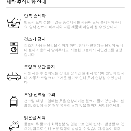
세탁 주의사항 안내
단독 손세탁
반드시 표백 성분이 없는 중성세제를 사용해 단독 손세탁해주세
요. 염색 잔료가 빠져나와 다른 제품에 이염이 될 수 있습니다.
건조기 금지
건조기 사용은 옷감을 상하게 하며, 형태가 변형되는 원인이 됩니
다.절대 사용하지 말아주세요. 서늘한 그늘에서 자연건조를 권장
합니다.
트렁크 보관 금지
제품 사용 후 젖어있는 상태로 장기간 밀폐 시 변색에 원인이 됩니
다. 자동차 트렁크 내 뜨거운 열기로 인해 옷이 손상될 수 있습니
다.
오일·선크림 주의
선크림, 태닝 오일에는 옷을 손상시키는 원료가 들어 있습니다. 선
크림, 오일이 묻은 경우 유분이 남지 않을 때까지 세탁해주세요.
맑은물 세탁
물놀이 후 물속에 화학성분 및 염분으로 인해 변색이 발생할 수 있
으며, 땀으로 인해 부분 탁생이 발생할 수 있습니다.물놀이 직후