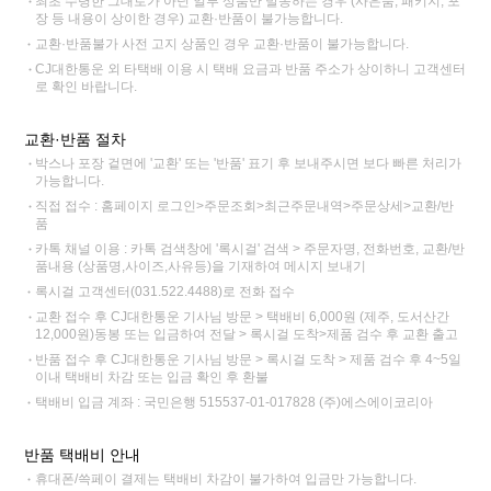
최초 수령한 그대로가 아닌 일부 상품만 발송하는 경우 (사은품, 패키지, 포
장 등 내용이 상이한 경우) 교환·반품이 불가능합니다.
교환·반품불가 사전 고지 상품인 경우 교환·반품이 불가능합니다.
CJ대한통운 외 타택배 이용 시 택배 요금과 반품 주소가 상이하니 고객센터
로 확인 바랍니다.
교환·반품 절차
박스나 포장 겉면에 '교환' 또는 '반품' 표기 후 보내주시면 보다 빠른 처리가
가능합니다.
직접 접수 : 홈페이지 로그인>주문조회>최근주문내역>주문상세>교환/반
품
카톡 채널 이용 : 카톡 검색창에 '록시걸' 검색 > 주문자명, 전화번호, 교환/반
품내용 (상품명,사이즈,사유등)을 기재하여 메시지 보내기
록시걸 고객센터(031.522.4488)로 전화 접수
교환 접수 후 CJ대한통운 기사님 방문 > 택배비 6,000원 (제주, 도서산간
12,000원)동봉 또는 입금하여 전달 > 록시걸 도착>제품 검수 후 교환 출고
반품 접수 후 CJ대한통운 기사님 방문 > 록시걸 도착 > 제품 검수 후 4~5일
이내 택배비 차감 또는 입금 확인 후 환불
택배비 입금 계좌 : 국민은행 515537-01-017828 (주)에스에이코리아
반품 택배비 안내
휴대폰/쓱페이 결제는 택배비 차감이 불가하여 입금만 가능합니다.