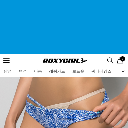
0
로고
메뉴
검색
메뉴
남성
여성
아동
래쉬가드
보드숏
워터레깅스
비치