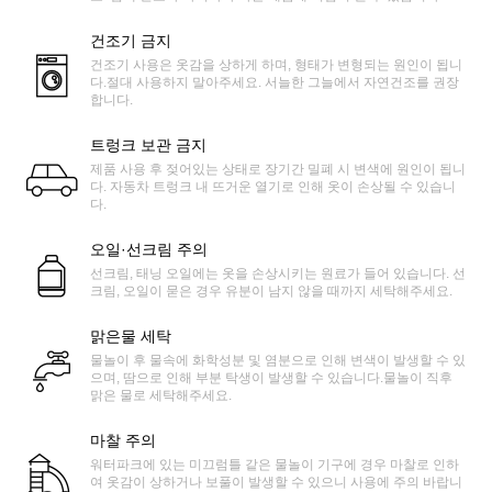
건조기 금지
건조기 사용은 옷감을 상하게 하며, 형태가 변형되는 원인이 됩니
다.절대 사용하지 말아주세요. 서늘한 그늘에서 자연건조를 권장
합니다.
트렁크 보관 금지
제품 사용 후 젖어있는 상태로 장기간 밀폐 시 변색에 원인이 됩니
다. 자동차 트렁크 내 뜨거운 열기로 인해 옷이 손상될 수 있습니
다.
오일·선크림 주의
선크림, 태닝 오일에는 옷을 손상시키는 원료가 들어 있습니다. 선
크림, 오일이 묻은 경우 유분이 남지 않을 때까지 세탁해주세요.
맑은물 세탁
물놀이 후 물속에 화학성분 및 염분으로 인해 변색이 발생할 수 있
으며, 땀으로 인해 부분 탁생이 발생할 수 있습니다.물놀이 직후
맑은 물로 세탁해주세요.
마찰 주의
워터파크에 있는 미끄럼틀 같은 물놀이 기구에 경우 마찰로 인하
여 옷감이 상하거나 보풀이 발생할 수 있으니 사용에 주의 바랍니