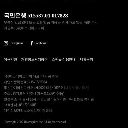
국민은행 515537.01.017828
무통장 입금 결제 또는 교환/반품 비용은 위 계좌로 입금바랍니다.
예금주 : (주)에스에이코리아
Instargram
Facebook
이용약관
개인정보처리방침
쇼핑몰 이용안내
제휴문의
(주)에스에이코리아 대표이사 : 송수아
사업자등록번호 : 215-87-97374
통신판매업신고번호 : 제2020-다산-0607호
[사업자정보확인]
주소 : 경기도 남양주시 가운로153 (다산동)
반품주소 : 서울시 송파구 동남로20길 53 1층 CJ대한통운 록시걸
고객센터 : 031.522.4488
개인정보관리보호책임자 : 김영석
Copyright 2007 Roxygirl.tv Inc. All rights reserved.