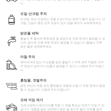
다.
오일·선크림 주의
선크림, 태닝 오일에는 옷을 손상시키는 원료가 들어 있습니다. 선
크림, 오일이 묻은 경우 유분이 남지 않을 때까지 세탁해주세요.
맑은물 세탁
물놀이 후 물속에 화학성분 및 염분으로 인해 변색이 발생할 수 있
으며, 땀으로 인해 부분 탁생이 발생할 수 있습니다.물놀이 직후
맑은 물로 세탁해주세요.
마찰 주의
워터파크에 있는 미끄럼틀 같은 물놀이 기구에 경우 마찰로 인하
여 옷감이 상하거나 보풀이 발생할 수 있으니 사용에 주의 바랍니
다.
흙탕물, 갯벌주의
밝은 색상의 제품 경우 흙탕물과 갯벌에 오염 시 부분 변색이 발생
할 수 있습니다. 사용에 주의 바랍니다.
모래 끼임 제거
모래사장에서 래쉬가드를 착용 시 제품 특성상 모래가 끼일 수 있
습니다. 제품을 늘린 상태에서 얇은 솔 등으로 쓸어 모래를 쉽게