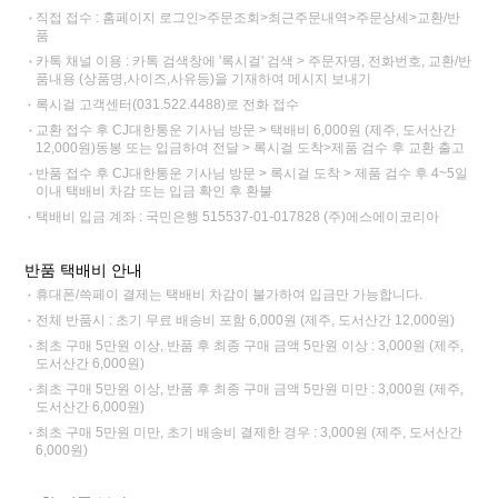
직접 접수 : 홈페이지 로그인>주문조회>최근주문내역>주문상세>교환/반
품
카톡 채널 이용 : 카톡 검색창에 '록시걸' 검색 > 주문자명, 전화번호, 교환/반
품내용 (상품명,사이즈,사유등)을 기재하여 메시지 보내기
록시걸 고객센터(031.522.4488)로 전화 접수
교환 접수 후 CJ대한통운 기사님 방문 > 택배비 6,000원 (제주, 도서산간
12,000원)동봉 또는 입금하여 전달 > 록시걸 도착>제품 검수 후 교환 출고
반품 접수 후 CJ대한통운 기사님 방문 > 록시걸 도착 > 제품 검수 후 4~5일
이내 택배비 차감 또는 입금 확인 후 환불
택배비 입금 계좌 : 국민은행 515537-01-017828 (주)에스에이코리아
반품 택배비 안내
휴대폰/쓱페이 결제는 택배비 차감이 불가하여 입금만 가능합니다.
전체 반품시 : 초기 무료 배송비 포함 6,000원 (제주, 도서산간 12,000원)
최초 구매 5만원 이상, 반품 후 최종 구매 금액 5만원 이상 : 3,000원 (제주,
도서산간 6,000원)
최초 구매 5만원 이상, 반품 후 최종 구매 금액 5만원 미만 : 3,000원 (제주,
도서산간 6,000원)
최초 구매 5만원 미만, 초기 배송비 결제한 경우 : 3,000원 (제주, 도서산간
6,000원)