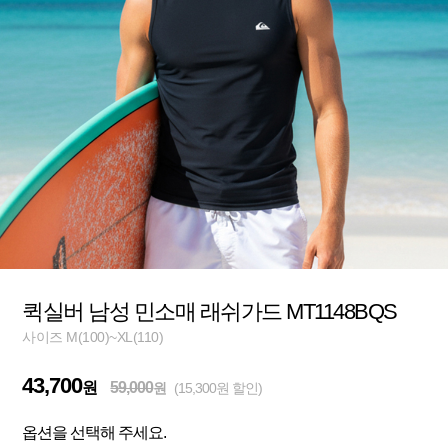
퀵실버 남성 민소매 래쉬가드 MT1148BQS
사이즈 M(100)~XL(110)
43,700
원
59,000
원
(15,300원 할인)
옵션을 선택해 주세요.