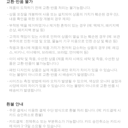
교환·반품 불가
제품이 도착하기 전에 교환·반품 처리는 불가능합니다.
상품 포장을 개봉하여 사용 또는 설치되어 상품의 가치가 훼손된 경우 (단,
내용 확인을 위한 포장 개봉의 경우 제외)
부착된 택을 제거하였거나 제거한 흔적이 있는 경우 (예: 택제거, 패키지백
손상, 패키지백 분실 등)
고객의 책임이 있는 사유로 인하여 상품이 멸실 또는 훼손된 경우 (예: 보관
부주의로 인한 이염 및 오염, 물놀이 기구 이용으로 인한 손상 및 훼손 등)
착용과 동시에 제품의 제품 가치가 현저히 감소하는 상품의 경우 (예: 레깅
스, 비키니, 이너웨어, 브라패드, 브라탑, 언더웨어 등)
이미 세탁 및 착용, 수선한 상품 (제품 하자 시에도 세탁 및 착용, 수선한 상
품은 교환·반품이 불가능합니다.)
패턴 디자인의 상품은 실제 제품과 패턴 위치가 차이가 있을 수 있습니다.
이는 불량이 아니므로 교환·반품 시 배송비가 발생합니다.
사이즈는 측정 방법에 따라 오차가 발생될 수 있으며, 색상은 모니터 설정과
사양에 따라 차이가 있을 수 있습니다. 이는 불량이 아니므로 교환·반품 시
배송비가 발생됩니다.
환불 안내
주문 결제시 이용한 결제 수단 방식으로 환불 처리 됩니다. (예: 카드결제 시
카드 승인취소로 환불)
카드결제 : 전체취소 또는 부분취소가 가능합니다. 카드 승인취소는 카드사
에 따라 1~3일 소요될 수 있습니다.