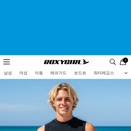
0
로고
메뉴
검색
메뉴
남성
여성
아동
래쉬가드
보드숏
워터레깅스
비치