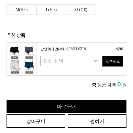
M(100)
L(105)
XL(110)
추천 상품
남성 워터 언더웨어 AME1397CN
9,800
선택 완료
0
총 상품 금액
원
바로구매
장바구니
찜하기