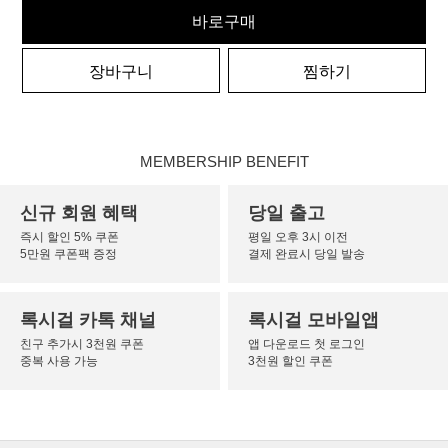
바로구매
장바구니
찜하기
MEMBERSHIP BENEFIT
신규 회원 혜택
당일 출고
즉시 할인 5% 쿠폰
평일 오후 3시 이전
5만원 쿠폰팩 증정
결제 완료시 당일 발송
록시걸 카톡 채널
록시걸 모바일앱
친구 추가시 3천원 쿠폰
앱 다운로드 첫 로그인
중복 사용 가능
3천원 할인 쿠폰