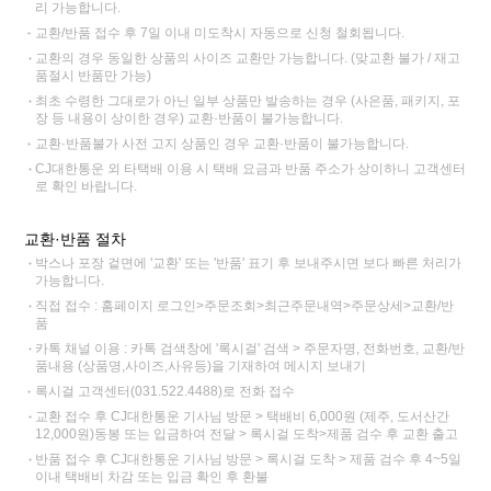
리 가능합니다.
교환/반품 접수 후 7일 이내 미도착시 자동으로 신청 철회됩니다.
교환의 경우 동일한 상품의 사이즈 교환만 가능합니다. (맞교환 불가 / 재고
품절시 반품만 가능)
최초 수령한 그대로가 아닌 일부 상품만 발송하는 경우 (사은품, 패키지, 포
장 등 내용이 상이한 경우) 교환·반품이 불가능합니다.
교환·반품불가 사전 고지 상품인 경우 교환·반품이 불가능합니다.
CJ대한통운 외 타택배 이용 시 택배 요금과 반품 주소가 상이하니 고객센터
로 확인 바랍니다.
교환·반품 절차
박스나 포장 겉면에 '교환' 또는 '반품' 표기 후 보내주시면 보다 빠른 처리가
가능합니다.
직접 접수 : 홈페이지 로그인>주문조회>최근주문내역>주문상세>교환/반
품
카톡 채널 이용 : 카톡 검색창에 '록시걸' 검색 > 주문자명, 전화번호, 교환/반
품내용 (상품명,사이즈,사유등)을 기재하여 메시지 보내기
록시걸 고객센터(031.522.4488)로 전화 접수
교환 접수 후 CJ대한통운 기사님 방문 > 택배비 6,000원 (제주, 도서산간
12,000원)동봉 또는 입금하여 전달 > 록시걸 도착>제품 검수 후 교환 출고
반품 접수 후 CJ대한통운 기사님 방문 > 록시걸 도착 > 제품 검수 후 4~5일
이내 택배비 차감 또는 입금 확인 후 환불