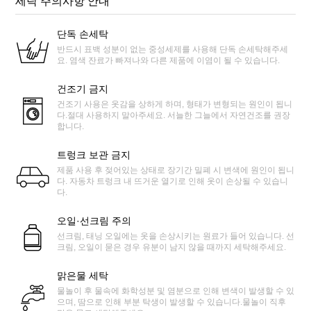
세탁 주의사항 안내
단독 손세탁
반드시 표백 성분이 없는 중성세제를 사용해 단독 손세탁해주세
요. 염색 잔료가 빠져나와 다른 제품에 이염이 될 수 있습니다.
건조기 금지
건조기 사용은 옷감을 상하게 하며, 형태가 변형되는 원인이 됩니
다.절대 사용하지 말아주세요. 서늘한 그늘에서 자연건조를 권장
합니다.
트렁크 보관 금지
제품 사용 후 젖어있는 상태로 장기간 밀폐 시 변색에 원인이 됩니
다. 자동차 트렁크 내 뜨거운 열기로 인해 옷이 손상될 수 있습니
다.
오일·선크림 주의
선크림, 태닝 오일에는 옷을 손상시키는 원료가 들어 있습니다. 선
크림, 오일이 묻은 경우 유분이 남지 않을 때까지 세탁해주세요.
맑은물 세탁
물놀이 후 물속에 화학성분 및 염분으로 인해 변색이 발생할 수 있
으며, 땀으로 인해 부분 탁생이 발생할 수 있습니다.물놀이 직후