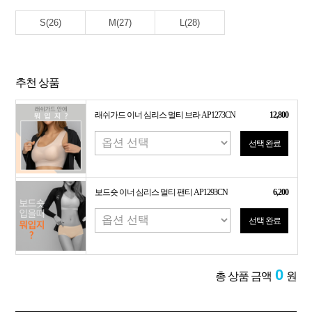
S(26)
M(27)
L(28)
추천 상품
래쉬가드 이너 심리스 멀티 브라 AP1273CN
12,800
선택 완료
보드숏 이너 심리스 멀티 팬티 AP1293CN
6,200
선택 완료
0
총 상품 금액
원