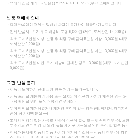
택배비 입금 계좌 : 국민은행 515537-01-017828 (주)에스에이코리아
반품 택배비 안내
휴대폰/쓱페이 결제는 택배비 차감이 불가하여 입금만 가능합니다.
전체 반품시 : 초기 무료 배송비 포함 6,000원 (제주, 도서산간 12,000원)
최초 구매 5만원 이상, 반품 후 최종 구매 금액 5만원 이상 : 3,000원 (제주,
도서산간 6,000원)
최초 구매 5만원 이상, 반품 후 최종 구매 금액 5만원 미만 : 3,000원 (제주,
도서산간 6,000원)
최초 구매 5만원 미만, 초기 배송비 결제한 경우 : 3,000원 (제주, 도서산간
6,000원)
교환·반품 불가
제품이 도착하기 전에 교환·반품 처리는 불가능합니다.
상품 포장을 개봉하여 사용 또는 설치되어 상품의 가치가 훼손된 경우 (단,
내용 확인을 위한 포장 개봉의 경우 제외)
부착된 택을 제거하였거나 제거한 흔적이 있는 경우 (예: 택제거, 패키지백
손상, 패키지백 분실 등)
고객의 책임이 있는 사유로 인하여 상품이 멸실 또는 훼손된 경우 (예: 보관
부주의로 인한 이염 및 오염, 물놀이 기구 이용으로 인한 손상 및 훼손 등)
착용과 동시에 제품의 제품 가치가 현저히 감소하는 상품의 경우 (예: 레깅
스, 비키니, 이너웨어, 브라패드, 브라탑, 언더웨어 등)