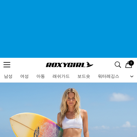
0
로고
메뉴
검색
메뉴
남성
여성
아동
래쉬가드
보드숏
워터레깅스
비치