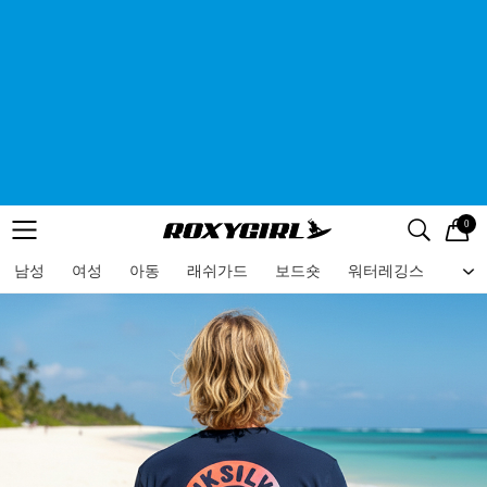
0
로고
메뉴
검색
메뉴
남성
여성
아동
래쉬가드
보드숏
워터레깅스
비치