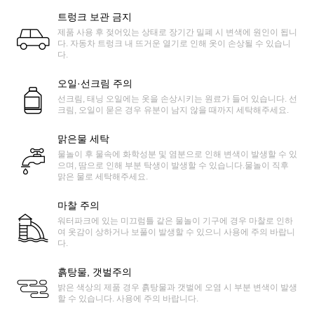
트렁크 보관 금지
제품 사용 후 젖어있는 상태로 장기간 밀폐 시 변색에 원인이 됩니
다. 자동차 트렁크 내 뜨거운 열기로 인해 옷이 손상될 수 있습니
다.
오일·선크림 주의
선크림, 태닝 오일에는 옷을 손상시키는 원료가 들어 있습니다. 선
크림, 오일이 묻은 경우 유분이 남지 않을 때까지 세탁해주세요.
맑은물 세탁
물놀이 후 물속에 화학성분 및 염분으로 인해 변색이 발생할 수 있
으며, 땀으로 인해 부분 탁생이 발생할 수 있습니다.물놀이 직후
맑은 물로 세탁해주세요.
마찰 주의
워터파크에 있는 미끄럼틀 같은 물놀이 기구에 경우 마찰로 인하
여 옷감이 상하거나 보풀이 발생할 수 있으니 사용에 주의 바랍니
다.
흙탕물, 갯벌주의
밝은 색상의 제품 경우 흙탕물과 갯벌에 오염 시 부분 변색이 발생
할 수 있습니다. 사용에 주의 바랍니다.