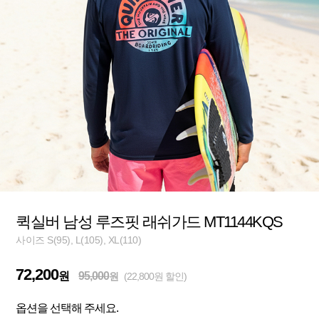
퀵실버 남성 루즈핏 래쉬가드 MT1144KQS
사이즈 S(95), L(105), XL(110)
72,200
원
95,000
원
(22,800원 할인)
옵션을 선택해 주세요.