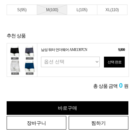
S(95)
M(100)
L(105)
XL(110)
추천 상품
남성 워터 언더웨어 AME1397CN
9,800
선택 완료
0
총 상품 금액
원
바로구매
장바구니
찜하기