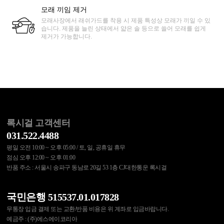
모래 끼임 제거
모래사장에서 래쉬가드를 착용 시 제품 특성상 모래가 끼일 수 있
습니다. 제품을 늘린 상태에서 얇은 솔 등으로 쓸어 모래를 쉽게
제거가 가능합니다.
록시걸 고객센터
031.522.4488
평일 오전 10:00 ~ 오후 05:00 / 토, 일, 공휴일 휴무
점심 오후 12:00 ~ 오후 01:00
반품 주소 : 서울시 송파구 동남로 20길 53 1층 CJ대한통운 록시걸
국민은행 515537.01.017828
무통장 입금 결제 또는 교환/반품 비용은 위 계좌로 입금바랍니다.
예금주 : (주)에스에이코리아