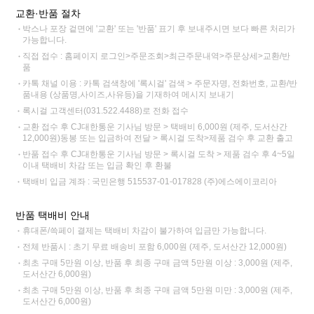
교환·반품 절차
박스나 포장 겉면에 '교환' 또는 '반품' 표기 후 보내주시면 보다 빠른 처리가
가능합니다.
직접 접수 : 홈페이지 로그인>주문조회>최근주문내역>주문상세>교환/반
품
카톡 채널 이용 : 카톡 검색창에 '록시걸' 검색 > 주문자명, 전화번호, 교환/반
품내용 (상품명,사이즈,사유등)을 기재하여 메시지 보내기
록시걸 고객센터(031.522.4488)로 전화 접수
교환 접수 후 CJ대한통운 기사님 방문 > 택배비 6,000원 (제주, 도서산간
12,000원)동봉 또는 입금하여 전달 > 록시걸 도착>제품 검수 후 교환 출고
반품 접수 후 CJ대한통운 기사님 방문 > 록시걸 도착 > 제품 검수 후 4~5일
이내 택배비 차감 또는 입금 확인 후 환불
택배비 입금 계좌 : 국민은행 515537-01-017828 (주)에스에이코리아
반품 택배비 안내
휴대폰/쓱페이 결제는 택배비 차감이 불가하여 입금만 가능합니다.
전체 반품시 : 초기 무료 배송비 포함 6,000원 (제주, 도서산간 12,000원)
최초 구매 5만원 이상, 반품 후 최종 구매 금액 5만원 이상 : 3,000원 (제주,
도서산간 6,000원)
최초 구매 5만원 이상, 반품 후 최종 구매 금액 5만원 미만 : 3,000원 (제주,
도서산간 6,000원)