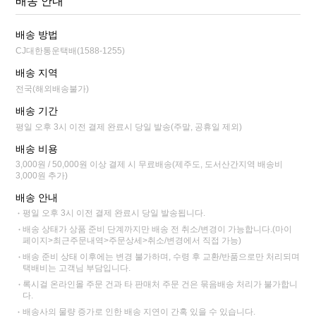
배송 안내
배송 방법
CJ대한통운택배(1588-1255)
배송 지역
전국(해외배송불가)
배송 기간
평일 오후 3시 이전 결제 완료시 당일 발송(주말, 공휴일 제외)
배송 비용
3,000원 / 50,000원 이상 결제 시 무료배송(제주도, 도서산간지역 배송비
3,000원 추가)
배송 안내
평일 오후 3시 이전 결제 완료시 당일 발송됩니다.
배송 상태가 상품 준비 단계까지만 배송 전 취소/변경이 가능합니다.(마이
페이지>최근주문내역>주문상세>취소/변경에서 직접 가능)
배송 준비 상태 이후에는 변경 불가하며, 수령 후 교환/반품으로만 처리되며
택배비는 고객님 부담입니다.
록시걸 온라인몰 주문 건과 타 판매처 주문 건은 묶음배송 처리가 불가합니
다.
배송사의 물량 증가로 인한 배송 지연이 간혹 있을 수 있습니다.