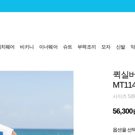
비치웨어
비키니
이너웨어
슈트
부력조끼
모자
신발
퀵실버
MT11
사이즈 S(9
56,300
옵션을 선택