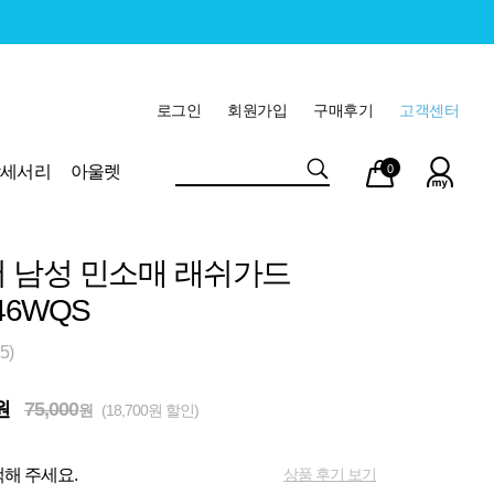
로그인
회원가입
구매후기
고객센터
마이
장바
악세서리
아울렛
0
페이
구니
 남성 민소매 래쉬가드
46WQS
5)
원
75,000
원
(18,700원 할인)
상품 후기 보기
해 주세요.