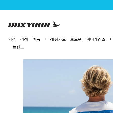
로고
남성
여성
아동
래쉬가드
보드숏
워터레깅스
브랜드