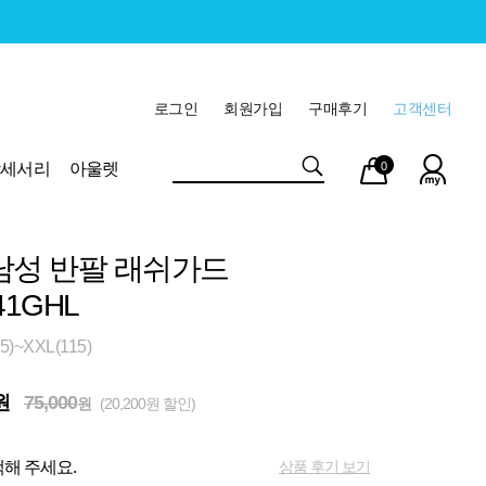
로그인
회원가입
구매후기
고객센터
마이
장바
악세서리
아울렛
0
페이
구니
남성 반팔 래쉬가드
41GHL
)~XXL(115)
원
75,000
원
(20,200원 할인)
상품 후기 보기
해 주세요.