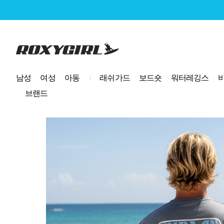
로고
남성
여성
아동
래쉬가드
보드숏
워터레깅스
브랜드