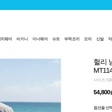
비치웨어
비키니
이너웨어
슈트
부력조끼
모자
신발
헐리 
MT11
사이즈 S(95
54,800
옵션을 선택