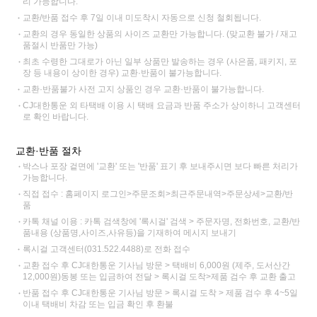
리 가능합니다.
교환/반품 접수 후 7일 이내 미도착시 자동으로 신청 철회됩니다.
교환의 경우 동일한 상품의 사이즈 교환만 가능합니다. (맞교환 불가 / 재고
품절시 반품만 가능)
최초 수령한 그대로가 아닌 일부 상품만 발송하는 경우 (사은품, 패키지, 포
장 등 내용이 상이한 경우) 교환·반품이 불가능합니다.
교환·반품불가 사전 고지 상품인 경우 교환·반품이 불가능합니다.
CJ대한통운 외 타택배 이용 시 택배 요금과 반품 주소가 상이하니 고객센터
로 확인 바랍니다.
교환·반품 절차
박스나 포장 겉면에 '교환' 또는 '반품' 표기 후 보내주시면 보다 빠른 처리가
가능합니다.
직접 접수 : 홈페이지 로그인>주문조회>최근주문내역>주문상세>교환/반
품
카톡 채널 이용 : 카톡 검색창에 '록시걸' 검색 > 주문자명, 전화번호, 교환/반
품내용 (상품명,사이즈,사유등)을 기재하여 메시지 보내기
록시걸 고객센터(031.522.4488)로 전화 접수
교환 접수 후 CJ대한통운 기사님 방문 > 택배비 6,000원 (제주, 도서산간
12,000원)동봉 또는 입금하여 전달 > 록시걸 도착>제품 검수 후 교환 출고
반품 접수 후 CJ대한통운 기사님 방문 > 록시걸 도착 > 제품 검수 후 4~5일
이내 택배비 차감 또는 입금 확인 후 환불