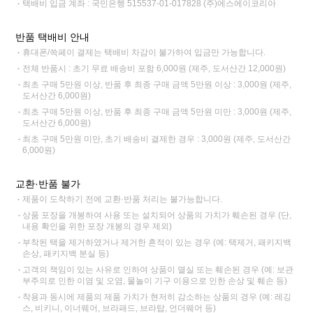
택배비 입금 계좌 : 국민은행 515537-01-017828 (주)에스에이코리아
반품 택배비 안내
휴대폰/쓱페이 결제는 택배비 차감이 불가하여 입금만 가능합니다.
전체 반품시 : 초기 무료 배송비 포함 6,000원 (제주, 도서산간 12,000원)
최초 구매 5만원 이상, 반품 후 최종 구매 금액 5만원 이상 : 3,000원 (제주,
도서산간 6,000원)
최초 구매 5만원 이상, 반품 후 최종 구매 금액 5만원 미만 : 3,000원 (제주,
도서산간 6,000원)
최초 구매 5만원 미만, 초기 배송비 결제한 경우 : 3,000원 (제주, 도서산간
6,000원)
교환·반품 불가
제품이 도착하기 전에 교환·반품 처리는 불가능합니다.
상품 포장을 개봉하여 사용 또는 설치되어 상품의 가치가 훼손된 경우 (단,
내용 확인을 위한 포장 개봉의 경우 제외)
부착된 택을 제거하였거나 제거한 흔적이 있는 경우 (예: 택제거, 패키지백
손상, 패키지백 분실 등)
고객의 책임이 있는 사유로 인하여 상품이 멸실 또는 훼손된 경우 (예: 보관
부주의로 인한 이염 및 오염, 물놀이 기구 이용으로 인한 손상 및 훼손 등)
착용과 동시에 제품의 제품 가치가 현저히 감소하는 상품의 경우 (예: 레깅
스, 비키니, 이너웨어, 브라패드, 브라탑, 언더웨어 등)