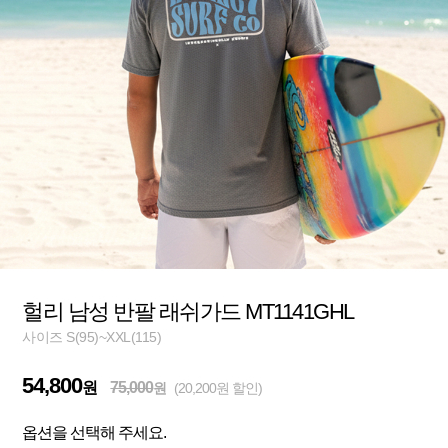
헐리 남성 반팔 래쉬가드 MT1141GHL
사이즈 S(95)~XXL(115)
54,800
원
75,000
원
(20,200원 할인)
옵션을 선택해 주세요.