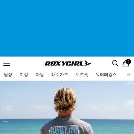
0
로고
메뉴
검색
메뉴
남성
여성
아동
래쉬가드
보드숏
워터레깅스
비치