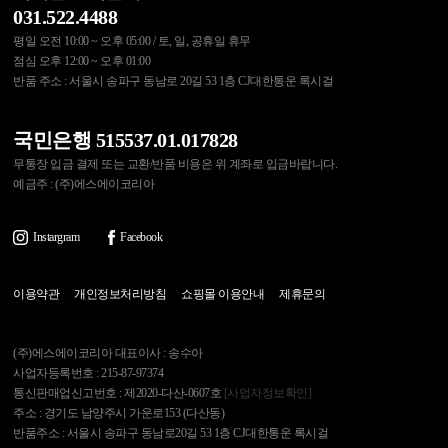
031.522.4488
평일 오전 10:00 ~ 오후 05:00 / 토, 일, 공휴일 휴무
점심 오후 12:00 ~ 오후 01:00
반품 주소 : 서울시 송파구 동남로 20길 53 1층 CJ대한통운 록시걸
국민은행 515537.01.017828
무통장 입금 결제 또는 교환/반품 비용은 위 계좌로 입금바랍니다.
예금주 : (주)에스에이코리아
Instargram
Facebook
이용약관
개인정보처리방침
쇼핑몰 이용안내
제휴문의
(주)에스에이코리아 대표이사 : 송수아
사업자등록번호 : 215-87-97374
통신판매업신고번호 : 제2020-다산-0607호
[사업자정보확인]
주소 : 경기도 남양주시 가운로153 (다산동)
반품주소 : 서울시 송파구 동남로20길 53 1층 CJ대한통운 록시걸