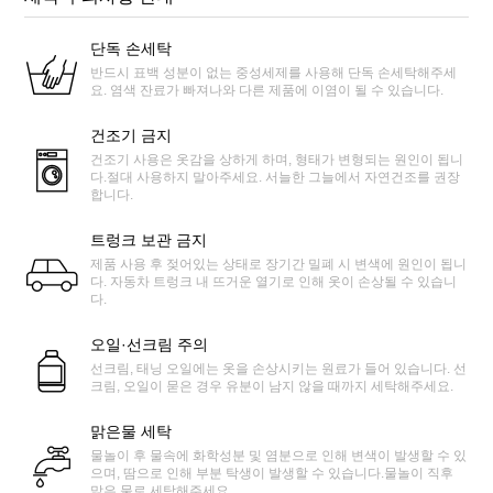
단독 손세탁
반드시 표백 성분이 없는 중성세제를 사용해 단독 손세탁해주세
요. 염색 잔료가 빠져나와 다른 제품에 이염이 될 수 있습니다.
건조기 금지
건조기 사용은 옷감을 상하게 하며, 형태가 변형되는 원인이 됩니
다.절대 사용하지 말아주세요. 서늘한 그늘에서 자연건조를 권장
합니다.
트렁크 보관 금지
제품 사용 후 젖어있는 상태로 장기간 밀폐 시 변색에 원인이 됩니
다. 자동차 트렁크 내 뜨거운 열기로 인해 옷이 손상될 수 있습니
다.
오일·선크림 주의
선크림, 태닝 오일에는 옷을 손상시키는 원료가 들어 있습니다. 선
크림, 오일이 묻은 경우 유분이 남지 않을 때까지 세탁해주세요.
맑은물 세탁
물놀이 후 물속에 화학성분 및 염분으로 인해 변색이 발생할 수 있
으며, 땀으로 인해 부분 탁생이 발생할 수 있습니다.물놀이 직후
맑은 물로 세탁해주세요.