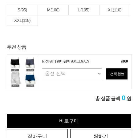
S(95)
M(100)
L(105)
XL(110)
XXL(115)
추천 상품
남성 워터 언더웨어 AME1397CN
9,800
선택 완료
0
총 상품 금액
원
바로구매
장바구니
찜하기