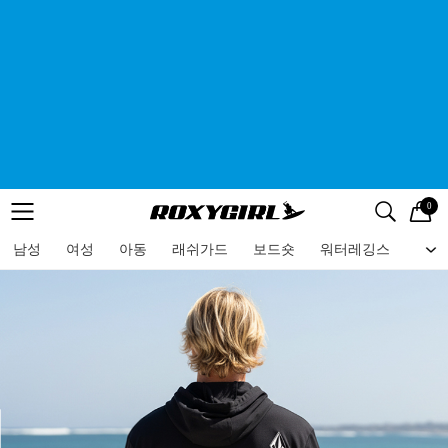
0
로고
메뉴
검색
메뉴
남성
여성
아동
래쉬가드
보드숏
워터레깅스
비치