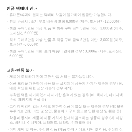
반품 택배비 안내
휴대폰/쓱페이 결제는 택배비 차감이 불가하여 입금만 가능합니다.
전체 반품시 : 초기 무료 배송비 포함 6,000원 (제주, 도서산간 12,000원)
최초 구매 5만원 이상, 반품 후 최종 구매 금액 5만원 이상 : 3,000원 (제주,
도서산간 6,000원)
최초 구매 5만원 이상, 반품 후 최종 구매 금액 5만원 미만 : 3,000원 (제주,
도서산간 6,000원)
최초 구매 5만원 미만, 초기 배송비 결제한 경우 : 3,000원 (제주, 도서산간
6,000원)
교환·반품 불가
제품이 도착하기 전에 교환·반품 처리는 불가능합니다.
상품 포장을 개봉하여 사용 또는 설치되어 상품의 가치가 훼손된 경우 (단,
내용 확인을 위한 포장 개봉의 경우 제외)
부착된 택을 제거하였거나 제거한 흔적이 있는 경우 (예: 택제거, 패키지백
손상, 패키지백 분실 등)
고객의 책임이 있는 사유로 인하여 상품이 멸실 또는 훼손된 경우 (예: 보관
부주의로 인한 이염 및 오염, 물놀이 기구 이용으로 인한 손상 및 훼손 등)
착용과 동시에 제품의 제품 가치가 현저히 감소하는 상품의 경우 (예: 레깅
스, 비키니, 이너웨어, 브라패드, 브라탑, 언더웨어 등)
이미 세탁 및 착용, 수선한 상품 (제품 하자 시에도 세탁 및 착용, 수선한 상