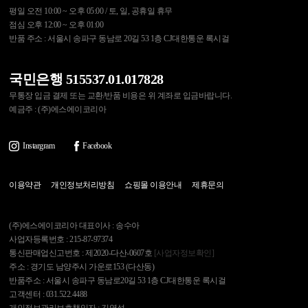
평일 오전 10:00 ~ 오후 05:00 / 토, 일, 공휴일 휴무
점심 오후 12:00 ~ 오후 01:00
반품 주소 : 서울시 송파구 동남로 20길 53 1층 CJ대한통운 록시걸
국민은행 515537.01.017828
무통장 입금 결제 또는 교환/반품 비용은 위 계좌로 입금바랍니다.
예금주 : (주)에스에이코리아
Instargram
Facebook
이용약관
개인정보처리방침
쇼핑몰 이용안내
제휴문의
(주)에스에이코리아 대표이사 : 송수아
사업자등록번호 : 215-87-97374
통신판매업신고번호 : 제2020-다산-0607호
[사업자정보확인]
주소 : 경기도 남양주시 가운로153 (다산동)
반품주소 : 서울시 송파구 동남로20길 53 1층 CJ대한통운 록시걸
고객센터 : 031.522.4488
개인정보관리보호책임자 : 김영석