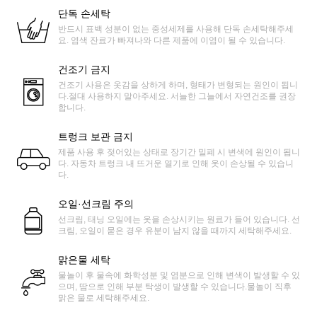
단독 손세탁
반드시 표백 성분이 없는 중성세제를 사용해 단독 손세탁해주세
요. 염색 잔료가 빠져나와 다른 제품에 이염이 될 수 있습니다.
건조기 금지
건조기 사용은 옷감을 상하게 하며, 형태가 변형되는 원인이 됩니
다.절대 사용하지 말아주세요. 서늘한 그늘에서 자연건조를 권장
합니다.
트렁크 보관 금지
제품 사용 후 젖어있는 상태로 장기간 밀폐 시 변색에 원인이 됩니
다. 자동차 트렁크 내 뜨거운 열기로 인해 옷이 손상될 수 있습니
다.
오일·선크림 주의
선크림, 태닝 오일에는 옷을 손상시키는 원료가 들어 있습니다. 선
크림, 오일이 묻은 경우 유분이 남지 않을 때까지 세탁해주세요.
맑은물 세탁
물놀이 후 물속에 화학성분 및 염분으로 인해 변색이 발생할 수 있
으며, 땀으로 인해 부분 탁생이 발생할 수 있습니다.물놀이 직후
맑은 물로 세탁해주세요.