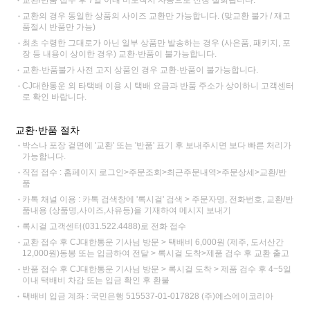
교환의 경우 동일한 상품의 사이즈 교환만 가능합니다. (맞교환 불가 / 재고
품절시 반품만 가능)
최초 수령한 그대로가 아닌 일부 상품만 발송하는 경우 (사은품, 패키지, 포
장 등 내용이 상이한 경우) 교환·반품이 불가능합니다.
교환·반품불가 사전 고지 상품인 경우 교환·반품이 불가능합니다.
CJ대한통운 외 타택배 이용 시 택배 요금과 반품 주소가 상이하니 고객센터
로 확인 바랍니다.
교환·반품 절차
박스나 포장 겉면에 '교환' 또는 '반품' 표기 후 보내주시면 보다 빠른 처리가
가능합니다.
직접 접수 : 홈페이지 로그인>주문조회>최근주문내역>주문상세>교환/반
품
카톡 채널 이용 : 카톡 검색창에 '록시걸' 검색 > 주문자명, 전화번호, 교환/반
품내용 (상품명,사이즈,사유등)을 기재하여 메시지 보내기
록시걸 고객센터(031.522.4488)로 전화 접수
교환 접수 후 CJ대한통운 기사님 방문 > 택배비 6,000원 (제주, 도서산간
12,000원)동봉 또는 입금하여 전달 > 록시걸 도착>제품 검수 후 교환 출고
반품 접수 후 CJ대한통운 기사님 방문 > 록시걸 도착 > 제품 검수 후 4~5일
이내 택배비 차감 또는 입금 확인 후 환불
택배비 입금 계좌 : 국민은행 515537-01-017828 (주)에스에이코리아