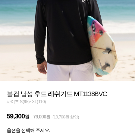
볼컴 남성 후드 래쉬가드 MT1138BVC
사이즈 S(95)~XL(110)
59,300
원
79,000
원
(19,700원 할인)
옵션을 선택해 주세요.