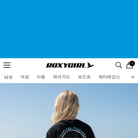
0
로고
메뉴
검색
메뉴
남성
여성
아동
래쉬가드
보드숏
워터레깅스
비치