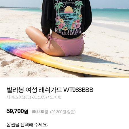
빌라봉 여성 래쉬가드 WT988BBB
사이즈 XS(85)~XL(105) / 오버핏
59,700
원
89,000
원
(29,300원 할인)
옵션을 선택해 주세요.