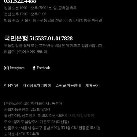
031.522.4488
평일 오전 10:00 ~ 오후 05:00 / 토, 일, 공휴일 휴무
점심 오후 12:00 ~ 오후 01:00
반품 주소 : 서울시 송파구 동남로 20길 53 1층 CJ대한통운 록시걸
국민은행 515537.01.017828
무통장 입금 결제 또는 교환/반품 비용은 위 계좌로 입금바랍니다.
예금주 : (주)에스에이코리아
Instargram
Facebook
이용약관
개인정보처리방침
쇼핑몰 이용안내
제휴문의
(주)에스에이코리아 대표이사 : 송수아
사업자등록번호 : 215-87-97374
통신판매업신고번호 : 제2020-다산-0607호
[사업자정보확인]
주소 : 경기도 남양주시 가운로153 (다산동)
반품주소 : 서울시 송파구 동남로20길 53 1층 CJ대한통운 록시걸
고객센터 : 031.522.4488