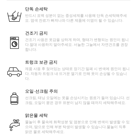
단독 손세탁
반드시 표백 성분이 없는 중성세제를 사용해 단독 손세탁해주세
요. 염색 잔료가 빠져나와 다른 제품에 이염이 될 수 있습니다.
건조기 금지
건조기 사용은 옷감을 상하게 하며, 형태가 변형되는 원인이 됩니
다.절대 사용하지 말아주세요. 서늘한 그늘에서 자연건조를 권장
합니다.
트렁크 보관 금지
제품 사용 후 젖어있는 상태로 장기간 밀폐 시 변색에 원인이 됩니
다. 자동차 트렁크 내 뜨거운 열기로 인해 옷이 손상될 수 있습니
다.
오일·선크림 주의
선크림, 태닝 오일에는 옷을 손상시키는 원료가 들어 있습니다. 선
크림, 오일이 묻은 경우 유분이 남지 않을 때까지 세탁해주세요.
맑은물 세탁
물놀이 후 물속에 화학성분 및 염분으로 인해 변색이 발생할 수 있
으며, 땀으로 인해 부분 탁생이 발생할 수 있습니다.물놀이 직후
맑은 물로 세탁해주세요.