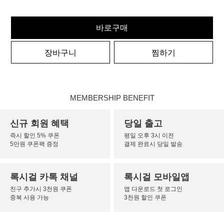
바로구매
장바구니
찜하기
MEMBERSHIP BENEFIT
신규 회원 혜택
당일 출고
즉시 할인 5% 쿠폰
평일 오후 3시 이전
5만원 쿠폰팩 증정
결제 완료시 당일 발송
록시걸 카톡 채널
록시걸 모바일앱
친구 추가시 3천원 쿠폰
앱 다운로드 첫 로그인
중복 사용 가능
3천원 할인 쿠폰