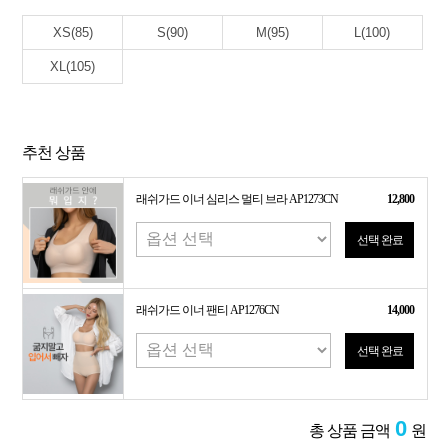
XS(85)
S(90)
M(95)
L(100)
XL(105)
추천 상품
래쉬가드 이너 심리스 멀티 브라 AP1273CN
12,800
선택 완료
래쉬가드 이너 팬티 AP1276CN
14,000
선택 완료
0
총 상품 금액
원