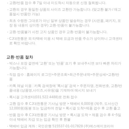
교환/반품 접수 후 7일 이내 미도착시 자동으로 신청 철회됩니다.
교환의 경우 동일한 상품의 사이즈 교환만 가능합니다. (맞교환 불가 / 재고
품절시 반품만 가능)
최초 수령한 그대로가 아닌 일부 상품만 발송하는 경우 (사은품, 패키지, 포
장 등 내용이 상이한 경우) 교환·반품이 불가능합니다.
교환·반품불가 사전 고지 상품인 경우 교환·반품이 불가능합니다.
CJ대한통운 외 타택배 이용 시 택배 요금과 반품 주소가 상이하니 고객센터
로 확인 바랍니다.
교환·반품 절차
박스나 포장 겉면에 '교환' 또는 '반품' 표기 후 보내주시면 보다 빠른 처리가
가능합니다.
직접 접수 : 홈페이지 로그인>주문조회>최근주문내역>주문상세>교환/반
품
카톡 채널 이용 : 카톡 검색창에 '록시걸' 검색 > 주문자명, 전화번호, 교환/반
품내용 (상품명,사이즈,사유등)을 기재하여 메시지 보내기
록시걸 고객센터(031.522.4488)로 전화 접수
교환 접수 후 CJ대한통운 기사님 방문 > 택배비 6,000원 (제주, 도서산간
12,000원)동봉 또는 입금하여 전달 > 록시걸 도착>제품 검수 후 교환 출고
반품 접수 후 CJ대한통운 기사님 방문 > 록시걸 도착 > 제품 검수 후 4~5일
이내 택배비 차감 또는 입금 확인 후 환불
택배비 입금 계좌 : 국민은행 515537-01-017828 (주)에스에이코리아