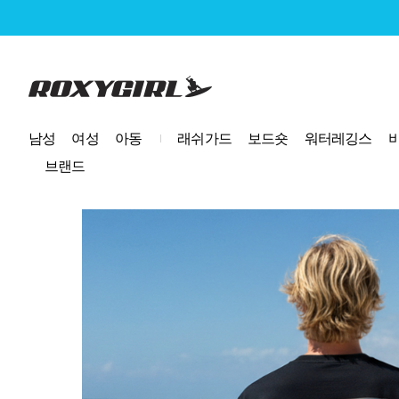
로고
남성
여성
아동
래쉬가드
보드숏
워터레깅스
브랜드