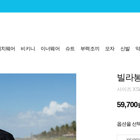
비치웨어
비키니
이너웨어
슈트
부력조끼
모자
신발
빌라봉
사이즈 XS(9
59,700
옵션을 선택