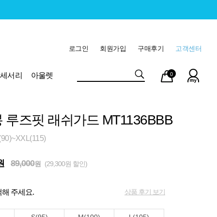
로그인
회원가입
구매후기
고객센터
마이
장바
악세서리
아울렛
0
페이
구니
 루즈핏 래쉬가드 MT1136BBB
0)~XXL(115)
원
89,000
원
(29,300원 할인)
상품 후기 보기
해 주세요.