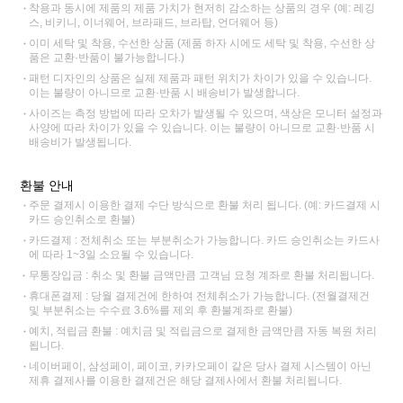
착용과 동시에 제품의 제품 가치가 현저히 감소하는 상품의 경우 (예: 레깅
스, 비키니, 이너웨어, 브라패드, 브라탑, 언더웨어 등)
이미 세탁 및 착용, 수선한 상품 (제품 하자 시에도 세탁 및 착용, 수선한 상
품은 교환·반품이 불가능합니다.)
패턴 디자인의 상품은 실제 제품과 패턴 위치가 차이가 있을 수 있습니다.
이는 불량이 아니므로 교환·반품 시 배송비가 발생합니다.
사이즈는 측정 방법에 따라 오차가 발생될 수 있으며, 색상은 모니터 설정과
사양에 따라 차이가 있을 수 있습니다. 이는 불량이 아니므로 교환·반품 시
배송비가 발생됩니다.
환불 안내
주문 결제시 이용한 결제 수단 방식으로 환불 처리 됩니다. (예: 카드결제 시
카드 승인취소로 환불)
카드결제 : 전체취소 또는 부분취소가 가능합니다. 카드 승인취소는 카드사
에 따라 1~3일 소요될 수 있습니다.
무통장입금 : 취소 및 환불 금액만큼 고객님 요청 계좌로 환불 처리됩니다.
휴대폰결제 : 당월 결제건에 한하여 전체취소가 가능합니다. (전월결제건
및 부분취소는 수수료 3.6%를 제외 후 환불계좌로 환불)
예치, 적립금 환불 : 예치금 및 적립금으로 결제한 금액만큼 자동 복원 처리
됩니다.
네이버페이, 삼성페이, 페이코, 카카오페이 같은 당사 결제 시스템이 아닌
제휴 결제사를 이용한 결제건은 해당 결제사에서 환불 처리됩니다.