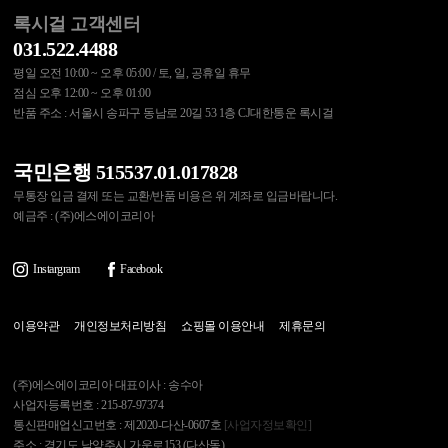
록시걸 고객센터
031.522.4488
평일 오전 10:00 ~ 오후 05:00 / 토, 일, 공휴일 휴무
점심 오후 12:00 ~ 오후 01:00
반품 주소 : 서울시 송파구 동남로 20길 53 1층 CJ대한통운 록시걸
국민은행 515537.01.017828
무통장 입금 결제 또는 교환/반품 비용은 위 계좌로 입금바랍니다.
예금주 : (주)에스에이코리아
Instargram
Facebook
이용약관
개인정보처리방침
쇼핑몰 이용안내
제휴문의
(주)에스에이코리아 대표이사 : 송수아
사업자등록번호 : 215-87-97374
통신판매업신고번호 : 제2020-다산-0607호
[사업자정보확인]
주소 : 경기도 남양주시 가운로153 (다산동)