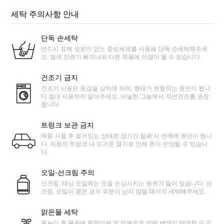
세탁 주의사항 안내
단독 손세탁
반드시 표백 성분이 없는 중성세제를 사용해 단독 손세탁해주세
요. 염색 잔료가 빠져나와 다른 제품에 이염이 될 수 있습니다.
건조기 금지
건조기 사용은 옷감을 상하게 하며, 형태가 변형되는 원인이 됩니
다.절대 사용하지 말아주세요. 서늘한 그늘에서 자연건조를 권장
합니다.
트렁크 보관 금지
제품 사용 후 젖어있는 상태로 장기간 밀폐 시 변색에 원인이 됩니
다. 자동차 트렁크 내 뜨거운 열기로 인해 옷이 손상될 수 있습니
다.
오일·선크림 주의
선크림, 태닝 오일에는 옷을 손상시키는 원료가 들어 있습니다. 선
크림, 오일이 묻은 경우 유분이 남지 않을 때까지 세탁해주세요.
맑은물 세탁
물놀이 후 물속에 화학성분 및 염분으로 인해 변색이 발생할 수 있