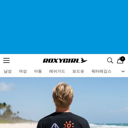
0
로고
메뉴
검색
메뉴
남성
여성
아동
래쉬가드
보드숏
워터레깅스
비치