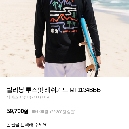
빌라봉 루즈핏 래쉬가드 MT1134BBB
사이즈 XS(90)~XXL(115)
59,700
원
89,000
원
(29,300원 할인)
옵션을 선택해 주세요.