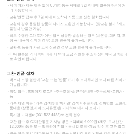
택 제거와 제품 훼손 없이 CJ대한통운 택배로 3일 이내에 발송해주셔야 처
리 가능합니다.
교환/반품 접수 후 7일 이내 미도착시 자동으로 신청 철회됩니다.
교환의 경우 동일한 상품의 사이즈 교환만 가능합니다. (맞교환 불가 / 재고
품절시 반품만 가능)
최초 수령한 그대로가 아닌 일부 상품만 발송하는 경우 (사은품, 패키지, 포
장 등 내용이 상이한 경우) 교환·반품이 불가능합니다.
교환·반품불가 사전 고지 상품인 경우 교환·반품이 불가능합니다.
CJ대한통운 외 타택배 이용 시 택배 요금과 반품 주소가 상이하니 고객센터
로 확인 바랍니다.
교환·반품 절차
박스나 포장 겉면에 '교환' 또는 '반품' 표기 후 보내주시면 보다 빠른 처리가
가능합니다.
직접 접수 : 홈페이지 로그인>주문조회>최근주문내역>주문상세>교환/반
품
카톡 채널 이용 : 카톡 검색창에 '록시걸' 검색 > 주문자명, 전화번호, 교환/반
품내용 (상품명,사이즈,사유등)을 기재하여 메시지 보내기
록시걸 고객센터(031.522.4488)로 전화 접수
교환 접수 후 CJ대한통운 기사님 방문 > 택배비 6,000원 (제주, 도서산간
12,000원)동봉 또는 입금하여 전달 > 록시걸 도착>제품 검수 후 교환 출고
반품 접수 후 CJ대한통운 기사님 방문 > 록시걸 도착 > 제품 검수 후 4~5일