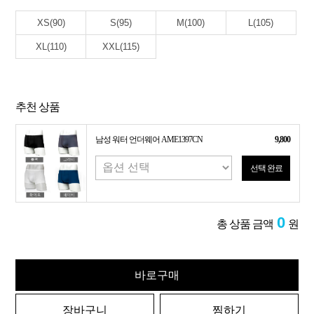
XS(90)
S(95)
M(100)
L(105)
XL(110)
XXL(115)
추천 상품
남성 워터 언더웨어 AME1397CN
9,800
선택 완료
0
총 상품 금액
원
바로구매
장바구니
찜하기