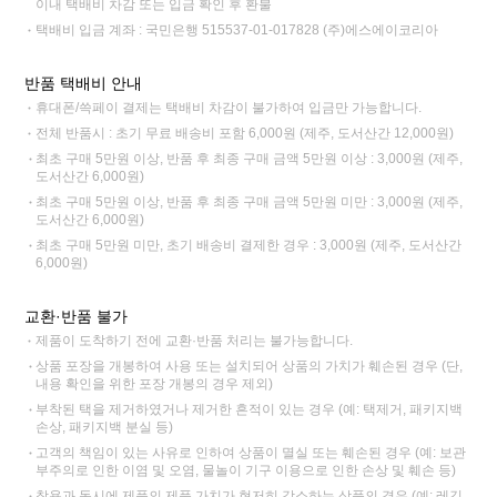
이내 택배비 차감 또는 입금 확인 후 환불
택배비 입금 계좌 : 국민은행 515537-01-017828 (주)에스에이코리아
반품 택배비 안내
휴대폰/쓱페이 결제는 택배비 차감이 불가하여 입금만 가능합니다.
전체 반품시 : 초기 무료 배송비 포함 6,000원 (제주, 도서산간 12,000원)
최초 구매 5만원 이상, 반품 후 최종 구매 금액 5만원 이상 : 3,000원 (제주,
도서산간 6,000원)
최초 구매 5만원 이상, 반품 후 최종 구매 금액 5만원 미만 : 3,000원 (제주,
도서산간 6,000원)
최초 구매 5만원 미만, 초기 배송비 결제한 경우 : 3,000원 (제주, 도서산간
6,000원)
교환·반품 불가
제품이 도착하기 전에 교환·반품 처리는 불가능합니다.
상품 포장을 개봉하여 사용 또는 설치되어 상품의 가치가 훼손된 경우 (단,
내용 확인을 위한 포장 개봉의 경우 제외)
부착된 택을 제거하였거나 제거한 흔적이 있는 경우 (예: 택제거, 패키지백
손상, 패키지백 분실 등)
고객의 책임이 있는 사유로 인하여 상품이 멸실 또는 훼손된 경우 (예: 보관
부주의로 인한 이염 및 오염, 물놀이 기구 이용으로 인한 손상 및 훼손 등)
착용과 동시에 제품의 제품 가치가 현저히 감소하는 상품의 경우 (예: 레깅