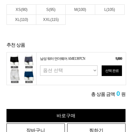
XS(90)
S(95)
M(100)
L(105)
XL(110)
XXL(115)
추천 상품
남성 워터 언더웨어 AME1397CN
9,800
선택 완료
0
총 상품 금액
원
바로구매
장바구니
찜하기