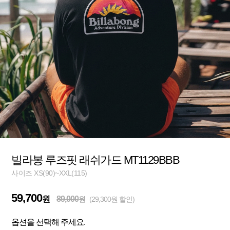
빌라봉 루즈핏 래쉬가드 MT1129BBB
사이즈 XS(90)~XXL(115)
59,700
원
89,000
원
(29,300원 할인)
옵션을 선택해 주세요.