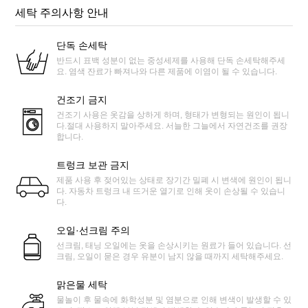
세탁 주의사항 안내
단독 손세탁
반드시 표백 성분이 없는 중성세제를 사용해 단독 손세탁해주세
요. 염색 잔료가 빠져나와 다른 제품에 이염이 될 수 있습니다.
건조기 금지
건조기 사용은 옷감을 상하게 하며, 형태가 변형되는 원인이 됩니
다.절대 사용하지 말아주세요. 서늘한 그늘에서 자연건조를 권장
합니다.
트렁크 보관 금지
제품 사용 후 젖어있는 상태로 장기간 밀폐 시 변색에 원인이 됩니
다. 자동차 트렁크 내 뜨거운 열기로 인해 옷이 손상될 수 있습니
다.
오일·선크림 주의
선크림, 태닝 오일에는 옷을 손상시키는 원료가 들어 있습니다. 선
크림, 오일이 묻은 경우 유분이 남지 않을 때까지 세탁해주세요.
맑은물 세탁
물놀이 후 물속에 화학성분 및 염분으로 인해 변색이 발생할 수 있