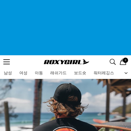
0
로고
메뉴
검색
메뉴
남성
여성
아동
래쉬가드
보드숏
워터레깅스
비치