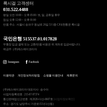
록시걸 고객센터
031.522.4488
평일 오전 10:00 ~ 오후 05:00 / 토, 일, 공휴일 휴무
점심 오후 12:00 ~ 오후 01:00
반품 주소 : 서울시 송파구 동남로 20길 53 1층 CJ대한통운 록시걸
국민은행 515537.01.017828
무통장 입금 결제 또는 교환/반품 비용은 위 계좌로 입금바랍니다.
예금주 : (주)에스에이코리아
Instargram
Facebook
이용약관
개인정보처리방침
쇼핑몰 이용안내
제휴문의
(주)에스에이코리아 대표이사 : 송수아
사업자등록번호 : 215-87-97374
통신판매업신고번호 : 제2020-다산-0607호
[사업자정보확인]
주소 : 경기도 남양주시 가운로153 (다산동)