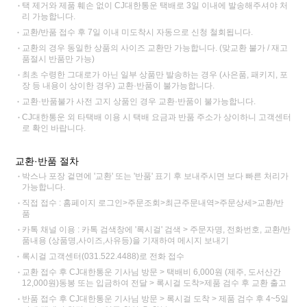
택 제거와 제품 훼손 없이 CJ대한통운 택배로 3일 이내에 발송해주셔야 처
리 가능합니다.
교환/반품 접수 후 7일 이내 미도착시 자동으로 신청 철회됩니다.
교환의 경우 동일한 상품의 사이즈 교환만 가능합니다. (맞교환 불가 / 재고
품절시 반품만 가능)
최초 수령한 그대로가 아닌 일부 상품만 발송하는 경우 (사은품, 패키지, 포
장 등 내용이 상이한 경우) 교환·반품이 불가능합니다.
교환·반품불가 사전 고지 상품인 경우 교환·반품이 불가능합니다.
CJ대한통운 외 타택배 이용 시 택배 요금과 반품 주소가 상이하니 고객센터
로 확인 바랍니다.
교환·반품 절차
박스나 포장 겉면에 '교환' 또는 '반품' 표기 후 보내주시면 보다 빠른 처리가
가능합니다.
직접 접수 : 홈페이지 로그인>주문조회>최근주문내역>주문상세>교환/반
품
카톡 채널 이용 : 카톡 검색창에 '록시걸' 검색 > 주문자명, 전화번호, 교환/반
품내용 (상품명,사이즈,사유등)을 기재하여 메시지 보내기
록시걸 고객센터(031.522.4488)로 전화 접수
교환 접수 후 CJ대한통운 기사님 방문 > 택배비 6,000원 (제주, 도서산간
12,000원)동봉 또는 입금하여 전달 > 록시걸 도착>제품 검수 후 교환 출고
반품 접수 후 CJ대한통운 기사님 방문 > 록시걸 도착 > 제품 검수 후 4~5일