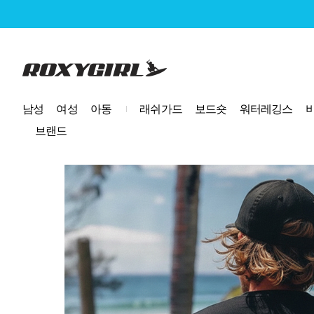
로고
남성
여성
아동
래쉬가드
보드숏
워터레깅스
브랜드