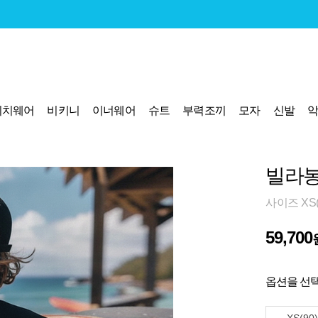
비치웨어
비키니
이너웨어
슈트
부력조끼
모자
신발
빌라봉
사이즈 XS(9
59,700
옵션을 선택