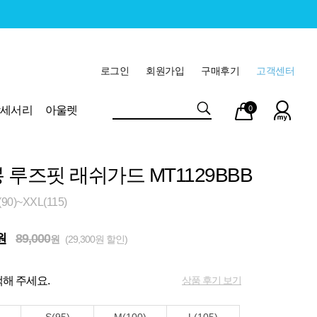
로그인
회원가입
구매후기
고객센터
마이
장바
악세서리
아울렛
0
페이
구니
 루즈핏 래쉬가드 MT1129BBB
0)~XXL(115)
원
89,000
원
(29,300원 할인)
상품 후기 보기
해 주세요.