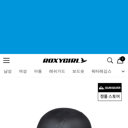
0
로고
메뉴
검색
메뉴
남성
여성
아동
래쉬가드
보드숏
워터레깅스
비치