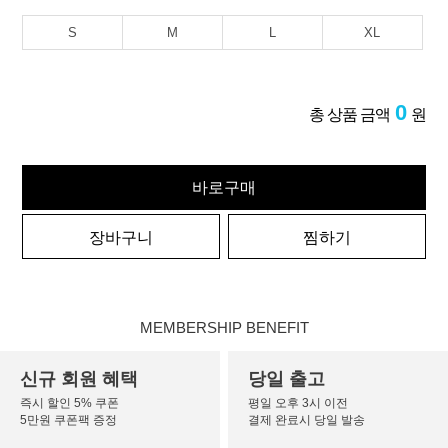
S
M
L
XL
0
총 상품 금액
원
바로구매
장바구니
찜하기
MEMBERSHIP BENEFIT
신규 회원 혜택
당일 출고
즉시 할인 5% 쿠폰
평일 오후 3시 이전
5만원 쿠폰팩 증정
결제 완료시 당일 발송