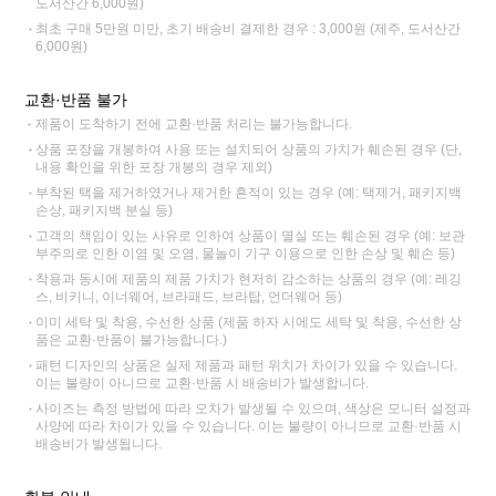
도서산간 6,000원)
최초 구매 5만원 미만, 초기 배송비 결제한 경우 : 3,000원 (제주, 도서산간
6,000원)
교환·반품 불가
제품이 도착하기 전에 교환·반품 처리는 불가능합니다.
상품 포장을 개봉하여 사용 또는 설치되어 상품의 가치가 훼손된 경우 (단,
내용 확인을 위한 포장 개봉의 경우 제외)
부착된 택을 제거하였거나 제거한 흔적이 있는 경우 (예: 택제거, 패키지백
손상, 패키지백 분실 등)
고객의 책임이 있는 사유로 인하여 상품이 멸실 또는 훼손된 경우 (예: 보관
부주의로 인한 이염 및 오염, 물놀이 기구 이용으로 인한 손상 및 훼손 등)
착용과 동시에 제품의 제품 가치가 현저히 감소하는 상품의 경우 (예: 레깅
스, 비키니, 이너웨어, 브라패드, 브라탑, 언더웨어 등)
이미 세탁 및 착용, 수선한 상품 (제품 하자 시에도 세탁 및 착용, 수선한 상
품은 교환·반품이 불가능합니다.)
패턴 디자인의 상품은 실제 제품과 패턴 위치가 차이가 있을 수 있습니다.
이는 불량이 아니므로 교환·반품 시 배송비가 발생합니다.
사이즈는 측정 방법에 따라 오차가 발생될 수 있으며, 색상은 모니터 설정과
사양에 따라 차이가 있을 수 있습니다. 이는 불량이 아니므로 교환·반품 시
배송비가 발생됩니다.