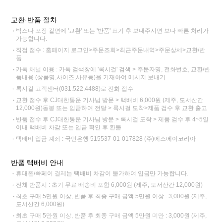
교환·반품 절차
박스나 포장 겉면에 '교환' 또는 '반품' 표기 후 보내주시면 보다 빠른 처리가
가능합니다.
직접 접수 : 홈페이지 로그인>주문조회>최근주문내역>주문상세>교환/반
품
카톡 채널 이용 : 카톡 검색창에 '록시걸' 검색 > 주문자명, 전화번호, 교환/반
품내용 (상품명,사이즈,사유등)을 기재하여 메시지 보내기
록시걸 고객센터(031.522.4488)로 전화 접수
교환 접수 후 CJ대한통운 기사님 방문 > 택배비 6,000원 (제주, 도서산간
12,000원)동봉 또는 입금하여 전달 > 록시걸 도착>제품 검수 후 교환 출고
반품 접수 후 CJ대한통운 기사님 방문 > 록시걸 도착 > 제품 검수 후 4~5일
이내 택배비 차감 또는 입금 확인 후 환불
택배비 입금 계좌 : 국민은행 515537-01-017828 (주)에스에이코리아
반품 택배비 안내
휴대폰/쓱페이 결제는 택배비 차감이 불가하여 입금만 가능합니다.
전체 반품시 : 초기 무료 배송비 포함 6,000원 (제주, 도서산간 12,000원)
최초 구매 5만원 이상, 반품 후 최종 구매 금액 5만원 이상 : 3,000원 (제주,
도서산간 6,000원)
최초 구매 5만원 이상, 반품 후 최종 구매 금액 5만원 미만 : 3,000원 (제주,