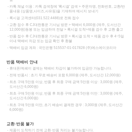
카톡 채널 이용 : 카톡 검색창에 '록시걸' 검색 > 주문자명, 전화번호, 교환/반
품내용 (상품명,사이즈,사유등)을 기재하여 메시지 보내기
록시걸 고객센터(031.522.4488)로 전화 접수
교환 접수 후 CJ대한통운 기사님 방문 > 택배비 6,000원 (제주, 도서산간
12,000원)동봉 또는 입금하여 전달 > 록시걸 도착>제품 검수 후 교환 출고
반품 접수 후 CJ대한통운 기사님 방문 > 록시걸 도착 > 제품 검수 후 4~5일
이내 택배비 차감 또는 입금 확인 후 환불
택배비 입금 계좌 : 국민은행 515537-01-017828 (주)에스에이코리아
반품 택배비 안내
휴대폰/쓱페이 결제는 택배비 차감이 불가하여 입금만 가능합니다.
전체 반품시 : 초기 무료 배송비 포함 6,000원 (제주, 도서산간 12,000원)
최초 구매 5만원 이상, 반품 후 최종 구매 금액 5만원 이상 : 3,000원 (제주,
도서산간 6,000원)
최초 구매 5만원 이상, 반품 후 최종 구매 금액 5만원 미만 : 3,000원 (제주,
도서산간 6,000원)
최초 구매 5만원 미만, 초기 배송비 결제한 경우 : 3,000원 (제주, 도서산간
6,000원)
교환·반품 불가
제품이 도착하기 전에 교환·반품 처리는 불가능합니다.