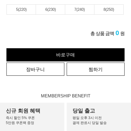
5(220)
6(230)
7(240)
8(250)
0
총 상품 금액
원
바로구매
장바구니
찜하기
MEMBERSHIP BENEFIT
신규 회원 혜택
당일 출고
즉시 할인 5% 쿠폰
평일 오후 3시 이전
5만원 쿠폰팩 증정
결제 완료시 당일 발송