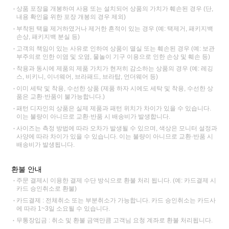
상품 포장을 개봉하여 사용 또는 설치되어 상품의 가치가 훼손된 경우 (단,
내용 확인을 위한 포장 개봉의 경우 제외)
부착된 택을 제거하였거나 제거한 흔적이 있는 경우 (예: 택제거, 패키지백
손상, 패키지백 분실 등)
고객의 책임이 있는 사유로 인하여 상품이 멸실 또는 훼손된 경우 (예: 보관
부주의로 인한 이염 및 오염, 물놀이 기구 이용으로 인한 손상 및 훼손 등)
착용과 동시에 제품의 제품 가치가 현저히 감소하는 상품의 경우 (예: 레깅
스, 비키니, 이너웨어, 브라패드, 브라탑, 언더웨어 등)
이미 세탁 및 착용, 수선한 상품 (제품 하자 시에도 세탁 및 착용, 수선한 상
품은 교환·반품이 불가능합니다.)
패턴 디자인의 상품은 실제 제품과 패턴 위치가 차이가 있을 수 있습니다.
이는 불량이 아니므로 교환·반품 시 배송비가 발생합니다.
사이즈는 측정 방법에 따라 오차가 발생될 수 있으며, 색상은 모니터 설정과
사양에 따라 차이가 있을 수 있습니다. 이는 불량이 아니므로 교환·반품 시
배송비가 발생됩니다.
환불 안내
주문 결제시 이용한 결제 수단 방식으로 환불 처리 됩니다. (예: 카드결제 시
카드 승인취소로 환불)
카드결제 : 전체취소 또는 부분취소가 가능합니다. 카드 승인취소는 카드사
에 따라 1~3일 소요될 수 있습니다.
무통장입금 : 취소 및 환불 금액만큼 고객님 요청 계좌로 환불 처리됩니다.