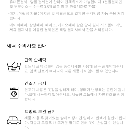
휴대폰결제 : 당월 결제건에 한하여 전체취소가 가능합니다. (전월결제건
및 부분취소는 수수료 3.6%를 제외 후 환불계좌로 환불)
예치, 적립금 환불 : 예치금 및 적립금으로 결제한 금액만큼 자동 복원 처리
됩니다.
네이버페이, 삼성페이, 페이코, 카카오페이 같은 당사 결제 시스템이 아닌
제휴 결제사를 이용한 결제건은 해당 결제사에서 환불 처리됩니다.
세탁 주의사항 안내
단독 손세탁
반드시 표백 성분이 없는 중성세제를 사용해 단독 손세탁해주세
요. 염색 잔료가 빠져나와 다른 제품에 이염이 될 수 있습니다.
건조기 금지
건조기 사용은 옷감을 상하게 하며, 형태가 변형되는 원인이 됩니
다.절대 사용하지 말아주세요. 서늘한 그늘에서 자연건조를 권장
합니다.
트렁크 보관 금지
제품 사용 후 젖어있는 상태로 장기간 밀폐 시 변색에 원인이 됩니
다. 자동차 트렁크 내 뜨거운 열기로 인해 옷이 손상될 수 있습니
다.