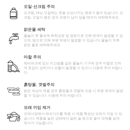
오일·선크림 주의
선크림, 태닝 오일에는 옷을 손상시키는 원료가 들어 있습니다. 선
크림, 오일이 묻은 경우 유분이 남지 않을 때까지 세탁해주세요.
맑은물 세탁
물놀이 후 물속에 화학성분 및 염분으로 인해 변색이 발생할 수 있
으며, 땀으로 인해 부분 탁생이 발생할 수 있습니다.물놀이 직후
맑은 물로 세탁해주세요.
마찰 주의
워터파크에 있는 미끄럼틀 같은 물놀이 기구에 경우 마찰로 인하
여 옷감이 상하거나 보풀이 발생할 수 있으니 사용에 주의 바랍니
다.
흙탕물, 갯벌주의
밝은 색상의 제품 경우 흙탕물과 갯벌에 오염 시 부분 변색이 발생
할 수 있습니다. 사용에 주의 바랍니다.
모래 끼임 제거
모래사장에서 래쉬가드를 착용 시 제품 특성상 모래가 끼일 수 있
습니다. 제품을 늘린 상태에서 얇은 솔 등으로 쓸어 모래를 쉽게
제거가 가능합니다.