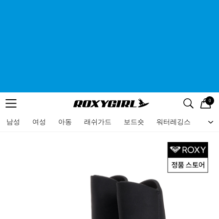
0
로고
메뉴
검색
메뉴
남성
여성
아동
래쉬가드
보드숏
워터레깅스
비치