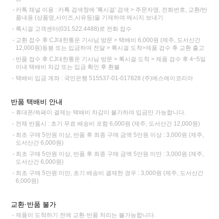
카톡 채널 이용 : 카톡 검색창에 '록시걸' 검색 > 주문자명, 전화번호, 교환/반
품내용 (상품명,사이즈,사유등)을 기재하여 메시지 보내기
록시걸 고객센터(031.522.4488)로 전화 접수
교환 접수 후 CJ대한통운 기사님 방문 > 택배비 6,000원 (제주, 도서산간
12,000원)동봉 또는 입금하여 전달 > 록시걸 도착>제품 검수 후 교환 출고
반품 접수 후 CJ대한통운 기사님 방문 > 록시걸 도착 > 제품 검수 후 4~5일
이내 택배비 차감 또는 입금 확인 후 환불
택배비 입금 계좌 : 국민은행 515537-01-017828 (주)에스에이코리아
반품 택배비 안내
휴대폰/쓱페이 결제는 택배비 차감이 불가하여 입금만 가능합니다.
전체 반품시 : 초기 무료 배송비 포함 6,000원 (제주, 도서산간 12,000원)
최초 구매 5만원 이상, 반품 후 최종 구매 금액 5만원 이상 : 3,000원 (제주,
도서산간 6,000원)
최초 구매 5만원 이상, 반품 후 최종 구매 금액 5만원 미만 : 3,000원 (제주,
도서산간 6,000원)
최초 구매 5만원 미만, 초기 배송비 결제한 경우 : 3,000원 (제주, 도서산간
6,000원)
교환·반품 불가
제품이 도착하기 전에 교환·반품 처리는 불가능합니다.