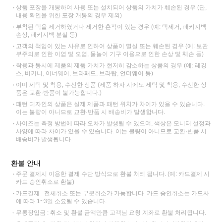
상품 포장을 개봉하여 사용 또는 설치되어 상품의 가치가 훼손된 경우 (단,
내용 확인을 위한 포장 개봉의 경우 제외)
부착된 택을 제거하였거나 제거한 흔적이 있는 경우 (예: 택제거, 패키지백
손상, 패키지백 분실 등)
고객의 책임이 있는 사유로 인하여 상품이 멸실 또는 훼손된 경우 (예: 보관
부주의로 인한 이염 및 오염, 물놀이 기구 이용으로 인한 손상 및 훼손 등)
착용과 동시에 제품의 제품 가치가 현저히 감소하는 상품의 경우 (예: 레깅
스, 비키니, 이너웨어, 브라패드, 브라탑, 언더웨어 등)
이미 세탁 및 착용, 수선한 상품 (제품 하자 시에도 세탁 및 착용, 수선한 상
품은 교환·반품이 불가능합니다.)
패턴 디자인의 상품은 실제 제품과 패턴 위치가 차이가 있을 수 있습니다.
이는 불량이 아니므로 교환·반품 시 배송비가 발생합니다.
사이즈는 측정 방법에 따라 오차가 발생될 수 있으며, 색상은 모니터 설정과
사양에 따라 차이가 있을 수 있습니다. 이는 불량이 아니므로 교환·반품 시
배송비가 발생됩니다.
환불 안내
주문 결제시 이용한 결제 수단 방식으로 환불 처리 됩니다. (예: 카드결제 시
카드 승인취소로 환불)
카드결제 : 전체취소 또는 부분취소가 가능합니다. 카드 승인취소는 카드사
에 따라 1~3일 소요될 수 있습니다.
무통장입금 : 취소 및 환불 금액만큼 고객님 요청 계좌로 환불 처리됩니다.