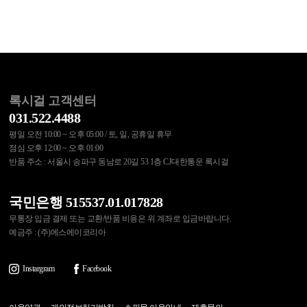
록시걸 고객센터
031.522.4488
평일 오전 10:00 ~ 오후 05:00 / 토, 일, 공휴일 휴무
점심 오후 12:00 ~ 오후 01:00
반품 주소 : 서울시 송파구 동남로 20길 53 1층 CJ대한통운 록시걸
국민은행 515537.01.017828
무통장 입금 결제 또는 교환/반품 비용은 위 계좌로 입금바랍니다.
예금주 : (주)에스에이코리아
Instargram
Facebook