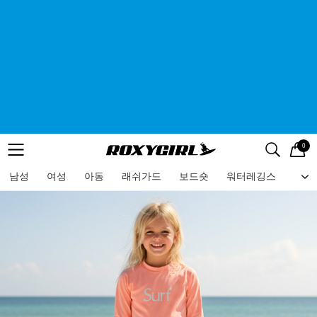
0
로고
메뉴
검색
메뉴
남성
여성
아동
래쉬가드
보드숏
워터레깅스
비치