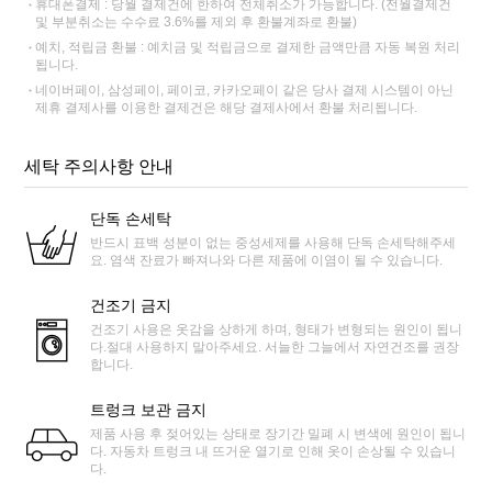
휴대폰결제 : 당월 결제건에 한하여 전체취소가 가능합니다. (전월결제건
및 부분취소는 수수료 3.6%를 제외 후 환불계좌로 환불)
예치, 적립금 환불 : 예치금 및 적립금으로 결제한 금액만큼 자동 복원 처리
됩니다.
네이버페이, 삼성페이, 페이코, 카카오페이 같은 당사 결제 시스템이 아닌
제휴 결제사를 이용한 결제건은 해당 결제사에서 환불 처리됩니다.
세탁 주의사항 안내
단독 손세탁
반드시 표백 성분이 없는 중성세제를 사용해 단독 손세탁해주세
요. 염색 잔료가 빠져나와 다른 제품에 이염이 될 수 있습니다.
건조기 금지
건조기 사용은 옷감을 상하게 하며, 형태가 변형되는 원인이 됩니
다.절대 사용하지 말아주세요. 서늘한 그늘에서 자연건조를 권장
합니다.
트렁크 보관 금지
제품 사용 후 젖어있는 상태로 장기간 밀폐 시 변색에 원인이 됩니
다. 자동차 트렁크 내 뜨거운 열기로 인해 옷이 손상될 수 있습니
다.