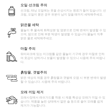
오일·선크림 주의
선크림, 태닝 오일에는 옷을 손상시키는 원료가 들어 있습니다. 선
크림, 오일이 묻은 경우 유분이 남지 않을 때까지 세탁해주세요.
맑은물 세탁
물놀이 후 물속에 화학성분 및 염분으로 인해 변색이 발생할 수 있
으며, 땀으로 인해 부분 탁생이 발생할 수 있습니다.물놀이 직후
맑은 물로 세탁해주세요.
마찰 주의
워터파크에 있는 미끄럼틀 같은 물놀이 기구에 경우 마찰로 인하
여 옷감이 상하거나 보풀이 발생할 수 있으니 사용에 주의 바랍니
다.
흙탕물, 갯벌주의
밝은 색상의 제품 경우 흙탕물과 갯벌에 오염 시 부분 변색이 발생
할 수 있습니다. 사용에 주의 바랍니다.
모래 끼임 제거
모래사장에서 래쉬가드를 착용 시 제품 특성상 모래가 끼일 수 있
습니다. 제품을 늘린 상태에서 얇은 솔 등으로 쓸어 모래를 쉽게
제거가 가능합니다.