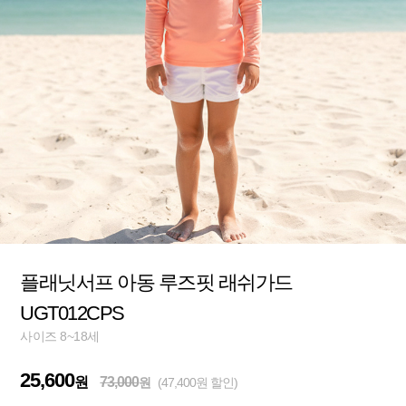
플래닛서프 아동 루즈핏 래쉬가드
UGT012CPS
사이즈 8~18세
25,600
원
73,000
원
(47,400원 할인)