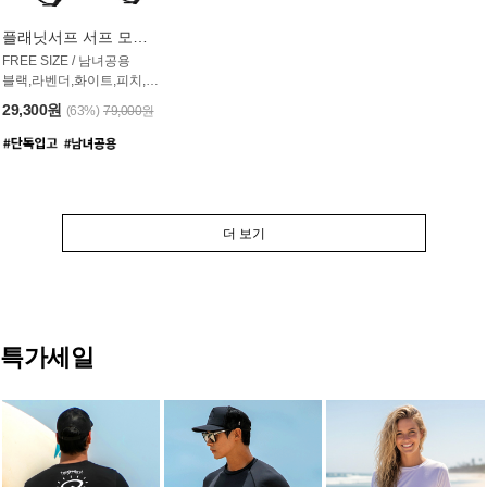
플래닛서프 서프 모자 UAC007PS
FREE SIZE / 남녀공용
블랙,라벤더,화이트,피치,그레이,오트밀 6컬러
29,300원
(63%)
79,000원
더 보기
특가세일