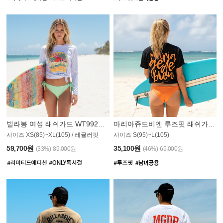
빌라봉 여성 래쉬가드 WT992WBB
마리아쥬드비엔 루즈핏 래쉬가드 JWT013O
사이즈 XS(85)~XL(105) / 레귤러핏
사이즈 S(95)~L(105)
007PS
59,700원
35,100원
(33%)
89,000원
(46%)
65,000원