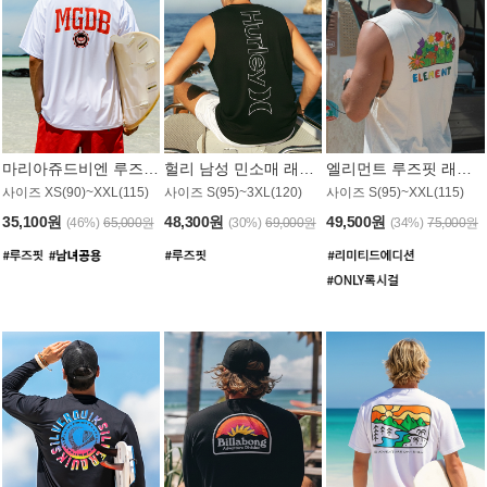
마리아쥬드비엔 루즈핏 래쉬가드 JMT005W
헐리 남성 민소매 래쉬가드 MT1155BHL
엘리먼트 루즈핏 래쉬가드 MT1114WEM
사이즈 XS(90)~XXL(115)
사이즈 S(95)~3XL(120)
사이즈 S(95)~XXL(115)
35,100원
48,300원
49,500원
(46%)
65,000원
(30%)
69,000원
(34%)
75,000원