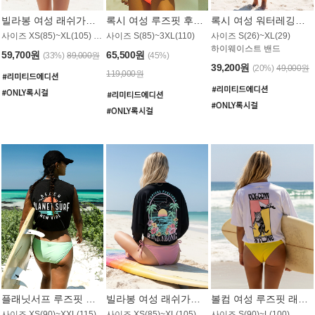
빌라봉 여성 래쉬가드 WT992WBB
록시 여성 루즈핏 후드 래쉬가드 WT556BRX
록시 여성 워터레깅스 WB1016BRX
사이즈 XS(85)~XL(105) / 레귤러핏
사이즈 S(85)~3XL(110)
사이즈 S(26)~XL(29)
하이웨이스트 밴드
59,700원
65,500원
(33%)
89,000원
(45%)
39,200원
(20%)
49,000원
119,000원
플래닛서프 루즈핏 래쉬가드 UWT044BPS
빌라봉 여성 래쉬가드 WT988BBB
볼컴 여성 루즈핏 래쉬가드 MT1005VC
사이즈 XS(90)~XXL(115)
사이즈 XS(85)~XL(105) / 오버핏
사이즈 S(90)~L(100)