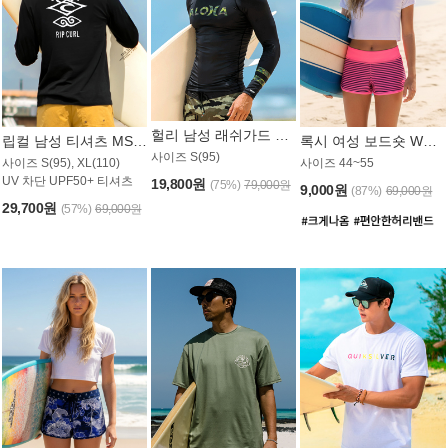
헐리 남성 래쉬가드 MT521CHL
립컬 남성 티셔츠 MST445BRC
록시 여성 보드숏 WB773KRX
사이즈 S(95)
사이즈 S(95), XL(110)
사이즈 44~55
UV 차단 UPF50+ 티셔츠
19,800원
(75%)
79,000원
9,000원
(87%)
69,000원
29,700원
(57%)
69,000원