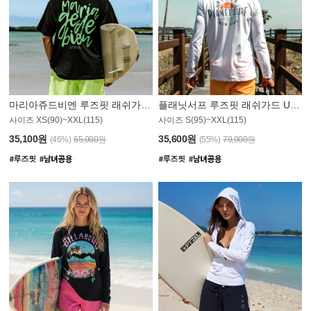
마리아쥬드비엔 루즈핏 래쉬가드 JMT004B
플래닛서프 루즈핏 래쉬가드 UMT008WPS
사이즈 XS(90)~XXL(115)
사이즈 S(95)~XXL(115)
35,100원
35,600원
(46%)
65,000원
(55%)
79,000원