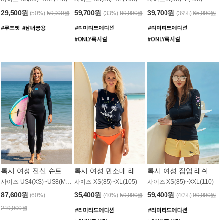
29,500원
59,700원
39,700원
(50%)
59,000원
(33%)
89,000원
(39%)
65,000원
록시 여성 전신 슈트 (4/3mm) WS221KRX
록시 여성 민소매 래쉬가드 WT907BRX
록시 여성 집업 래쉬가드 WT868BRX
사이즈 US4(XS)~US8(M) / 후면 지퍼
사이즈 XS(85)~XL(105)
사이즈 XS(85)~XXL(110)
87,600원
35,400원
59,400원
(60%)
(40%)
59,000원
(40%)
99,000원
219,000원