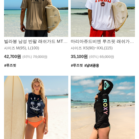
빌라봉 남성 반팔 래쉬가드 MT1082GBB
마리아쥬드비엔 루즈핏 래쉬가드 JMT005W
사이즈 M(95), L(100)
사이즈 XS(90)~XXL(115)
42,700원
35,100원
(46%)
79,000원
(46%)
65,000원
S