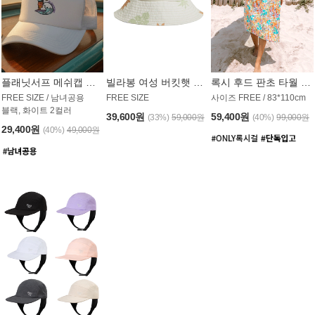
플래닛서프 메쉬캡 모자 UAC008PS
빌라봉 여성 버킷햇 AC1971MBB
록시 후드 판초 타월 AT1765WRX
FREE SIZE / 남녀공용
FREE SIZE
사이즈 FREE / 83*110cm
블랙, 화이트 2컬러
39,600원
59,400원
(33%)
59,000원
(40%)
99,000원
29,400원
(40%)
49,000원