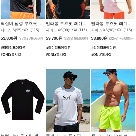
퀵실버 남성 루즈핏 래쉬가드 MT1017BQS
빌라봉 루즈핏 래쉬가드 MT1129BBB
빌라봉 루즈핏 래쉬가드 MT1135WBB
사이즈 S(95)~XXL(115)
사이즈 XS(90)~XXL(115)
사이즈 XS(90)~XXL(115)
53,800원
59,700원
53,800원
(32%)
79,000원
(33%)
89,000원
(32%)
79,000원
볼컴 남성 루즈핏 래쉬가드 MT1008BVC
플래닛서프 루즈핏 래쉬가드 UMT026WPS
플래닛서프 남성 보드숏 UMB002GPS