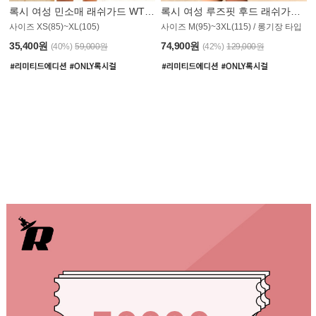
록시 여성 민소매 래쉬가드 WT907BRX
록시 여성 루즈핏 후드 래쉬가드 WT900BRX
사이즈 XS(85)~XL(105)
사이즈 M(95)~3XL(115) / 롱기장 타입
35,400원
74,900원
(40%)
59,000원
(42%)
129,000원
CDK