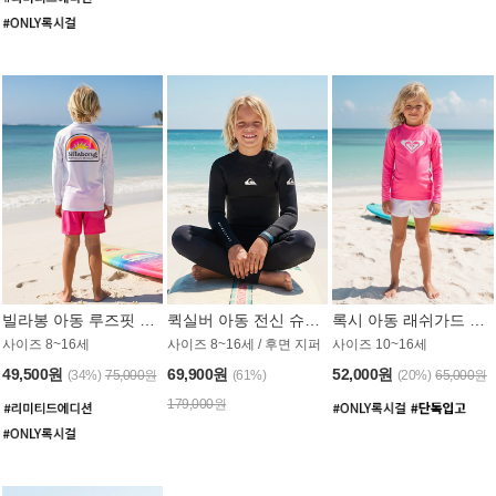
빌라봉 아동 루즈핏 래쉬가드 BT804WBB
퀵실버 아동 전신 슈트 (3/2mm) BS023KQS
록시 아동 래쉬가드 GT815MRX
사이즈 8~16세
사이즈 8~16세 / 후면 지퍼
사이즈 10~16세
49,500원
69,900원
52,000원
(34%)
75,000원
(61%)
(20%)
65,000원
179,000원