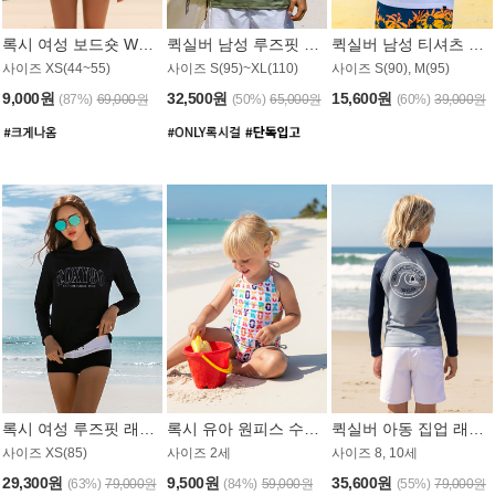
록시 여성 보드숏 WB791PRX
퀵실버 남성 루즈핏 래쉬가드 MT1072GQS
퀵실버 남성 티셔츠 MST356WQS
사이즈 XS(44~55)
사이즈 S(95)~XL(110)
사이즈 S(90), M(95)
9,000원
32,500원
15,600원
(87%)
69,000원
(50%)
65,000원
(60%)
39,000원
록시 여성 루즈핏 래쉬가드 WT909BRX
록시 유아 원피스 수영복 B588W
퀵실버 아동 집업 래쉬가드 BT682LQS
사이즈 XS(85)
사이즈 2세
사이즈 8, 10세
29,300원
9,500원
35,600원
(63%)
79,000원
(84%)
59,000원
(55%)
79,000원