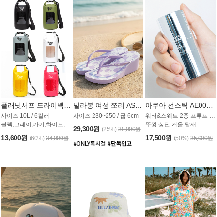
플래닛서프 드라이백 UAB009PS
빌라봉 여성 쪼리 AS1862PBB
아쿠아 선스틱 AE008MG
사이즈 10L / 6컬러
사이즈 230~250 / 굽 6cm
워터&스웨트 2중 프루프 / SPF 50+
블랙,그레이,카키,화이트,옐로우,핑크
뚜껑 상단 거울 탑재
29,300원
(25%)
39,000원
13,600원
17,500원
(60%)
34,000원
(50%)
35,000원