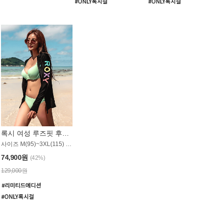
록시 여성 루즈핏 후드 래쉬가드 WT900BRX
사이즈 M(95)~3XL(115) / 롱기장 타입
74,900원
(42%)
129,000원