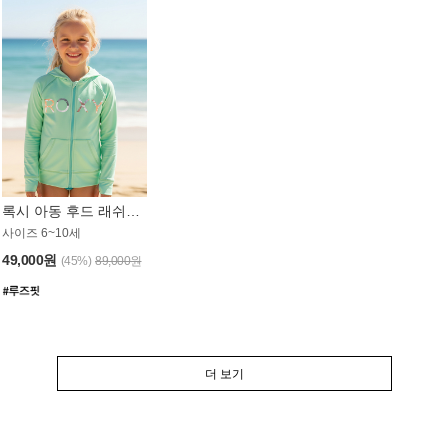
록시 아동 후드 래쉬가드 GT764MRX
사이즈 6~10세
49,000원
(45%)
89,000원
더 보기