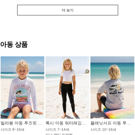
더 보기
아동 상품
빌라봉 아동 루즈핏 래쉬가드 GT813WBB
록시 아동 워터레깅스 GB672BRX
플래닛서프 아동 루즈핏 래쉬가드 UBT009GPS
사이즈 8~16세
사이즈 7~14세
사이즈 10~16세
이너 팬티 일체형