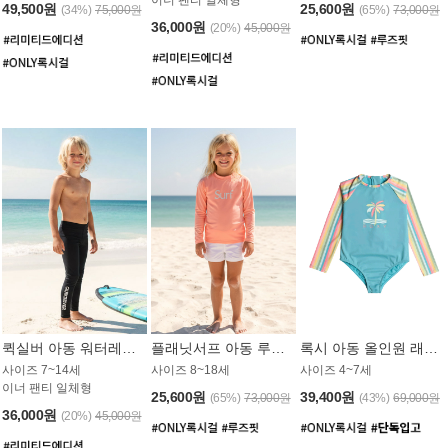
49,500원
25,600원
(34%)
75,000원
(65%)
73,000원
36,000원
(20%)
45,000원
퀵실버 아동 워터레깅스 BB776BQS
플래닛서프 아동 루즈핏 래쉬가드 UGT012CPS
록시 아동 올인원 래쉬가드 GT811BRX
사이즈 7~14세
사이즈 8~18세
사이즈 4~7세
이너 팬티 일체형
25,600원
39,400원
(65%)
73,000원
(43%)
69,000원
36,000원
(20%)
45,000원