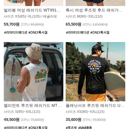
빌라봉 여성 래쉬가드 WT991BBB
록시 여성 루즈핏 후드 래쉬가드 WT555WRX
PS
사이즈 XS(85)~XL(105) / 레귤러핏
사이즈 M(90)~3XL(110)
59,700원
65,500원
(33%)
89,000원
(45%)
119,000원
엘리먼트 루즈핏 래쉬가드 MT1114WEM
플래닛서프 루즈핏 래쉬가드 UMT010BPS
사이즈 S(95)~XXL(115)
사이즈 XS(90)~XXL(115)
49,500원
35,600원
(34%)
75,000원
(55%)
79,000원