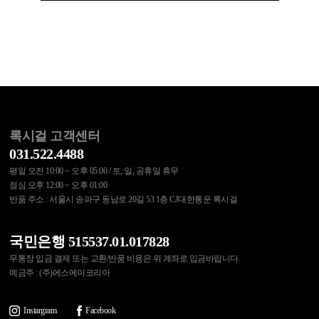
록시걸 고객센터
031.522.4488
평일 오전 10:00 ~ 오후 05:00 / 토, 일, 공휴일 휴무
점심 오후 12:00 ~ 오후 01:00
반품 주소 : 서울시 송파구 동남로 20길 53 1층 CJ대한통운 록시걸
국민은행 515537.01.017828
무통장 입금 결제 또는 교환/반품 비용은 위 계좌로 입금바랍니다.
예금주 : (주)에스에이코리아
Instargram
Facebook