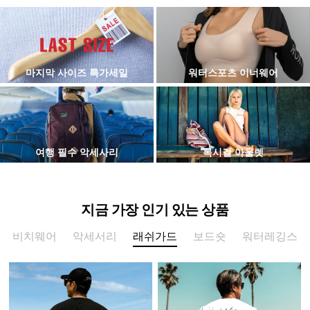
마지막 사이즈 특가세일
워터스포츠 이너웨어
여행 필수 악세사리
록시걸 아울렛
지금 가장 인기 있는 상품
비치웨어
악세서리
래쉬가드
보드숏
워터레깅스