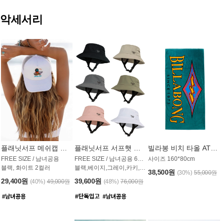
악세서리
플래닛서프 메쉬캡 모자 UAC009PS
플래닛서프 서프햇 모자 UAC002PS
빌라봉 비치 타올 AT1768PBB
FREE SIZE / 남녀공용
FREE SIZE / 남녀공용 6컬러
사이즈 160*80cm
블랙, 화이트 2컬러
블랙,베이지,그레이,카키,핑크,화이트
38,500원
(30%)
55,000원
29,400원
39,600원
(40%)
49,000원
(48%)
76,000원