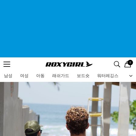
0
로고
메뉴
검색
메뉴
남성
여성
아동
래쉬가드
보드숏
워터레깅스
비치