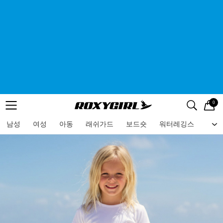
0
로고
메뉴
검색
메뉴
남성
여성
아동
래쉬가드
보드숏
워터레깅스
비치