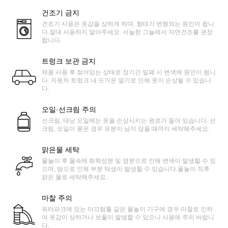
건조기 금지
건조기 사용은 옷감을 상하게 하며, 형태가 변형되는 원인이 됩니
다.절대 사용하지 말아주세요. 서늘한 그늘에서 자연건조를 권장
합니다.
트렁크 보관 금지
제품 사용 후 젖어있는 상태로 장기간 밀폐 시 변색에 원인이 됩니
다. 자동차 트렁크 내 뜨거운 열기로 인해 옷이 손상될 수 있습니
다.
오일·선크림 주의
선크림, 태닝 오일에는 옷을 손상시키는 원료가 들어 있습니다. 선
크림, 오일이 묻은 경우 유분이 남지 않을 때까지 세탁해주세요.
맑은물 세탁
물놀이 후 물속에 화학성분 및 염분으로 인해 변색이 발생할 수 있
으며, 땀으로 인해 부분 탁생이 발생할 수 있습니다.물놀이 직후
맑은 물로 세탁해주세요.
마찰 주의
워터파크에 있는 미끄럼틀 같은 물놀이 기구에 경우 마찰로 인하
여 옷감이 상하거나 보풀이 발생할 수 있으니 사용에 주의 바랍니
다.