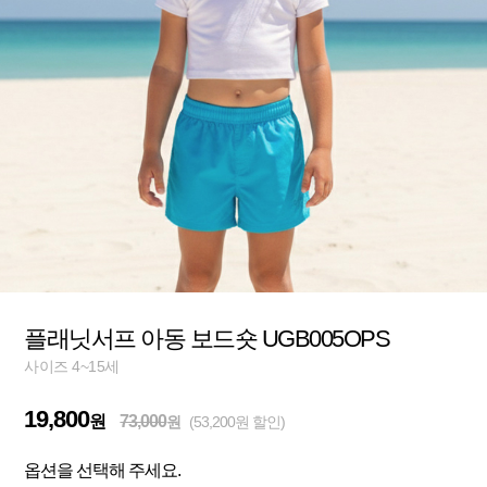
플래닛서프 아동 보드숏 UGB005OPS
사이즈 4~15세
19,800
원
73,000
원
(53,200원 할인)
옵션을 선택해 주세요.