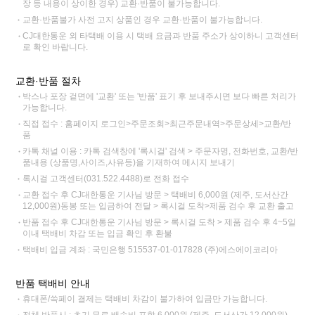
장 등 내용이 상이한 경우) 교환·반품이 불가능합니다.
교환·반품불가 사전 고지 상품인 경우 교환·반품이 불가능합니다.
CJ대한통운 외 타택배 이용 시 택배 요금과 반품 주소가 상이하니 고객센터
로 확인 바랍니다.
교환·반품 절차
박스나 포장 겉면에 '교환' 또는 '반품' 표기 후 보내주시면 보다 빠른 처리가
가능합니다.
직접 접수 : 홈페이지 로그인>주문조회>최근주문내역>주문상세>교환/반
품
카톡 채널 이용 : 카톡 검색창에 '록시걸' 검색 > 주문자명, 전화번호, 교환/반
품내용 (상품명,사이즈,사유등)을 기재하여 메시지 보내기
록시걸 고객센터(031.522.4488)로 전화 접수
교환 접수 후 CJ대한통운 기사님 방문 > 택배비 6,000원 (제주, 도서산간
12,000원)동봉 또는 입금하여 전달 > 록시걸 도착>제품 검수 후 교환 출고
반품 접수 후 CJ대한통운 기사님 방문 > 록시걸 도착 > 제품 검수 후 4~5일
이내 택배비 차감 또는 입금 확인 후 환불
택배비 입금 계좌 : 국민은행 515537-01-017828 (주)에스에이코리아
반품 택배비 안내
휴대폰/쓱페이 결제는 택배비 차감이 불가하여 입금만 가능합니다.
전체 반품시 : 초기 무료 배송비 포함 6,000원 (제주, 도서산간 12,000원)