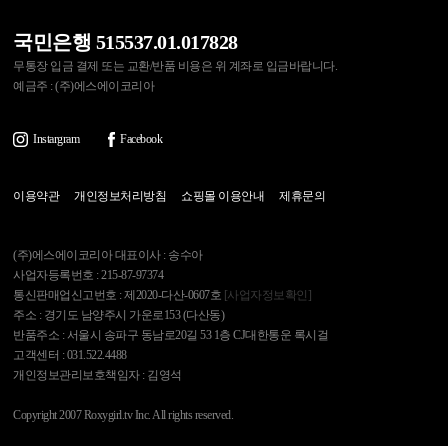
국민은행 515537.01.017828
무통장 입금 결제 또는 교환/반품 비용은 위 계좌로 입금바랍니다.
예금주 : (주)에스에이코리아
Instargram
Facebook
이용약관
개인정보처리방침
쇼핑몰 이용안내
제휴문의
(주)에스에이코리아 대표이사 : 송수아
사업자등록번호 : 215-87-97374
통신판매업신고번호 : 제2020-다산-0607호
[사업자정보확인]
주소 : 경기도 남양주시 가운로153 (다산동)
반품주소 : 서울시 송파구 동남로20길 53 1층 CJ대한통운 록시걸
고객센터 : 031.522.4488
개인정보관리보호책임자 : 김영석
Copyright 2007 Roxygirl.tv Inc. All rights reserved.