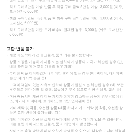
최초 구매 5만원 이상, 반품 후 최종 구매 금액 5만원 이상 : 3,000원 (제주,
도서산간 6,000원)
최초 구매 5만원 이상, 반품 후 최종 구매 금액 5만원 미만 : 3,000원 (제주,
도서산간 6,000원)
최초 구매 5만원 미만, 초기 배송비 결제한 경우 : 3,000원 (제주, 도서산간
6,000원)
교환·반품 불가
제품이 도착하기 전에 교환·반품 처리는 불가능합니다.
상품 포장을 개봉하여 사용 또는 설치되어 상품의 가치가 훼손된 경우 (단,
내용 확인을 위한 포장 개봉의 경우 제외)
부착된 택을 제거하였거나 제거한 흔적이 있는 경우 (예: 택제거, 패키지백
손상, 패키지백 분실 등)
고객의 책임이 있는 사유로 인하여 상품이 멸실 또는 훼손된 경우 (예: 보관
부주의로 인한 이염 및 오염, 물놀이 기구 이용으로 인한 손상 및 훼손 등)
착용과 동시에 제품의 제품 가치가 현저히 감소하는 상품의 경우 (예: 레깅
스, 비키니, 이너웨어, 브라패드, 브라탑, 언더웨어 등)
이미 세탁 및 착용, 수선한 상품 (제품 하자 시에도 세탁 및 착용, 수선한 상
품은 교환·반품이 불가능합니다.)
패턴 디자인의 상품은 실제 제품과 패턴 위치가 차이가 있을 수 있습니다.
이는 불량이 아니므로 교환·반품 시 배송비가 발생합니다.
사이즈는 측정 방법에 따라 오차가 발생될 수 있으며, 색상은 모니터 설정과