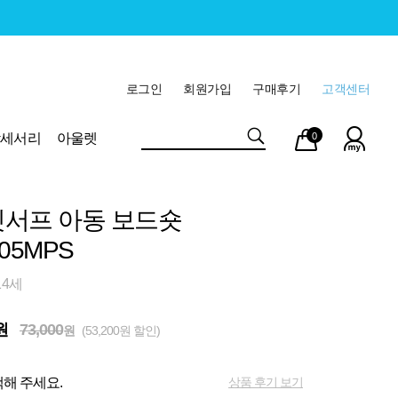
로그인
회원가입
구매후기
고객센터
마이
장바
악세서리
아울렛
0
페이
구니
서프 아동 보드숏
05MPS
14세
원
73,000
원
(53,200원 할인)
상품 후기 보기
해 주세요.