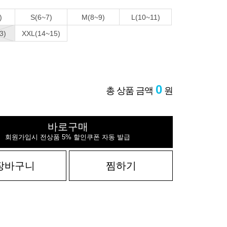
)
S(6~7)
M(8~9)
L(10~11)
3)
XXL(14~15)
0
총 상품 금액
원
바로구매
회원가입시 전상품 5% 할인쿠폰 자동 발급
장바구니
찜하기