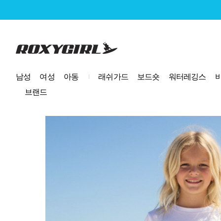
로고
남성
여성
아동
래쉬가드
보드숏
워터레깅스
브랜드