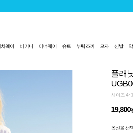
비치웨어
비키니
이너웨어
슈트
부력조끼
모자
신발
플래닛
UGB0
사이즈 4~
19,800
옵션을 선택