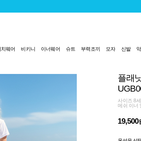
비치웨어
비키니
이너웨어
슈트
부력조끼
모자
신발
플래닛
UGB0
사이즈 8세
메쉬 이너
19,500
옵션을 선택