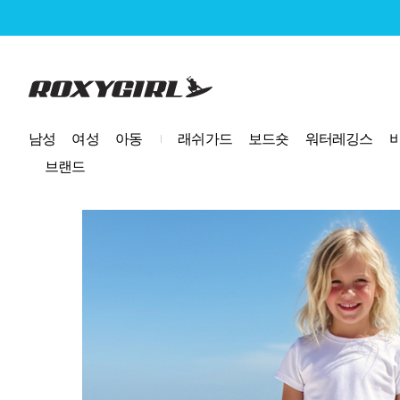
로고
남성
여성
아동
래쉬가드
보드숏
워터레깅스
브랜드