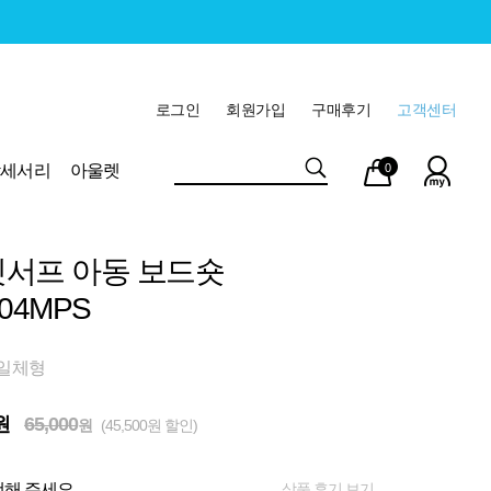
로그인
회원가입
구매후기
고객센터
마이
장바
악세서리
아울렛
0
페이
구니
서프 아동 보드숏
04MPS
 일체형
원
65,000
원
(45,500원 할인)
상품 후기 보기
해 주세요.