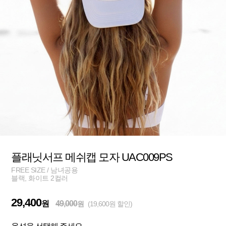
플래닛서프 메쉬캡 모자 UAC009PS
FREE SIZE / 남녀공용
블랙, 화이트 2컬러
29,400
원
49,000
원
(19,600원 할인)