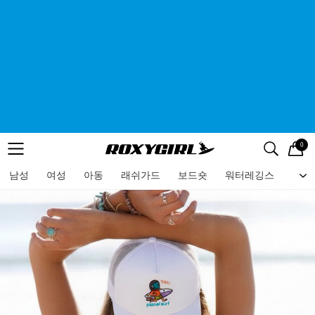
0
로고
메뉴
검색
메뉴
남성
여성
아동
래쉬가드
보드숏
워터레깅스
비치