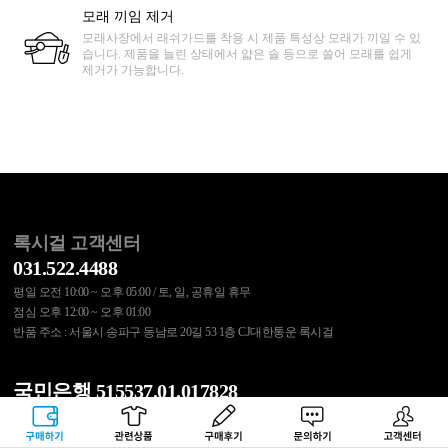
모래 끼임 제거
모래사장에서 래쉬가드를 착용 시 제품 특성상 모래가 끼일 수 있
습니다. 제품을 늘린 상태에서 얇은 솔 등으로 쓸어 모래를 쉽게
제거가 가능합니다.
록시걸 고객센터
031.522.4488
평일 오전 10:00 ~ 오후 05:00 / 토, 일, 공휴일 휴무
점심 오후 12:00 ~ 오후 01:00
반품 주소 : 서울시 송파구 동남로 20길 53 1층 CJ대한통운 록시걸
국민은행 515537.01.017828
무통장 입금 결제 또는 교환/반품 비용은 위 계좌로 입금바랍니다.
구매하기
관련상품
상품후기
문의하기
고객센터
예금주 : (주)에스에이코리아