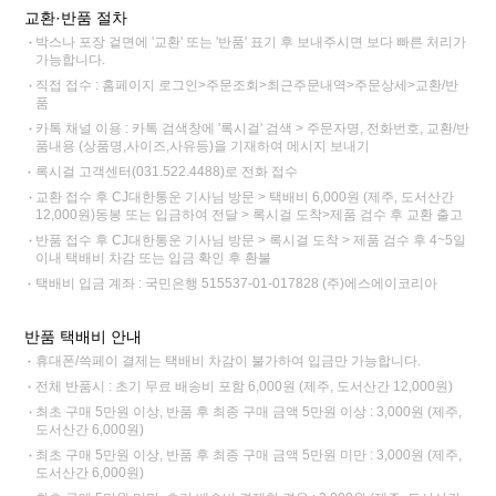
교환·반품 절차
박스나 포장 겉면에 '교환' 또는 '반품' 표기 후 보내주시면 보다 빠른 처리가
가능합니다.
직접 접수 : 홈페이지 로그인>주문조회>최근주문내역>주문상세>교환/반
품
카톡 채널 이용 : 카톡 검색창에 '록시걸' 검색 > 주문자명, 전화번호, 교환/반
품내용 (상품명,사이즈,사유등)을 기재하여 메시지 보내기
록시걸 고객센터(031.522.4488)로 전화 접수
교환 접수 후 CJ대한통운 기사님 방문 > 택배비 6,000원 (제주, 도서산간
12,000원)동봉 또는 입금하여 전달 > 록시걸 도착>제품 검수 후 교환 출고
반품 접수 후 CJ대한통운 기사님 방문 > 록시걸 도착 > 제품 검수 후 4~5일
이내 택배비 차감 또는 입금 확인 후 환불
택배비 입금 계좌 : 국민은행 515537-01-017828 (주)에스에이코리아
반품 택배비 안내
휴대폰/쓱페이 결제는 택배비 차감이 불가하여 입금만 가능합니다.
전체 반품시 : 초기 무료 배송비 포함 6,000원 (제주, 도서산간 12,000원)
최초 구매 5만원 이상, 반품 후 최종 구매 금액 5만원 이상 : 3,000원 (제주,
도서산간 6,000원)
최초 구매 5만원 이상, 반품 후 최종 구매 금액 5만원 미만 : 3,000원 (제주,
도서산간 6,000원)