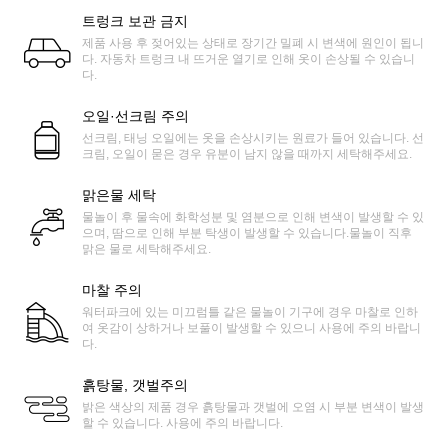
트렁크 보관 금지
제품 사용 후 젖어있는 상태로 장기간 밀폐 시 변색에 원인이 됩니
다. 자동차 트렁크 내 뜨거운 열기로 인해 옷이 손상될 수 있습니
다.
오일·선크림 주의
선크림, 태닝 오일에는 옷을 손상시키는 원료가 들어 있습니다. 선
크림, 오일이 묻은 경우 유분이 남지 않을 때까지 세탁해주세요.
맑은물 세탁
물놀이 후 물속에 화학성분 및 염분으로 인해 변색이 발생할 수 있
으며, 땀으로 인해 부분 탁생이 발생할 수 있습니다.물놀이 직후
맑은 물로 세탁해주세요.
마찰 주의
워터파크에 있는 미끄럼틀 같은 물놀이 기구에 경우 마찰로 인하
여 옷감이 상하거나 보풀이 발생할 수 있으니 사용에 주의 바랍니
다.
흙탕물, 갯벌주의
밝은 색상의 제품 경우 흙탕물과 갯벌에 오염 시 부분 변색이 발생
할 수 있습니다. 사용에 주의 바랍니다.