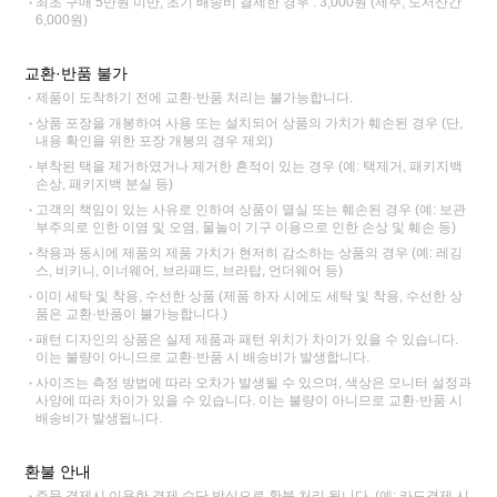
최초 구매 5만원 미만, 초기 배송비 결제한 경우 : 3,000원 (제주, 도서산간
6,000원)
교환·반품 불가
제품이 도착하기 전에 교환·반품 처리는 불가능합니다.
상품 포장을 개봉하여 사용 또는 설치되어 상품의 가치가 훼손된 경우 (단,
내용 확인을 위한 포장 개봉의 경우 제외)
부착된 택을 제거하였거나 제거한 흔적이 있는 경우 (예: 택제거, 패키지백
손상, 패키지백 분실 등)
고객의 책임이 있는 사유로 인하여 상품이 멸실 또는 훼손된 경우 (예: 보관
부주의로 인한 이염 및 오염, 물놀이 기구 이용으로 인한 손상 및 훼손 등)
착용과 동시에 제품의 제품 가치가 현저히 감소하는 상품의 경우 (예: 레깅
스, 비키니, 이너웨어, 브라패드, 브라탑, 언더웨어 등)
이미 세탁 및 착용, 수선한 상품 (제품 하자 시에도 세탁 및 착용, 수선한 상
품은 교환·반품이 불가능합니다.)
패턴 디자인의 상품은 실제 제품과 패턴 위치가 차이가 있을 수 있습니다.
이는 불량이 아니므로 교환·반품 시 배송비가 발생합니다.
사이즈는 측정 방법에 따라 오차가 발생될 수 있으며, 색상은 모니터 설정과
사양에 따라 차이가 있을 수 있습니다. 이는 불량이 아니므로 교환·반품 시
배송비가 발생됩니다.
환불 안내
주문 결제시 이용한 결제 수단 방식으로 환불 처리 됩니다. (예: 카드결제 시