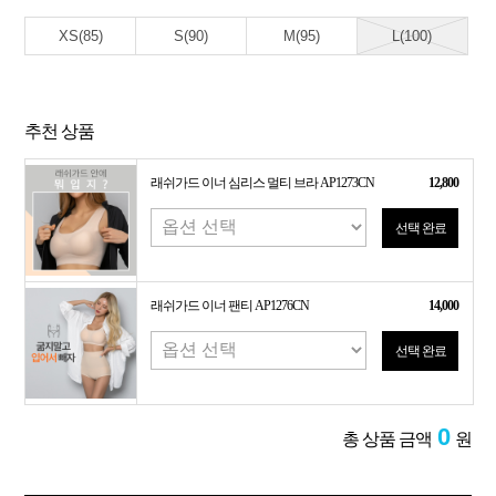
XS(85)
S(90)
M(95)
L(100)
추천 상품
래쉬가드 이너 심리스 멀티 브라 AP1273CN
12,800
선택 완료
래쉬가드 이너 팬티 AP1276CN
14,000
선택 완료
0
총 상품 금액
원