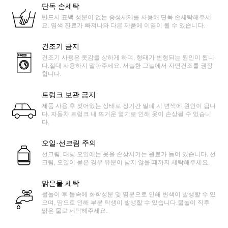
단독 손세탁
반드시 표백 성분이 없는 중성세제를 사용해 단독 손세탁해주세
요. 염색 잔료가 빠져나와 다른 제품에 이염이 될 수 있습니다.
건조기 금지
건조기 사용은 옷감을 상하게 하며, 형태가 변형되는 원인이 됩니
다.절대 사용하지 말아주세요. 서늘한 그늘에서 자연건조를 권장
합니다.
트렁크 보관 금지
제품 사용 후 젖어있는 상태로 장기간 밀폐 시 변색에 원인이 됩니
다. 자동차 트렁크 내 뜨거운 열기로 인해 옷이 손상될 수 있습니
다.
오일·선크림 주의
선크림, 태닝 오일에는 옷을 손상시키는 원료가 들어 있습니다. 선
크림, 오일이 묻은 경우 유분이 남지 않을 때까지 세탁해주세요.
맑은물 세탁
물놀이 후 물속에 화학성분 및 염분으로 인해 변색이 발생할 수 있
으며, 땀으로 인해 부분 탁생이 발생할 수 있습니다.물놀이 직후
맑은 물로 세탁해주세요.