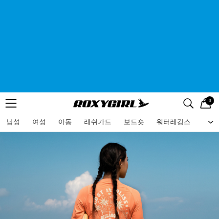
0
로고
메뉴
검색
메뉴
남성
여성
아동
래쉬가드
보드숏
워터레깅스
비치