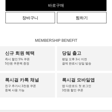
바로구매
장바구니
찜하기
MEMBERSHIP BENEFIT
신규 회원 혜택
당일 출고
즉시 할인 5% 쿠폰
평일 오후 3시 이전
5만원 쿠폰팩 증정
결제 완료시 당일 발송
록시걸 카톡 채널
록시걸 모바일앱
친구 추가시 3천원 쿠폰
앱 다운로드 첫 로그인
중복 사용 가능
3천원 할인 쿠폰