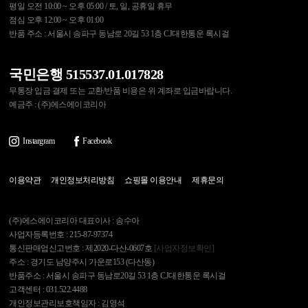
평일 오전 10:00 ~ 오후 05:00 / 토, 일, 공휴일 휴무
점심 오후 12:00 ~ 오후 01:00
반품 주소 : 서울시 송파구 동남로 20길 53 1층 CJ대한통운 록시걸
국민은행 515537.01.017828
무통장 입금 결제 또는 교환/반품 비용은 위 계좌로 입금바랍니다.
예금주 : (주)에스에이코리아
Instargram
Facebook
이용약관
개인정보처리방침
쇼핑몰 이용안내
제휴문의
(주)에스에이코리아 대표이사 : 송수아
사업자등록번호 : 215-87-97374
통신판매업신고번호 : 제2020-다산-0607호
[사업자정보확인]
주소 : 경기도 남양주시 가운로153 (다산동)
반품주소 : 서울시 송파구 동남로20길 53 1층 CJ대한통운 록시걸
고객센터 : 031.522.4488
개인정보관리보호책임자 : 김영석