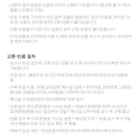
교환의 경우 동일한 상품의 사이즈 교환만 가능합니다. (맞교환 불가 / 재고
품절시 반품만 가능)
최초 수령한 그대로가 아닌 일부 상품만 발송하는 경우 (사은품, 패키지, 포
장 등 내용이 상이한 경우) 교환·반품이 불가능합니다.
교환·반품불가 사전 고지 상품인 경우 교환·반품이 불가능합니다.
CJ대한통운 외 타택배 이용 시 택배 요금과 반품 주소가 상이하니 고객센터
로 확인 바랍니다.
교환·반품 절차
박스나 포장 겉면에 '교환' 또는 '반품' 표기 후 보내주시면 보다 빠른 처리가
가능합니다.
직접 접수 : 홈페이지 로그인>주문조회>최근주문내역>주문상세>교환/반
품
카톡 채널 이용 : 카톡 검색창에 '록시걸' 검색 > 주문자명, 전화번호, 교환/반
품내용 (상품명,사이즈,사유등)을 기재하여 메시지 보내기
록시걸 고객센터(031.522.4488)로 전화 접수
교환 접수 후 CJ대한통운 기사님 방문 > 택배비 6,000원 (제주, 도서산간
12,000원)동봉 또는 입금하여 전달 > 록시걸 도착>제품 검수 후 교환 출고
반품 접수 후 CJ대한통운 기사님 방문 > 록시걸 도착 > 제품 검수 후 4~5일
이내 택배비 차감 또는 입금 확인 후 환불
택배비 입금 계좌 : 국민은행 515537-01-017828 (주)에스에이코리아