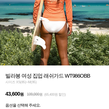
빌라봉 여성 집업 래쉬가드 WT986OBB
사이즈 XS(85)~M(95)
43,600
원
109,000
원
(65,400원 할인)
옵션을 선택해 주세요.