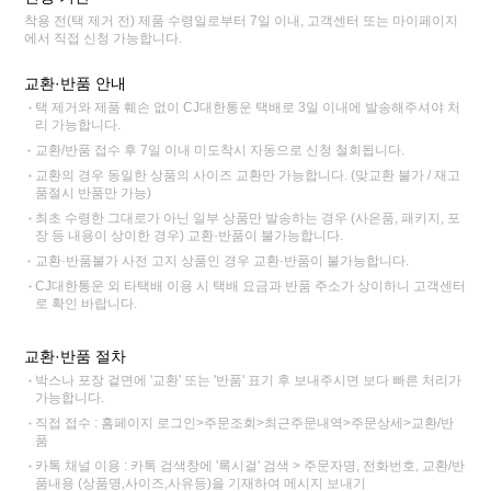
착용 전(택 제거 전) 제품 수령일로부터 7일 이내, 고객센터 또는 마이페이지
에서 직접 신청 가능합니다.
교환·반품 안내
택 제거와 제품 훼손 없이 CJ대한통운 택배로 3일 이내에 발송해주셔야 처
리 가능합니다.
교환/반품 접수 후 7일 이내 미도착시 자동으로 신청 철회됩니다.
교환의 경우 동일한 상품의 사이즈 교환만 가능합니다. (맞교환 불가 / 재고
품절시 반품만 가능)
최초 수령한 그대로가 아닌 일부 상품만 발송하는 경우 (사은품, 패키지, 포
장 등 내용이 상이한 경우) 교환·반품이 불가능합니다.
교환·반품불가 사전 고지 상품인 경우 교환·반품이 불가능합니다.
CJ대한통운 외 타택배 이용 시 택배 요금과 반품 주소가 상이하니 고객센터
로 확인 바랍니다.
교환·반품 절차
박스나 포장 겉면에 '교환' 또는 '반품' 표기 후 보내주시면 보다 빠른 처리가
가능합니다.
직접 접수 : 홈페이지 로그인>주문조회>최근주문내역>주문상세>교환/반
품
카톡 채널 이용 : 카톡 검색창에 '록시걸' 검색 > 주문자명, 전화번호, 교환/반
품내용 (상품명,사이즈,사유등)을 기재하여 메시지 보내기