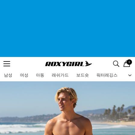
0
로고
메뉴
검색
메뉴
남성
여성
아동
래쉬가드
보드숏
워터레깅스
비치