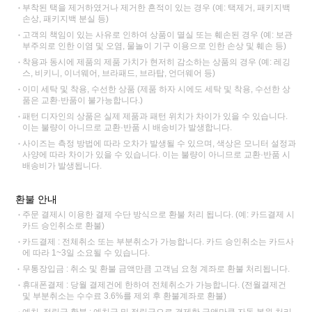
부착된 택을 제거하였거나 제거한 흔적이 있는 경우 (예: 택제거, 패키지백
손상, 패키지백 분실 등)
고객의 책임이 있는 사유로 인하여 상품이 멸실 또는 훼손된 경우 (예: 보관
부주의로 인한 이염 및 오염, 물놀이 기구 이용으로 인한 손상 및 훼손 등)
착용과 동시에 제품의 제품 가치가 현저히 감소하는 상품의 경우 (예: 레깅
스, 비키니, 이너웨어, 브라패드, 브라탑, 언더웨어 등)
이미 세탁 및 착용, 수선한 상품 (제품 하자 시에도 세탁 및 착용, 수선한 상
품은 교환·반품이 불가능합니다.)
패턴 디자인의 상품은 실제 제품과 패턴 위치가 차이가 있을 수 있습니다.
이는 불량이 아니므로 교환·반품 시 배송비가 발생합니다.
사이즈는 측정 방법에 따라 오차가 발생될 수 있으며, 색상은 모니터 설정과
사양에 따라 차이가 있을 수 있습니다. 이는 불량이 아니므로 교환·반품 시
배송비가 발생됩니다.
환불 안내
주문 결제시 이용한 결제 수단 방식으로 환불 처리 됩니다. (예: 카드결제 시
카드 승인취소로 환불)
카드결제 : 전체취소 또는 부분취소가 가능합니다. 카드 승인취소는 카드사
에 따라 1~3일 소요될 수 있습니다.
무통장입금 : 취소 및 환불 금액만큼 고객님 요청 계좌로 환불 처리됩니다.
휴대폰결제 : 당월 결제건에 한하여 전체취소가 가능합니다. (전월결제건
및 부분취소는 수수료 3.6%를 제외 후 환불계좌로 환불)