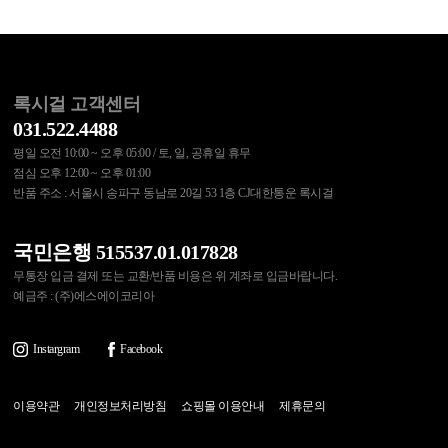
록시걸 고객센터
031.522.4488
평일 오전 10:00 ~ 오후 05:00 / 토, 일, 공휴일 휴무
점심 오후 12:00 ~ 오후 01:00
반품 주소 : 서울시 송파구 동남로 20길 53 1층 CJ대한통운 록시걸
국민은행 515537.01.017828
무통장 입금 결제 또는 교환/반품 비용은 위 계좌로 입금바랍니다.
예금주 : (주)에스에이코리아
Instargram
Facebook
이용약관
개인정보처리방침
쇼핑몰 이용안내
제휴문의