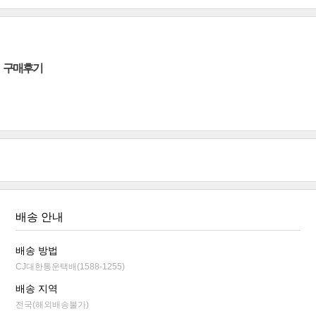
구매후기
배송 안내
배송 방법
CJ대한통운택배(1588-1255)
배송 지역
전국(해외배송불가)