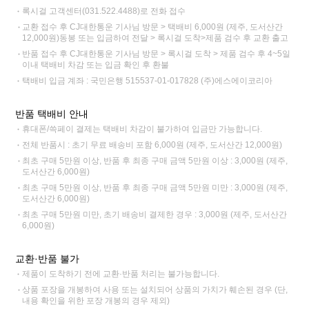
록시걸 고객센터(031.522.4488)로 전화 접수
교환 접수 후 CJ대한통운 기사님 방문 > 택배비 6,000원 (제주, 도서산간
12,000원)동봉 또는 입금하여 전달 > 록시걸 도착>제품 검수 후 교환 출고
반품 접수 후 CJ대한통운 기사님 방문 > 록시걸 도착 > 제품 검수 후 4~5일
이내 택배비 차감 또는 입금 확인 후 환불
택배비 입금 계좌 : 국민은행 515537-01-017828 (주)에스에이코리아
반품 택배비 안내
휴대폰/쓱페이 결제는 택배비 차감이 불가하여 입금만 가능합니다.
전체 반품시 : 초기 무료 배송비 포함 6,000원 (제주, 도서산간 12,000원)
최초 구매 5만원 이상, 반품 후 최종 구매 금액 5만원 이상 : 3,000원 (제주,
도서산간 6,000원)
최초 구매 5만원 이상, 반품 후 최종 구매 금액 5만원 미만 : 3,000원 (제주,
도서산간 6,000원)
최초 구매 5만원 미만, 초기 배송비 결제한 경우 : 3,000원 (제주, 도서산간
6,000원)
교환·반품 불가
제품이 도착하기 전에 교환·반품 처리는 불가능합니다.
상품 포장을 개봉하여 사용 또는 설치되어 상품의 가치가 훼손된 경우 (단,
내용 확인을 위한 포장 개봉의 경우 제외)