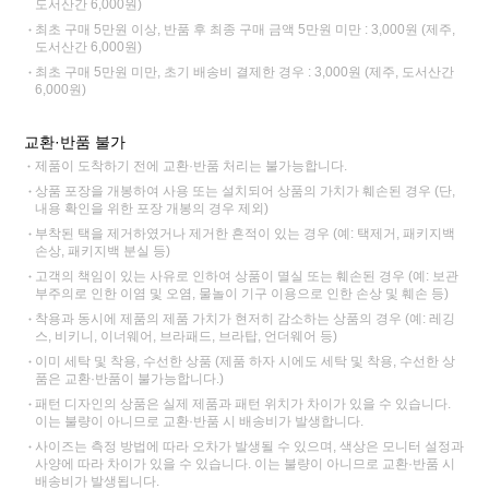
도서산간 6,000원)
최초 구매 5만원 이상, 반품 후 최종 구매 금액 5만원 미만 : 3,000원 (제주,
도서산간 6,000원)
최초 구매 5만원 미만, 초기 배송비 결제한 경우 : 3,000원 (제주, 도서산간
6,000원)
교환·반품 불가
제품이 도착하기 전에 교환·반품 처리는 불가능합니다.
상품 포장을 개봉하여 사용 또는 설치되어 상품의 가치가 훼손된 경우 (단,
내용 확인을 위한 포장 개봉의 경우 제외)
부착된 택을 제거하였거나 제거한 흔적이 있는 경우 (예: 택제거, 패키지백
손상, 패키지백 분실 등)
고객의 책임이 있는 사유로 인하여 상품이 멸실 또는 훼손된 경우 (예: 보관
부주의로 인한 이염 및 오염, 물놀이 기구 이용으로 인한 손상 및 훼손 등)
착용과 동시에 제품의 제품 가치가 현저히 감소하는 상품의 경우 (예: 레깅
스, 비키니, 이너웨어, 브라패드, 브라탑, 언더웨어 등)
이미 세탁 및 착용, 수선한 상품 (제품 하자 시에도 세탁 및 착용, 수선한 상
품은 교환·반품이 불가능합니다.)
패턴 디자인의 상품은 실제 제품과 패턴 위치가 차이가 있을 수 있습니다.
이는 불량이 아니므로 교환·반품 시 배송비가 발생합니다.
사이즈는 측정 방법에 따라 오차가 발생될 수 있으며, 색상은 모니터 설정과
사양에 따라 차이가 있을 수 있습니다. 이는 불량이 아니므로 교환·반품 시
배송비가 발생됩니다.