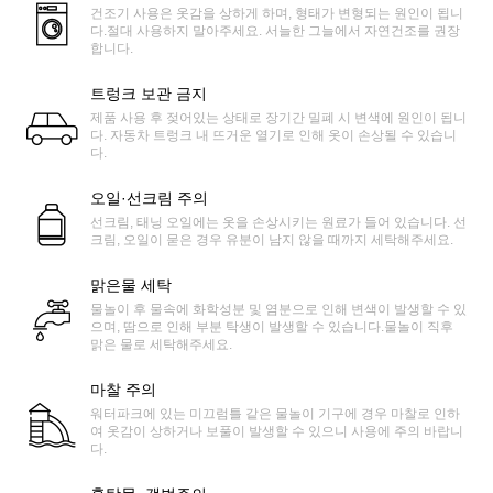
건조기 사용은 옷감을 상하게 하며, 형태가 변형되는 원인이 됩니
다.절대 사용하지 말아주세요. 서늘한 그늘에서 자연건조를 권장
합니다.
트렁크 보관 금지
제품 사용 후 젖어있는 상태로 장기간 밀폐 시 변색에 원인이 됩니
다. 자동차 트렁크 내 뜨거운 열기로 인해 옷이 손상될 수 있습니
다.
오일·선크림 주의
선크림, 태닝 오일에는 옷을 손상시키는 원료가 들어 있습니다. 선
크림, 오일이 묻은 경우 유분이 남지 않을 때까지 세탁해주세요.
맑은물 세탁
물놀이 후 물속에 화학성분 및 염분으로 인해 변색이 발생할 수 있
으며, 땀으로 인해 부분 탁생이 발생할 수 있습니다.물놀이 직후
맑은 물로 세탁해주세요.
마찰 주의
워터파크에 있는 미끄럼틀 같은 물놀이 기구에 경우 마찰로 인하
여 옷감이 상하거나 보풀이 발생할 수 있으니 사용에 주의 바랍니
다.