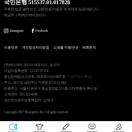
국민은행 515537.01.017828
무통장 입금 결제 또는 교환/반품 비용은 위 계좌로 입금바랍니다.
예금주 : (주)에스에이코리아
Instargram
Facebook
이용약관
개인정보처리방침
쇼핑몰 이용안내
제휴문의
(주)에스에이코리아 대표이사 : 송수아
사업자등록번호 : 215-87-97374
통신판매업신고번호 : 제2020-다산-0607호
[사업자정보확인]
주소 : 경기도 남양주시 가운로153 (다산동)
반품주소 : 서울시 송파구 동남로20길 53 1층 CJ대한통운 록시걸
고객센터 : 031.522.4488
개인정보관리보호책임자 : 김영석
Copyright 2007 Roxygirl.tv Inc. All rights reserved.
록시걸
PC Ver
구매하기
관련상품
상품후기
문의하기
고객센터