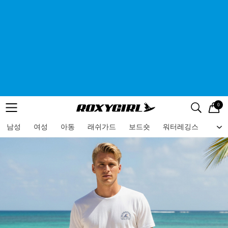
0
로고
메뉴
검색
메뉴
남성
여성
아동
래쉬가드
보드숏
워터레깅스
비치