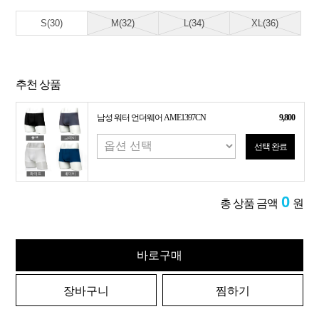
S(30)
M(32)
L(34)
XL(36)
추천 상품
남성 워터 언더웨어 AME1397CN
9,800
선택 완료
0
총 상품 금액
원
바로구매
장바구니
찜하기