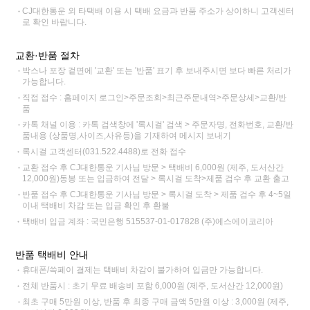
CJ대한통운 외 타택배 이용 시 택배 요금과 반품 주소가 상이하니 고객센터
로 확인 바랍니다.
교환·반품 절차
박스나 포장 겉면에 '교환' 또는 '반품' 표기 후 보내주시면 보다 빠른 처리가
가능합니다.
직접 접수 : 홈페이지 로그인>주문조회>최근주문내역>주문상세>교환/반
품
카톡 채널 이용 : 카톡 검색창에 '록시걸' 검색 > 주문자명, 전화번호, 교환/반
품내용 (상품명,사이즈,사유등)을 기재하여 메시지 보내기
록시걸 고객센터(031.522.4488)로 전화 접수
교환 접수 후 CJ대한통운 기사님 방문 > 택배비 6,000원 (제주, 도서산간
12,000원)동봉 또는 입금하여 전달 > 록시걸 도착>제품 검수 후 교환 출고
반품 접수 후 CJ대한통운 기사님 방문 > 록시걸 도착 > 제품 검수 후 4~5일
이내 택배비 차감 또는 입금 확인 후 환불
택배비 입금 계좌 : 국민은행 515537-01-017828 (주)에스에이코리아
반품 택배비 안내
휴대폰/쓱페이 결제는 택배비 차감이 불가하여 입금만 가능합니다.
전체 반품시 : 초기 무료 배송비 포함 6,000원 (제주, 도서산간 12,000원)
최초 구매 5만원 이상, 반품 후 최종 구매 금액 5만원 이상 : 3,000원 (제주,