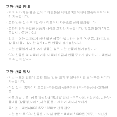
교환·반품 안내
택 제거와 제품 훼손 없이 CJ대한통운 택배로 3일 이내에 발송해주셔야 처
리 가능합니다.
교환/반품 접수 후 7일 이내 미도착시 자동으로 신청 철회됩니다.
교환의 경우 동일한 상품의 사이즈 교환만 가능합니다. (맞교환 불가 / 재고
품절시 반품만 가능)
최초 수령한 그대로가 아닌 일부 상품만 발송하는 경우 (사은품, 패키지, 포
장 등 내용이 상이한 경우) 교환·반품이 불가능합니다.
교환·반품불가 사전 고지 상품인 경우 교환·반품이 불가능합니다.
CJ대한통운 외 타택배 이용 시 택배 요금과 반품 주소가 상이하니 고객센터
로 확인 바랍니다.
교환·반품 절차
박스나 포장 겉면에 '교환' 또는 '반품' 표기 후 보내주시면 보다 빠른 처리가
가능합니다.
직접 접수 : 홈페이지 로그인>주문조회>최근주문내역>주문상세>교환/반
품
카톡 채널 이용 : 카톡 검색창에 '록시걸' 검색 > 주문자명, 전화번호, 교환/반
품내용 (상품명,사이즈,사유등)을 기재하여 메시지 보내기
록시걸 고객센터(031.522.4488)로 전화 접수
교환 접수 후 CJ대한통운 기사님 방문 > 택배비 6,000원 (제주, 도서산간