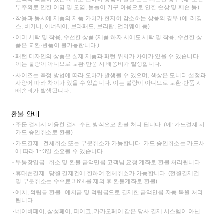
부주의로 인한 이염 및 오염, 물놀이 기구 이용으로 인한 손상 및 훼손 등)
착용과 동시에 제품의 제품 가치가 현저히 감소하는 상품의 경우 (예: 레깅
스, 비키니, 이너웨어, 브라패드, 브라탑, 언더웨어 등)
이미 세탁 및 착용, 수선한 상품 (제품 하자 시에도 세탁 및 착용, 수선한 상
품은 교환·반품이 불가능합니다.)
패턴 디자인의 상품은 실제 제품과 패턴 위치가 차이가 있을 수 있습니다.
이는 불량이 아니므로 교환·반품 시 배송비가 발생합니다.
사이즈는 측정 방법에 따라 오차가 발생될 수 있으며, 색상은 모니터 설정과
사양에 따라 차이가 있을 수 있습니다. 이는 불량이 아니므로 교환·반품 시
배송비가 발생됩니다.
환불 안내
주문 결제시 이용한 결제 수단 방식으로 환불 처리 됩니다. (예: 카드결제 시
카드 승인취소로 환불)
카드결제 : 전체취소 또는 부분취소가 가능합니다. 카드 승인취소는 카드사
에 따라 1~3일 소요될 수 있습니다.
무통장입금 : 취소 및 환불 금액만큼 고객님 요청 계좌로 환불 처리됩니다.
휴대폰결제 : 당월 결제건에 한하여 전체취소가 가능합니다. (전월결제건
및 부분취소는 수수료 3.6%를 제외 후 환불계좌로 환불)
예치, 적립금 환불 : 예치금 및 적립금으로 결제한 금액만큼 자동 복원 처리
됩니다.
네이버페이, 삼성페이, 페이코, 카카오페이 같은 당사 결제 시스템이 아닌