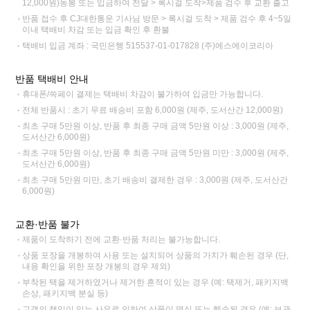
12,000원)동봉 또는 입금하여 전달 > 록시걸 도착>제품 검수 후 교환 출고
반품 접수 후 CJ대한통운 기사님 방문 > 록시걸 도착 > 제품 검수 후 4~5일
이내 택배비 차감 또는 입금 확인 후 환불
택배비 입금 계좌 : 국민은행 515537-01-017828 (주)에스에이코리아
반품 택배비 안내
휴대폰/쓱페이 결제는 택배비 차감이 불가하여 입금만 가능합니다.
전체 반품시 : 초기 무료 배송비 포함 6,000원 (제주, 도서산간 12,000원)
최초 구매 5만원 이상, 반품 후 최종 구매 금액 5만원 이상 : 3,000원 (제주,
도서산간 6,000원)
최초 구매 5만원 이상, 반품 후 최종 구매 금액 5만원 미만 : 3,000원 (제주,
도서산간 6,000원)
최초 구매 5만원 미만, 초기 배송비 결제한 경우 : 3,000원 (제주, 도서산간
6,000원)
교환·반품 불가
제품이 도착하기 전에 교환·반품 처리는 불가능합니다.
상품 포장을 개봉하여 사용 또는 설치되어 상품의 가치가 훼손된 경우 (단,
내용 확인을 위한 포장 개봉의 경우 제외)
부착된 택을 제거하였거나 제거한 흔적이 있는 경우 (예: 택제거, 패키지백
손상, 패키지백 분실 등)
고객의 책임이 있는 사유로 인하여 상품이 멸실 또는 훼손된 경우 (예: 보관