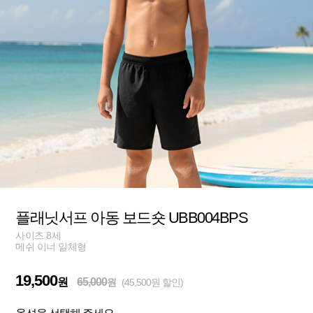
플래닛서프 아동 보드숏 UBB004BPS
사이즈 8세
메쉬 이너 일체형
19,500
원
65,000
원
(45,500원 할인)