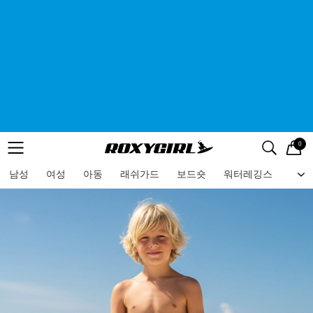
0
로고
메뉴
검색
메뉴
남성
여성
아동
래쉬가드
보드숏
워터레깅스
비치