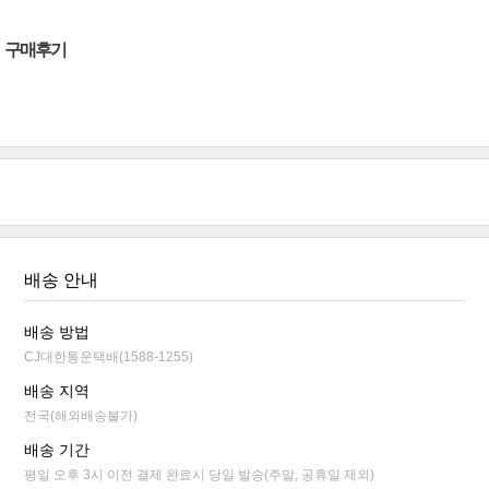
구매후기
배송 안내
배송 방법
CJ대한통운택배(1588-1255)
배송 지역
전국(해외배송불가)
배송 기간
평일 오후 3시 이전 결제 완료시 당일 발송(주말, 공휴일 제외)