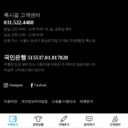
록시걸 고객센터
031.522.4488
평일 오전 10:00 ~ 오후 05:00 / 토, 일, 공휴일 휴무
점심 오후 12:00 ~ 오후 01:00
반품 주소 : 서울시 송파구 동남로 20길 53 1층 CJ대한통운 록시걸
국민은행 515537.01.017828
무통장 입금 결제 또는 교환/반품 비용은 위 계좌로 입금바랍니다.
예금주 : (주)에스에이코리아
Instargram
Facebook
이용약관
개인정보처리방침
쇼핑몰 이용안내
제휴문의
(주)에스에이코리아 대표이사 : 송수아
구매하기
관련상품
상품후기
문의하기
고객센터
사업자등록번호 : 215-87-97374