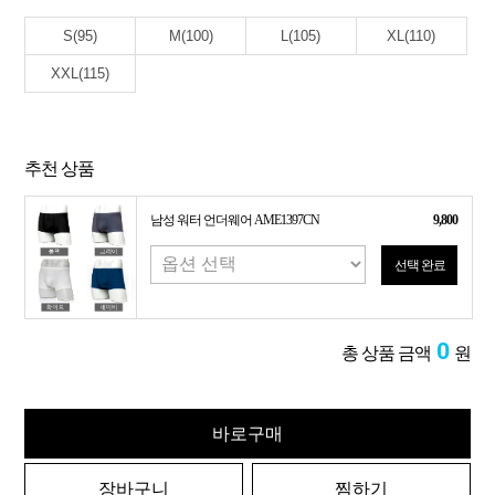
S(95)
M(100)
L(105)
XL(110)
XXL(115)
추천 상품
남성 워터 언더웨어 AME1397CN
9,800
선택 완료
0
총 상품 금액
원
바로구매
장바구니
찜하기