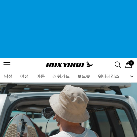
0
로고
메뉴
검색
메뉴
남성
여성
아동
래쉬가드
보드숏
워터레깅스
비치