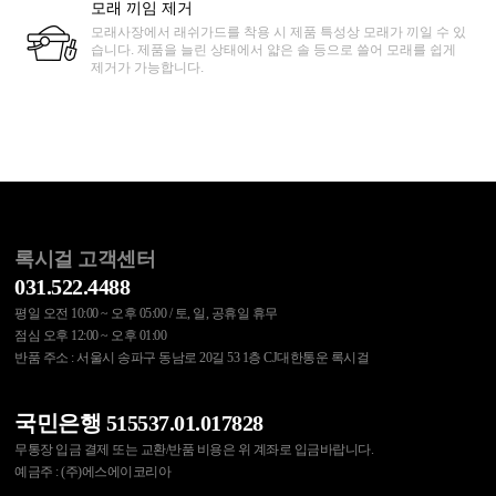
모래 끼임 제거
모래사장에서 래쉬가드를 착용 시 제품 특성상 모래가 끼일 수 있
습니다. 제품을 늘린 상태에서 얇은 솔 등으로 쓸어 모래를 쉽게
제거가 가능합니다.
록시걸 고객센터
031.522.4488
평일 오전 10:00 ~ 오후 05:00 / 토, 일, 공휴일 휴무
점심 오후 12:00 ~ 오후 01:00
반품 주소 : 서울시 송파구 동남로 20길 53 1층 CJ대한통운 록시걸
국민은행 515537.01.017828
무통장 입금 결제 또는 교환/반품 비용은 위 계좌로 입금바랍니다.
예금주 : (주)에스에이코리아