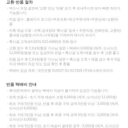
교환·반품 절차
박스나 포장 겉면에 '교환' 또는 '반품' 표기 후 보내주시면 보다 빠른 처리가
가능합니다.
직접 접수 : 홈페이지 로그인>주문조회>최근주문내역>주문상세>교환/반
품
카톡 채널 이용 : 카톡 검색창에 '록시걸' 검색 > 주문자명, 전화번호, 교환/반
품내용 (상품명,사이즈,사유등)을 기재하여 메시지 보내기
록시걸 고객센터(031.522.4488)로 전화 접수
교환 접수 후 CJ대한통운 기사님 방문 > 택배비 6,000원 (제주, 도서산간
12,000원)동봉 또는 입금하여 전달 > 록시걸 도착>제품 검수 후 교환 출고
반품 접수 후 CJ대한통운 기사님 방문 > 록시걸 도착 > 제품 검수 후 4~5일
이내 택배비 차감 또는 입금 확인 후 환불
택배비 입금 계좌 : 국민은행 515537-01-017828 (주)에스에이코리아
반품 택배비 안내
휴대폰/쓱페이 결제는 택배비 차감이 불가하여 입금만 가능합니다.
전체 반품시 : 초기 무료 배송비 포함 6,000원 (제주, 도서산간 12,000원)
최초 구매 5만원 이상, 반품 후 최종 구매 금액 5만원 이상 : 3,000원 (제주,
도서산간 6,000원)
최초 구매 5만원 이상, 반품 후 최종 구매 금액 5만원 미만 : 3,000원 (제주,
도서산간 6,000원)
최초 구매 5만원 미만, 초기 배송비 결제한 경우 : 3,000원 (제주, 도서산간