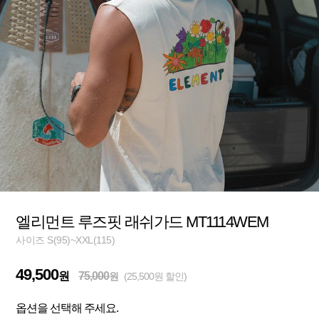
엘리먼트 루즈핏 래쉬가드 MT1114WEM
사이즈 S(95)~XXL(115)
49,500
원
75,000
원
(25,500원 할인)
옵션을 선택해 주세요.