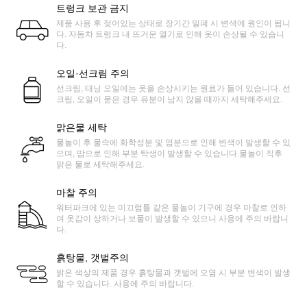
트렁크 보관 금지
제품 사용 후 젖어있는 상태로 장기간 밀폐 시 변색에 원인이 됩니
다. 자동차 트렁크 내 뜨거운 열기로 인해 옷이 손상될 수 있습니
다.
오일·선크림 주의
선크림, 태닝 오일에는 옷을 손상시키는 원료가 들어 있습니다. 선
크림, 오일이 묻은 경우 유분이 남지 않을 때까지 세탁해주세요.
맑은물 세탁
물놀이 후 물속에 화학성분 및 염분으로 인해 변색이 발생할 수 있
으며, 땀으로 인해 부분 탁생이 발생할 수 있습니다.물놀이 직후
맑은 물로 세탁해주세요.
마찰 주의
워터파크에 있는 미끄럼틀 같은 물놀이 기구에 경우 마찰로 인하
여 옷감이 상하거나 보풀이 발생할 수 있으니 사용에 주의 바랍니
다.
흙탕물, 갯벌주의
밝은 색상의 제품 경우 흙탕물과 갯벌에 오염 시 부분 변색이 발생
할 수 있습니다. 사용에 주의 바랍니다.