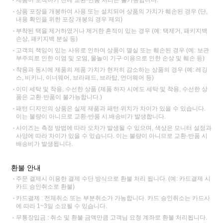
제품이 도착하기 전에 교환·반품 처리는 불가능합니다.
상품 포장을 개봉하여 사용 또는 설치되어 상품의 가치가 훼손된 경우 (단,
내용 확인을 위한 포장 개봉의 경우 제외)
부착된 택을 제거하였거나 제거한 흔적이 있는 경우 (예: 택제거, 패키지백
손상, 패키지백 분실 등)
고객의 책임이 있는 사유로 인하여 상품이 멸실 또는 훼손된 경우 (예: 보관
부주의로 인한 이염 및 오염, 물놀이 기구 이용으로 인한 손상 및 훼손 등)
착용과 동시에 제품의 제품 가치가 현저히 감소하는 상품의 경우 (예: 레깅
스, 비키니, 이너웨어, 브라패드, 브라탑, 언더웨어 등)
이미 세탁 및 착용, 수선한 상품 (제품 하자 시에도 세탁 및 착용, 수선한 상
품은 교환·반품이 불가능합니다.)
패턴 디자인의 상품은 실제 제품과 패턴 위치가 차이가 있을 수 있습니다.
이는 불량이 아니므로 교환·반품 시 배송비가 발생합니다.
사이즈는 측정 방법에 따라 오차가 발생될 수 있으며, 색상은 모니터 설정과
사양에 따라 차이가 있을 수 있습니다. 이는 불량이 아니므로 교환·반품 시
배송비가 발생됩니다.
환불 안내
주문 결제시 이용한 결제 수단 방식으로 환불 처리 됩니다. (예: 카드결제 시
카드 승인취소로 환불)
카드결제 : 전체취소 또는 부분취소가 가능합니다. 카드 승인취소는 카드사
에 따라 1~3일 소요될 수 있습니다.
무통장입금 : 취소 및 환불 금액만큼 고객님 요청 계좌로 환불 처리됩니다.