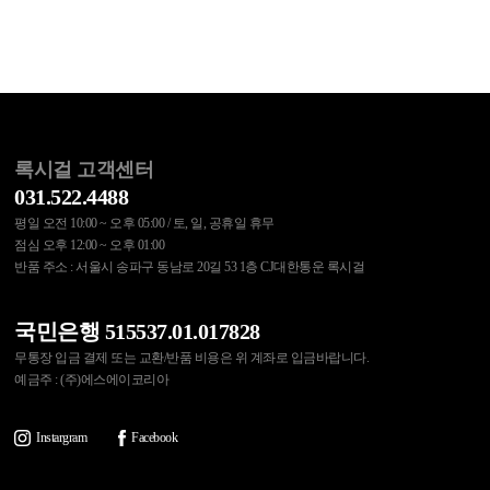
록시걸 고객센터
031.522.4488
평일 오전 10:00 ~ 오후 05:00 / 토, 일, 공휴일 휴무
점심 오후 12:00 ~ 오후 01:00
반품 주소 : 서울시 송파구 동남로 20길 53 1층 CJ대한통운 록시걸
국민은행 515537.01.017828
무통장 입금 결제 또는 교환/반품 비용은 위 계좌로 입금바랍니다.
예금주 : (주)에스에이코리아
Instargram
Facebook