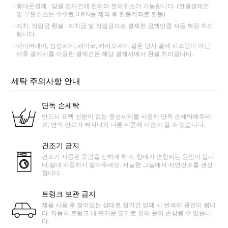
휴대폰결제 : 당월 결제건에 한하여 전체취소가 가능합니다. (전월결제건
및 부분취소는 수수료 3.6%를 제외 후 환불계좌로 환불)
예치, 적립금 환불 : 예치금 및 적립금으로 결제한 금액만큼 자동 복원 처리
됩니다.
네이버페이, 삼성페이, 페이코, 카카오페이 같은 당사 결제 시스템이 아닌
제휴 결제사를 이용한 결제건은 해당 결제사에서 환불 처리됩니다.
세탁 주의사항 안내
단독 손세탁
반드시 표백 성분이 없는 중성세제를 사용해 단독 손세탁해주세
요. 염색 잔료가 빠져나와 다른 제품에 이염이 될 수 있습니다.
건조기 금지
건조기 사용은 옷감을 상하게 하며, 형태가 변형되는 원인이 됩니
다.절대 사용하지 말아주세요. 서늘한 그늘에서 자연건조를 권장
합니다.
트렁크 보관 금지
제품 사용 후 젖어있는 상태로 장기간 밀폐 시 변색에 원인이 됩니
다. 자동차 트렁크 내 뜨거운 열기로 인해 옷이 손상될 수 있습니
다.