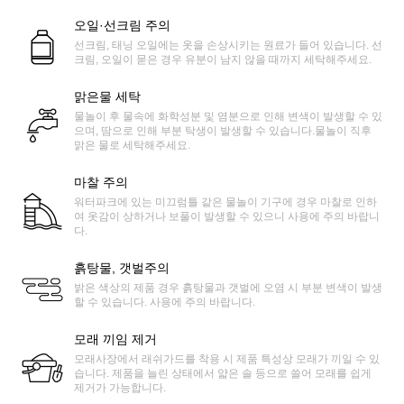
오일·선크림 주의
선크림, 태닝 오일에는 옷을 손상시키는 원료가 들어 있습니다. 선
크림, 오일이 묻은 경우 유분이 남지 않을 때까지 세탁해주세요.
맑은물 세탁
물놀이 후 물속에 화학성분 및 염분으로 인해 변색이 발생할 수 있
으며, 땀으로 인해 부분 탁생이 발생할 수 있습니다.물놀이 직후
맑은 물로 세탁해주세요.
마찰 주의
워터파크에 있는 미끄럼틀 같은 물놀이 기구에 경우 마찰로 인하
여 옷감이 상하거나 보풀이 발생할 수 있으니 사용에 주의 바랍니
다.
흙탕물, 갯벌주의
밝은 색상의 제품 경우 흙탕물과 갯벌에 오염 시 부분 변색이 발생
할 수 있습니다. 사용에 주의 바랍니다.
모래 끼임 제거
모래사장에서 래쉬가드를 착용 시 제품 특성상 모래가 끼일 수 있
습니다. 제품을 늘린 상태에서 얇은 솔 등으로 쓸어 모래를 쉽게
제거가 가능합니다.