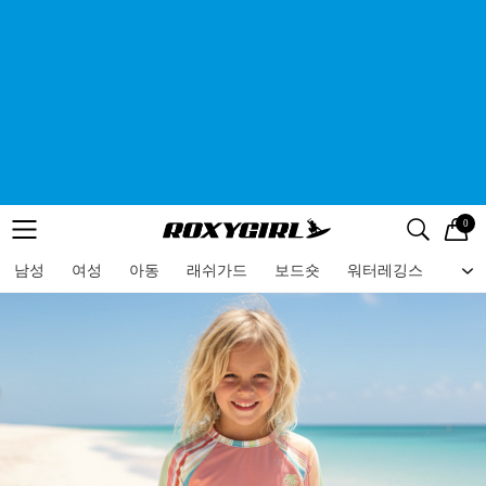
0
로고
메뉴
검색
메뉴
남성
여성
아동
래쉬가드
보드숏
워터레깅스
비치