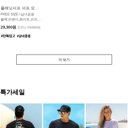
플래닛서프 서프 모자 UAC007PS
FREE SIZE / 남녀공용
블랙,라벤더,화이트,피치,그레이,오트밀 6컬러
29,300원
(63%)
79,000원
더 보기
특가세일