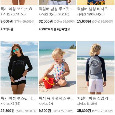
록시 여성 보드숏 WB791PRX
퀵실버 남성 루즈핏 래쉬가드 MT1072GQS
퀵실버 남성 티셔츠 MST356WQS
사이즈 XS(44~55)
사이즈 S(95)~XL(110)
사이즈 S(90), M(95)
9,000원
32,500원
15,600원
(87%)
69,000원
(50%)
65,000원
(60%)
39,000원
록시 여성 루즈핏 래쉬가드 WT909BRX
록시 유아 원피스 수영복 B588W
퀵실버 아동 집업 래쉬가드 BT682LQS
사이즈 XS(85)
사이즈 2세
사이즈 8, 10세
29,300원
9,500원
35,600원
(63%)
79,000원
(84%)
59,000원
(55%)
79,000원