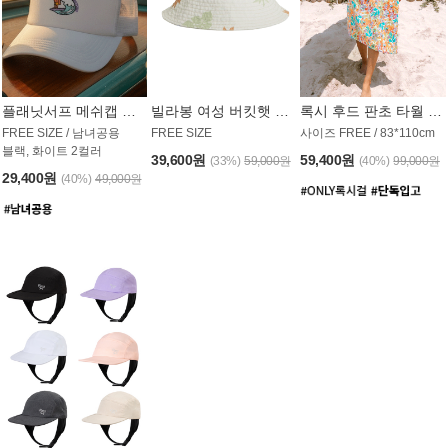
플래닛서프 메쉬캡 모자 UAC008PS
빌라봉 여성 버킷햇 AC1971MBB
록시 후드 판초 타월 AT1765WRX
FREE SIZE / 남녀공용
FREE SIZE
사이즈 FREE / 83*110cm
블랙, 화이트 2컬러
39,600원
59,400원
(33%)
59,000원
(40%)
99,000원
29,400원
(40%)
49,000원