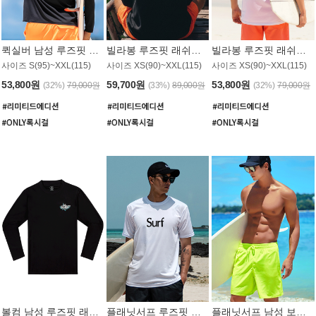
퀵실버 남성 루즈핏 래쉬가드 MT1017BQS
빌라봉 루즈핏 래쉬가드 MT1129BBB
빌라봉 루즈핏 래쉬가드 MT1135WBB
사이즈 S(95)~XXL(115)
사이즈 XS(90)~XXL(115)
사이즈 XS(90)~XXL(115)
53,800원
59,700원
53,800원
(32%)
79,000원
(33%)
89,000원
(32%)
79,000원
볼컴 남성 루즈핏 래쉬가드 MT1008BVC
플래닛서프 루즈핏 래쉬가드 UMT026WPS
플래닛서프 남성 보드숏 UMB002GPS