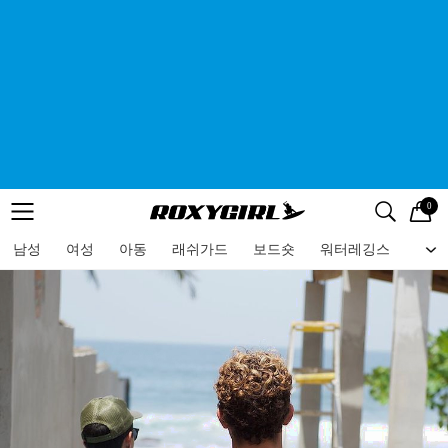
0
로고
메뉴
검색
메뉴
남성
여성
아동
래쉬가드
보드숏
워터레깅스
비치