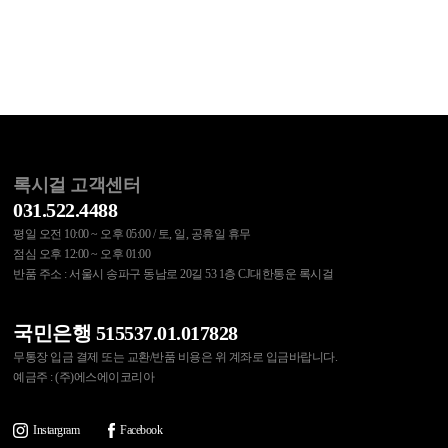
록시걸 고객센터
031.522.4488
평일 오전 10:00 ~ 오후 05:00 / 토, 일, 공휴일 휴무
점심 오후 12:00 ~ 오후 01:00
반품 주소 : 서울시 송파구 동남로 20길 53 1층 CJ대한통운 록시걸
국민은행 515537.01.017828
무통장 입금 결제 또는 교환/반품 비용은 위 계좌로 입금바랍니다.
예금주 : (주)에스에이코리아
Instargram
Facebook