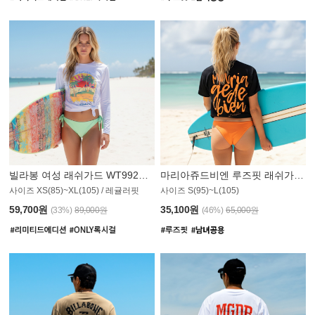
빌라봉 여성 래쉬가드 WT992WBB
마리아쥬드비엔 루즈핏 래쉬가드 JWT013O
사이즈 XS(85)~XL(105) / 레귤러핏
사이즈 S(95)~L(105)
011PS
59,700원
35,100원
(33%)
89,000원
(46%)
65,000원