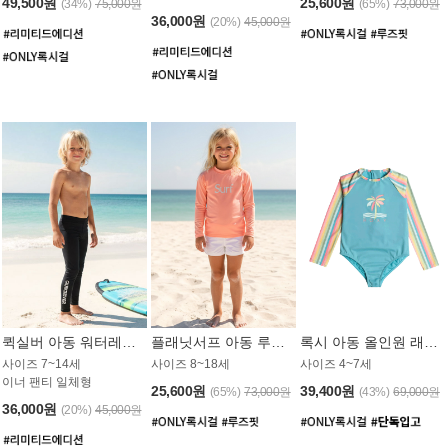
49,500원
25,600원
(34%)
75,000원
(65%)
73,000원
36,000원
(20%)
45,000원
퀵실버 아동 워터레깅스 BB776BQS
플래닛서프 아동 루즈핏 래쉬가드 UGT012CPS
록시 아동 올인원 래쉬가드 GT811BRX
사이즈 7~14세
사이즈 8~18세
사이즈 4~7세
이너 팬티 일체형
25,600원
39,400원
(65%)
73,000원
(43%)
69,000원
36,000원
(20%)
45,000원