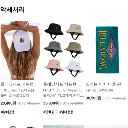
악세서리
플래닛서프 메쉬캡 모자 UAC009PS
플래닛서프 서프햇 모자 UAC002PS
빌라봉 비치 타올 AT1768PBB
FREE SIZE / 남녀공용
FREE SIZE / 남녀공용 6컬러
사이즈 160*80cm
블랙, 화이트 2컬러
블랙,베이지,그레이,카키,핑크,화이트
38,500원
(30%)
55,000원
29,400원
39,600원
(40%)
49,000원
(48%)
76,000원