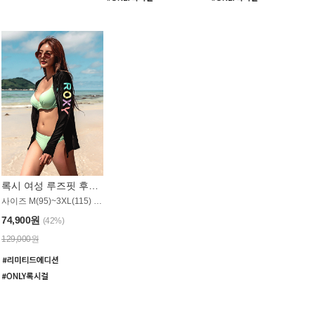
록시 여성 루즈핏 후드 래쉬가드 WT900BRX
사이즈 M(95)~3XL(115) / 롱기장 타입
74,900원
(42%)
129,000원