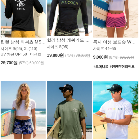
헐리 남성 래쉬가드 MT521CHL
립컬 남성 티셔츠 MST445BRC
록시 여성 보드숏 WB773KRX
사이즈 S(95)
사이즈 S(95), XL(110)
사이즈 44~55
UV 차단 UPF50+ 티셔츠
19,800원
(75%)
79,000원
9,000원
(87%)
69,000원
29,700원
(57%)
69,000원