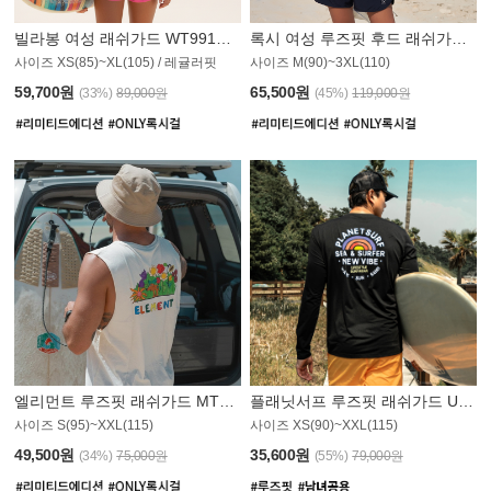
빌라봉 여성 래쉬가드 WT991BBB
록시 여성 루즈핏 후드 래쉬가드 WT555WRX
S
사이즈 XS(85)~XL(105) / 레귤러핏
사이즈 M(90)~3XL(110)
59,700원
65,500원
(33%)
89,000원
(45%)
119,000원
엘리먼트 루즈핏 래쉬가드 MT1114WEM
플래닛서프 루즈핏 래쉬가드 UMT010BPS
사이즈 S(95)~XXL(115)
사이즈 XS(90)~XXL(115)
PS
49,500원
35,600원
(34%)
75,000원
(55%)
79,000원