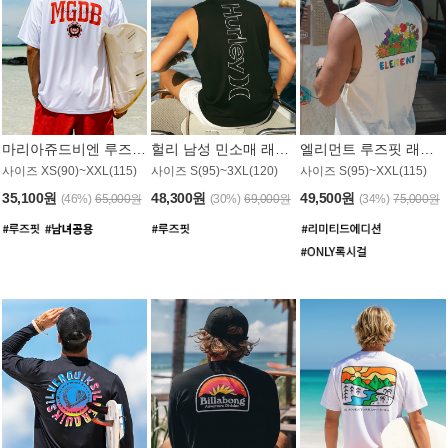
마리아쥬드비엔 루즈핏 래쉬가드 JMT005W
헐리 남성 민소매 래쉬가드 MT1155BHL
엘리먼트 루즈핏 래쉬가드 MT1114WEM
사이즈 XS(90)~XXL(115)
사이즈 S(95)~3XL(120)
사이즈 S(95)~XXL(115)
35,100원
48,300원
49,500원
(46%)
65,000원
(30%)
69,000원
(34%)
75,000원