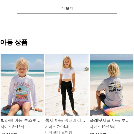
더 보기
아동 상품
빌라봉 아동 루즈핏 래쉬가드 GT813WBB
록시 아동 워터레깅스 GB672BRX
플래닛서프 아동 루즈핏 래쉬가드 UBT009GPS
사이즈 8~16세
사이즈 7~14세
사이즈 10~18세
이너 팬티 일체형