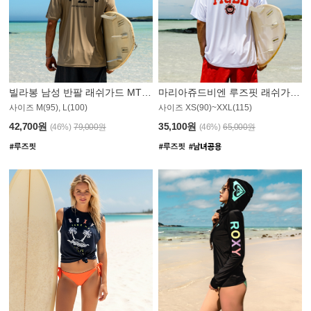
빌라봉 남성 반팔 래쉬가드 MT1082GBB
마리아쥬드비엔 루즈핏 래쉬가드 JMT005W
사이즈 M(95), L(100)
사이즈 XS(90)~XXL(115)
42,700원
35,100원
(46%)
79,000원
(46%)
65,000원
N