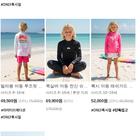
빌라봉 아동 루즈핏 래쉬가드 BT804WBB
퀵실버 아동 전신 슈트 (3/2mm) BS023KQS
록시 아동 래쉬가드 GT815MRX
사이즈 8~16세
사이즈 8~16세 / 후면 지퍼
사이즈 10~16세
49,500원
69,900원
52,000원
(34%)
75,000원
(61%)
(20%)
65,000원
179,000원