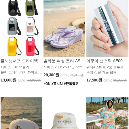
플래닛서프 드라이백 UAB009PS
빌라봉 여성 쪼리 AS1862PBB
아쿠아 선스틱 AE008MG
사이즈 10L / 6컬러
사이즈 230~250 / 굽 6cm
워터&스웨트 2중 프루프 / SPF 50+
블랙,그레이,카키,화이트,옐로우,핑크
뚜껑 상단 거울 탑재
29,300원
(25%)
39,000원
13,600원
17,500원
(60%)
34,000원
(50%)
35,000원