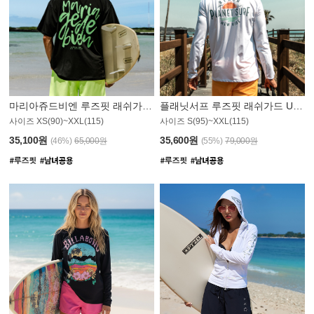
마리아쥬드비엔 루즈핏 래쉬가드 JMT004B
플래닛서프 루즈핏 래쉬가드 UMT008WPS
사이즈 XS(90)~XXL(115)
사이즈 S(95)~XXL(115)
35,100원
35,600원
(46%)
65,000원
(55%)
79,000원