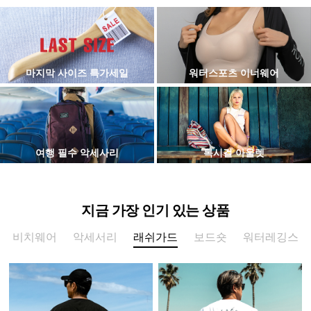
마지막 사이즈 특가세일
워터스포츠 이너웨어
여행 필수 악세사리
록시걸 아울렛
지금 가장 인기 있는 상품
비치웨어
악세서리
래쉬가드
보드숏
워터레깅스