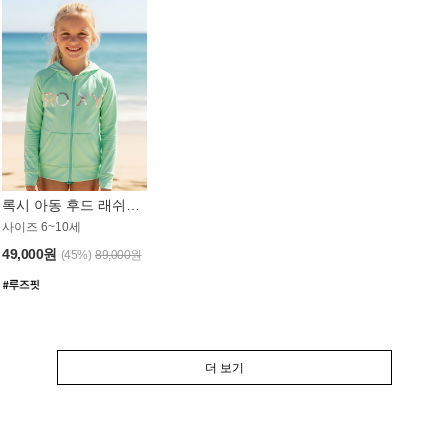
록시 아동 후드 래쉬가드 GT764MRX
사이즈 6~10세
49,000원
(45%)
89,000원
더 보기