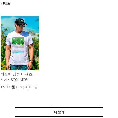
퀵실버 남성 티셔츠 MST357WQS
사이즈 S(90), M(95)
15,600원
(60%)
39,000원
더 보기