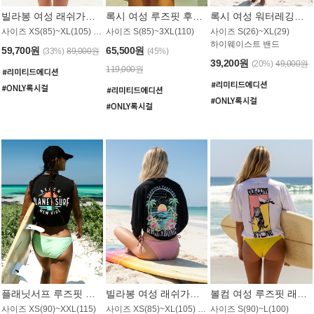
빌라봉 여성 래쉬가드 WT992WBB
록시 여성 루즈핏 후드 래쉬가드 WT556BRX
록시 여성 워터레깅스 WB1016BRX
사이즈 XS(85)~XL(105) / 레귤러핏
사이즈 S(85)~3XL(110)
사이즈 S(26)~XL(29)
하이웨이스트 밴드
59,700원
65,500원
(33%)
89,000원
(45%)
39,200원
(20%)
49,000원
119,000원
플래닛서프 루즈핏 래쉬가드 UWT044BPS
빌라봉 여성 래쉬가드 WT988BBB
볼컴 여성 루즈핏 래쉬가드 MT1005VC
사이즈 XS(90)~XXL(115)
사이즈 XS(85)~XL(105) / 오버핏
사이즈 S(90)~L(100)