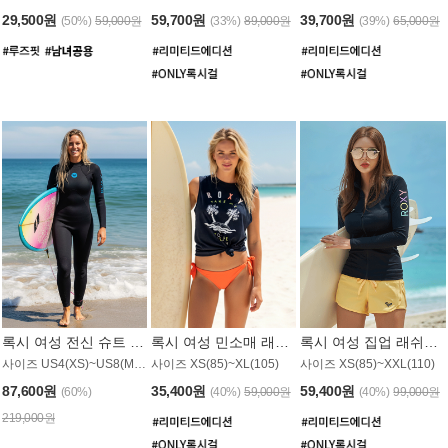
29,500원
59,700원
39,700원
(50%)
59,000원
(33%)
89,000원
(39%)
65,000원
록시 여성 전신 슈트 (4/3mm) WS221KRX
록시 여성 민소매 래쉬가드 WT907BRX
록시 여성 집업 래쉬가드 WT868BRX
사이즈 US4(XS)~US8(M) / 후면 지퍼
사이즈 XS(85)~XL(105)
사이즈 XS(85)~XXL(110)
87,600원
35,400원
59,400원
(60%)
(40%)
59,000원
(40%)
99,000원
219,000원