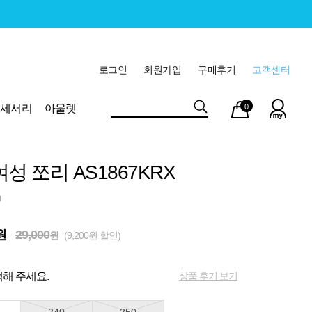
로그인
회원가입
구매후기
고객센터
마이
장바
악세서리
아울렛
0
페이
구니
성 쪼리 AS1867KRX
0
원
29,000
원
(9,200원 할인)
상품 후기 보기
해 주세요.