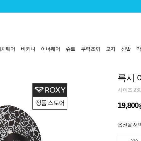
비치웨어
비키니
이너웨어
슈트
부력조끼
모자
신발
록시 여
사이즈 23
19,800
옵션을 선택