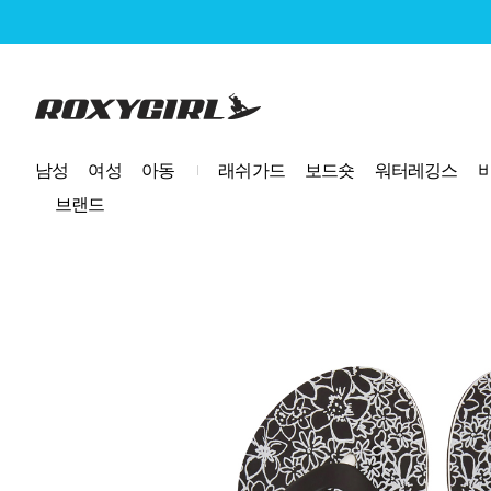
로고
남성
여성
아동
래쉬가드
보드숏
워터레깅스
브랜드