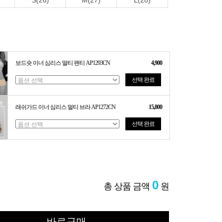
S(26)
M(27)
L(28)
보드숏 이너 심리스 멀티 팬티 AP1293CN
4,900
선택 완료
래쉬가드 이너 심리스 멀티 브라 AP1272CN
15,800
선택 완료
0
총 상품 금액
원
바로구매