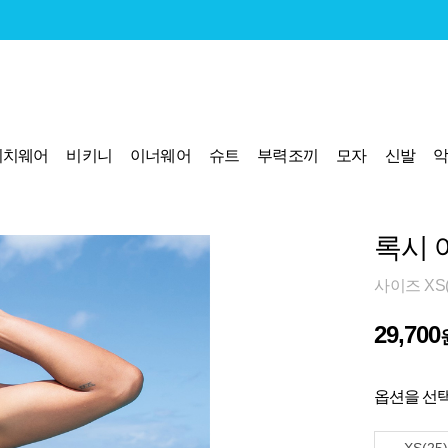
비치웨어
비키니
이너웨어
슈트
부력조끼
모자
신발
록시 
사이즈 XS(2
29,700
옵션을 선택