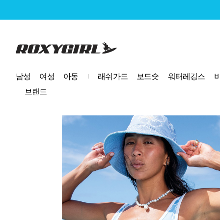
로고
남성
여성
아동
래쉬가드
보드숏
워터레깅스
브랜드