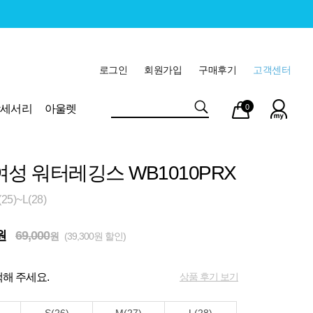
로그인
회원가입
구매후기
고객센터
마이
장바
악세서리
아울렛
0
페이
구니
여성 워터레깅스 WB1010PRX
5)~L(28)
원
69,000
원
(39,300원 할인)
상품 후기 보기
해 주세요.