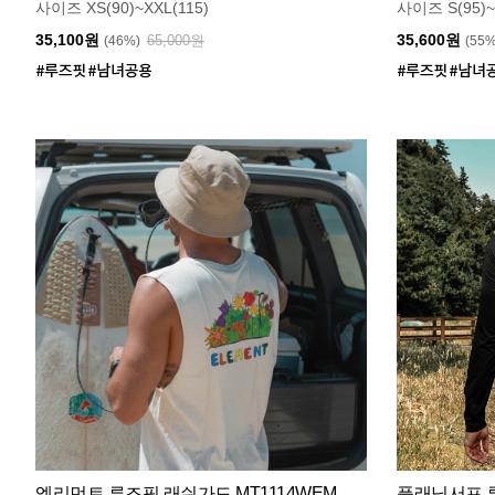
사이즈 XS(90)~XXL(115)
사이즈 S(95)~
35,100원
35,600원
65,000원
(46%)
(55
엘리먼트 루즈핏 래쉬가드 MT1114WEM
플래닛서프 루