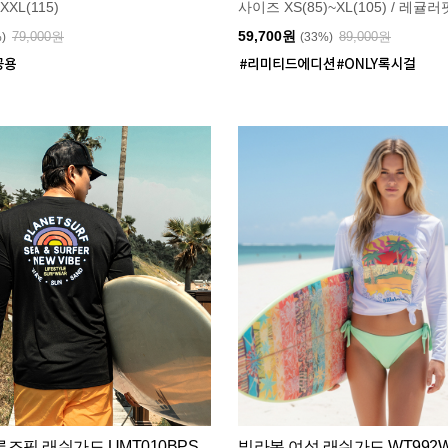
XXL(115)
사이즈 XS(85)~XL(105) / 레귤러
59,700원
79,000원
89,000원
%)
(33%)
즈핏 래쉬가드 UMT010BPS
빌라봉 여성 래쉬가드 WT992