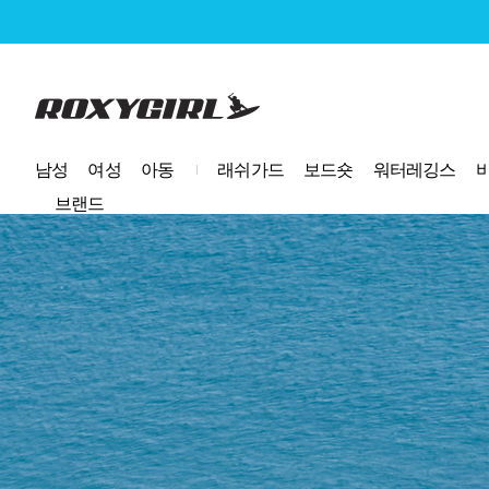
로고
남성
여성
아동
래쉬가드
보드숏
워터레깅스
브랜드