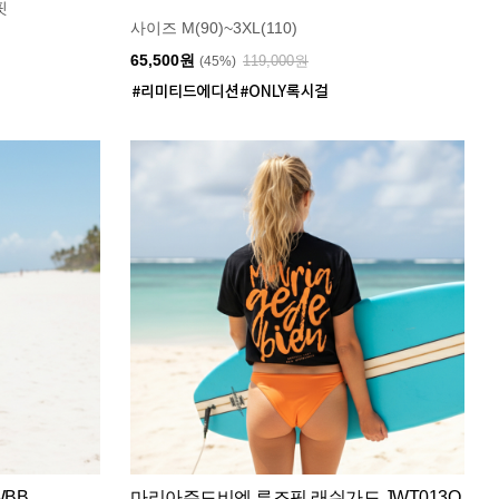
핏
사이즈 M(90)~3XL(110)
65,500원
119,000원
(45%)
WBB
마리아쥬드비엔 루즈핏 래쉬가드 JWT013O