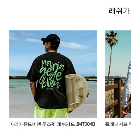
래쉬가
마리아쥬드비엔 루즈핏 래쉬가드 JMT004B
플래닛서프 루