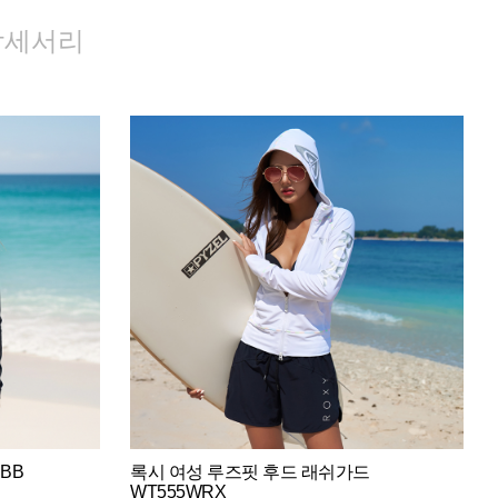
악세서리
BB
록시 여성 루즈핏 후드 래쉬가드
WT555WRX