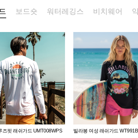
드
보드숏
워터레깅스
비치웨어
즈핏 래쉬가드 UMT008WPS
빌라봉 여성 래쉬가드 WT991B