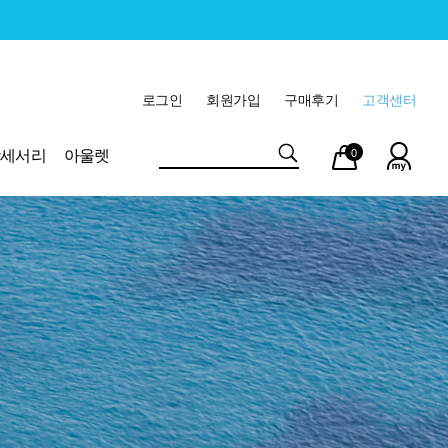
로그인
회원가입
구매후기
고객센터
마이
장바
악세서리
아울렛
0
페이
구니