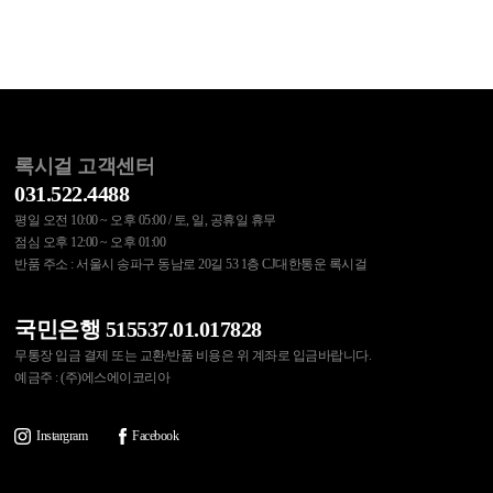
록시걸 고객센터
031.522.4488
평일 오전 10:00 ~ 오후 05:00 / 토, 일, 공휴일 휴무
점심 오후 12:00 ~ 오후 01:00
반품 주소 : 서울시 송파구 동남로 20길 53 1층 CJ대한통운 록시걸
국민은행 515537.01.017828
무통장 입금 결제 또는 교환/반품 비용은 위 계좌로 입금바랍니다.
예금주 : (주)에스에이코리아
Instargram
Facebook