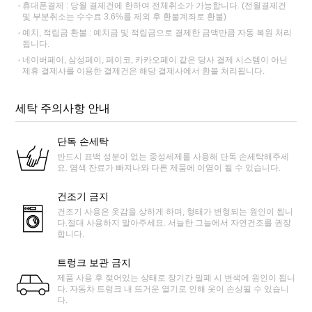
휴대폰결제 : 당월 결제건에 한하여 전체취소가 가능합니다. (전월결제건
및 부분취소는 수수료 3.6%를 제외 후 환불계좌로 환불)
예치, 적립금 환불 : 예치금 및 적립금으로 결제한 금액만큼 자동 복원 처리
됩니다.
네이버페이, 삼성페이, 페이코, 카카오페이 같은 당사 결제 시스템이 아닌
제휴 결제사를 이용한 결제건은 해당 결제사에서 환불 처리됩니다.
세탁 주의사항 안내
단독 손세탁
반드시 표백 성분이 없는 중성세제를 사용해 단독 손세탁해주세
요. 염색 잔료가 빠져나와 다른 제품에 이염이 될 수 있습니다.
건조기 금지
건조기 사용은 옷감을 상하게 하며, 형태가 변형되는 원인이 됩니
다.절대 사용하지 말아주세요. 서늘한 그늘에서 자연건조를 권장
합니다.
트렁크 보관 금지
제품 사용 후 젖어있는 상태로 장기간 밀폐 시 변색에 원인이 됩니
다. 자동차 트렁크 내 뜨거운 열기로 인해 옷이 손상될 수 있습니
다.