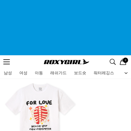
0
로고
메뉴
검색
메뉴
남성
여성
아동
래쉬가드
보드숏
워터레깅스
비치