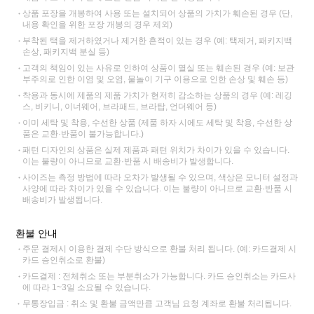
상품 포장을 개봉하여 사용 또는 설치되어 상품의 가치가 훼손된 경우 (단,
내용 확인을 위한 포장 개봉의 경우 제외)
부착된 택을 제거하였거나 제거한 흔적이 있는 경우 (예: 택제거, 패키지백
손상, 패키지백 분실 등)
고객의 책임이 있는 사유로 인하여 상품이 멸실 또는 훼손된 경우 (예: 보관
부주의로 인한 이염 및 오염, 물놀이 기구 이용으로 인한 손상 및 훼손 등)
착용과 동시에 제품의 제품 가치가 현저히 감소하는 상품의 경우 (예: 레깅
스, 비키니, 이너웨어, 브라패드, 브라탑, 언더웨어 등)
이미 세탁 및 착용, 수선한 상품 (제품 하자 시에도 세탁 및 착용, 수선한 상
품은 교환·반품이 불가능합니다.)
패턴 디자인의 상품은 실제 제품과 패턴 위치가 차이가 있을 수 있습니다.
이는 불량이 아니므로 교환·반품 시 배송비가 발생합니다.
사이즈는 측정 방법에 따라 오차가 발생될 수 있으며, 색상은 모니터 설정과
사양에 따라 차이가 있을 수 있습니다. 이는 불량이 아니므로 교환·반품 시
배송비가 발생됩니다.
환불 안내
주문 결제시 이용한 결제 수단 방식으로 환불 처리 됩니다. (예: 카드결제 시
카드 승인취소로 환불)
카드결제 : 전체취소 또는 부분취소가 가능합니다. 카드 승인취소는 카드사
에 따라 1~3일 소요될 수 있습니다.
무통장입금 : 취소 및 환불 금액만큼 고객님 요청 계좌로 환불 처리됩니다.