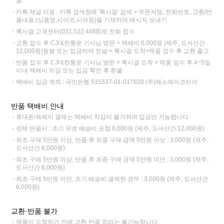
품
카톡 채널 이용 : 카톡 검색창에 '록시걸' 검색 > 주문자명, 전화번호, 교환/반
품내용 (상품명,사이즈,사유등)을 기재하여 메시지 보내기
록시걸 고객센터(031.522.4488)로 전화 접수
교환 접수 후 CJ대한통운 기사님 방문 > 택배비 6,000원 (제주, 도서산간
12,000원)동봉 또는 입금하여 전달 > 록시걸 도착>제품 검수 후 교환 출고
반품 접수 후 CJ대한통운 기사님 방문 > 록시걸 도착 > 제품 검수 후 4~5일
이내 택배비 차감 또는 입금 확인 후 환불
택배비 입금 계좌 : 국민은행 515537-01-017828 (주)에스에이코리아
반품 택배비 안내
휴대폰/쓱페이 결제는 택배비 차감이 불가하여 입금만 가능합니다.
전체 반품시 : 초기 무료 배송비 포함 6,000원 (제주, 도서산간 12,000원)
최초 구매 5만원 이상, 반품 후 최종 구매 금액 5만원 이상 : 3,000원 (제주,
도서산간 6,000원)
최초 구매 5만원 이상, 반품 후 최종 구매 금액 5만원 미만 : 3,000원 (제주,
도서산간 6,000원)
최초 구매 5만원 미만, 초기 배송비 결제한 경우 : 3,000원 (제주, 도서산간
6,000원)
교환·반품 불가
제품이 도착하기 전에 교환·반품 처리는 불가능합니다.