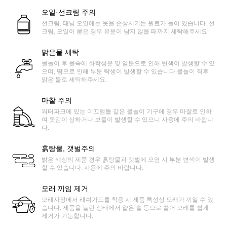
오일·선크림 주의
선크림, 태닝 오일에는 옷을 손상시키는 원료가 들어 있습니다. 선
크림, 오일이 묻은 경우 유분이 남지 않을 때까지 세탁해주세요.
맑은물 세탁
물놀이 후 물속에 화학성분 및 염분으로 인해 변색이 발생할 수 있
으며, 땀으로 인해 부분 탁생이 발생할 수 있습니다.물놀이 직후
맑은 물로 세탁해주세요.
마찰 주의
워터파크에 있는 미끄럼틀 같은 물놀이 기구에 경우 마찰로 인하
여 옷감이 상하거나 보풀이 발생할 수 있으니 사용에 주의 바랍니
다.
흙탕물, 갯벌주의
밝은 색상의 제품 경우 흙탕물과 갯벌에 오염 시 부분 변색이 발생
할 수 있습니다. 사용에 주의 바랍니다.
모래 끼임 제거
모래사장에서 래쉬가드를 착용 시 제품 특성상 모래가 끼일 수 있
습니다. 제품을 늘린 상태에서 얇은 솔 등으로 쓸어 모래를 쉽게
제거가 가능합니다.