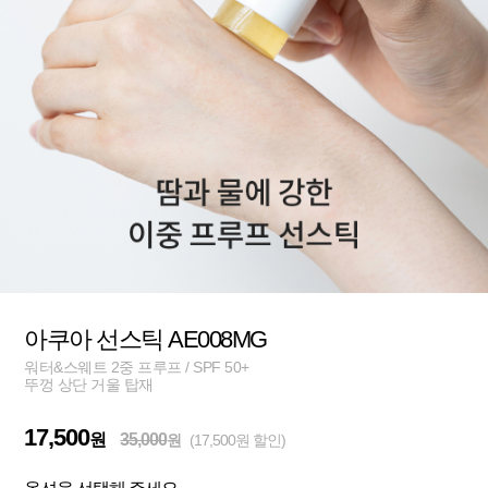
아쿠아 선스틱 AE008MG
워터&스웨트 2중 프루프 / SPF 50+
뚜껑 상단 거울 탑재
17,500
원
35,000
원
(17,500원 할인)