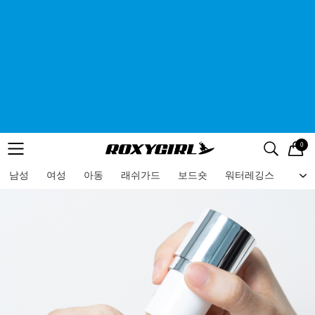
0
로고
메뉴
검색
메뉴
남성
여성
아동
래쉬가드
보드숏
워터레깅스
비치