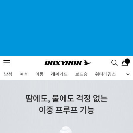
0
로고
메뉴
검색
메뉴
남성
여성
아동
래쉬가드
보드숏
워터레깅스
비치