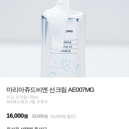
마리아쥬드비엔 선크림 AE007MG
비건 선크림 / 50ml
워터&스웨트 2중 프루프
16,000
원
32,000
원
(16,000원 할인)