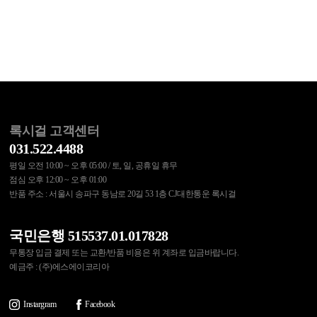
록시걸 고객센터
031.522.4488
평일 오전 10:00 ~ 오후 05:00 / 토, 일, 공휴일 휴무
점심 오후 12:00 ~ 오후 01:00
반품 주소 : 서울시 송파구 동남로 20길 53 1층 CJ대한통운 록시걸
국민은행 515537.01.017828
무통장 입금 결제 또는 교환/반품 비용은 위 계좌로 입금바랍니다.
예금주 : (주)에스에이코리아
Instargram
Facebook