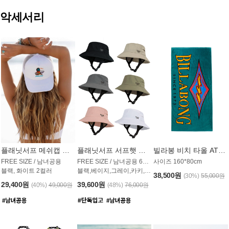
악세서리
플래닛서프 메쉬캡 모자 UAC009PS
플래닛서프 서프햇 모자 UAC002PS
빌라봉 비치 타올 AT1768PBB
FREE SIZE / 남녀공용
FREE SIZE / 남녀공용 6컬러
사이즈 160*80cm
블랙, 화이트 2컬러
블랙,베이지,그레이,카키,핑크,화이트
38,500원
(30%)
55,000원
29,400원
39,600원
(40%)
49,000원
(48%)
76,000원