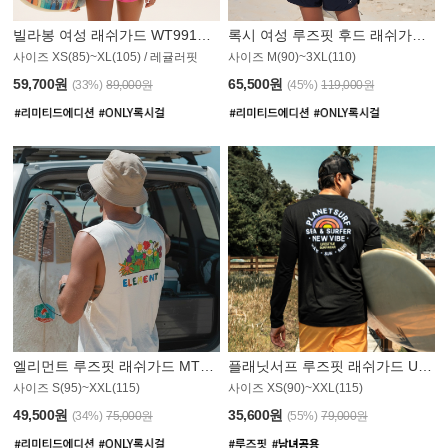
빌라봉 여성 래쉬가드 WT991BBB
록시 여성 루즈핏 후드 래쉬가드 WT555WRX
S
사이즈 XS(85)~XL(105) / 레귤러핏
사이즈 M(90)~3XL(110)
59,700원
65,500원
(33%)
89,000원
(45%)
119,000원
엘리먼트 루즈핏 래쉬가드 MT1114WEM
플래닛서프 루즈핏 래쉬가드 UMT010BPS
사이즈 S(95)~XXL(115)
사이즈 XS(90)~XXL(115)
PS
49,500원
35,600원
(34%)
75,000원
(55%)
79,000원