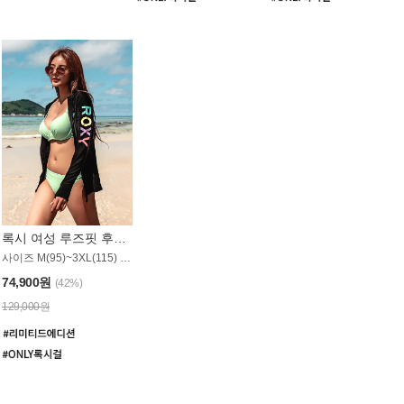
록시 여성 루즈핏 후드 래쉬가드 WT900BRX
사이즈 M(95)~3XL(115) / 롱기장 타입
74,900원
(42%)
129,000원