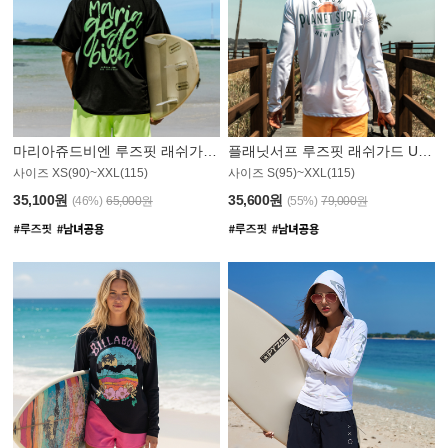
마리아쥬드비엔 루즈핏 래쉬가드 JMT004B
플래닛서프 루즈핏 래쉬가드 UMT008WPS
사이즈 XS(90)~XXL(115)
사이즈 S(95)~XXL(115)
35,100원
35,600원
(46%)
65,000원
(55%)
79,000원