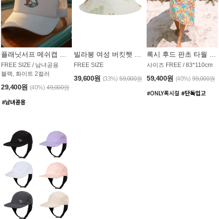
플래닛서프 메쉬캡 모자 UAC008PS
빌라봉 여성 버킷햇 AC1971MBB
록시 후드 판초 타월 AT1765WRX
FREE SIZE / 남녀공용
FREE SIZE
사이즈 FREE / 83*110cm
블랙, 화이트 2컬러
39,600원
59,400원
(33%)
59,000원
(40%)
99,000원
29,400원
(40%)
49,000원