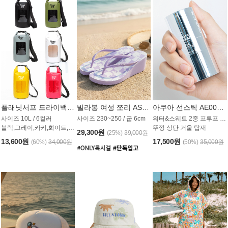
플래닛서프 드라이백 UAB009PS
빌라봉 여성 쪼리 AS1862PBB
아쿠아 선스틱 AE008MG
사이즈 10L / 6컬러
사이즈 230~250 / 굽 6cm
워터&스웨트 2중 프루프 / SPF 50+
블랙,그레이,카키,화이트,옐로우,핑크
뚜껑 상단 거울 탑재
29,300원
(25%)
39,000원
13,600원
17,500원
(60%)
34,000원
(50%)
35,000원