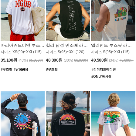
마리아쥬드비엔 루즈핏 래쉬가드 JMT005W
헐리 남성 민소매 래쉬가드 MT1155BHL
엘리먼트 루즈핏 래쉬가드 MT1114WEM
사이즈 XS(90)~XXL(115)
사이즈 S(95)~3XL(120)
사이즈 S(95)~XXL(115)
35,100원
48,300원
49,500원
(46%)
65,000원
(30%)
69,000원
(34%)
75,000원