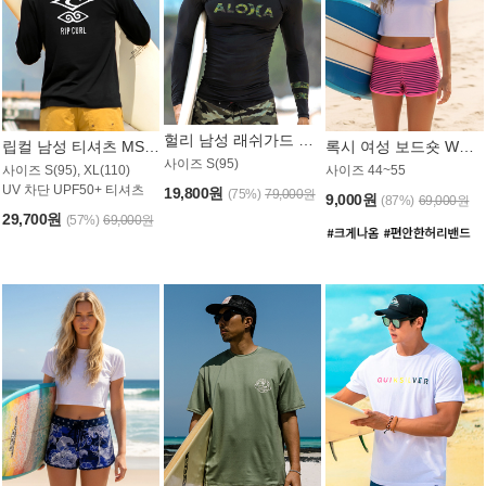
헐리 남성 래쉬가드 MT521CHL
립컬 남성 티셔츠 MST445BRC
록시 여성 보드숏 WB773KRX
사이즈 S(95)
사이즈 S(95), XL(110)
사이즈 44~55
UV 차단 UPF50+ 티셔츠
19,800원
(75%)
79,000원
9,000원
(87%)
69,000원
29,700원
(57%)
69,000원