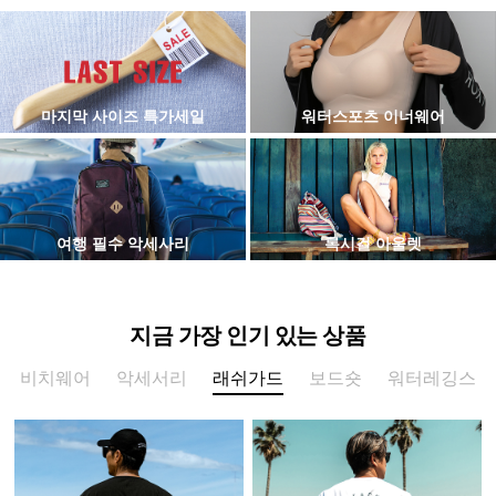
마지막 사이즈 특가세일
워터스포츠 이너웨어
여행 필수 악세사리
록시걸 아울렛
지금 가장 인기 있는 상품
비치웨어
악세서리
래쉬가드
보드숏
워터레깅스