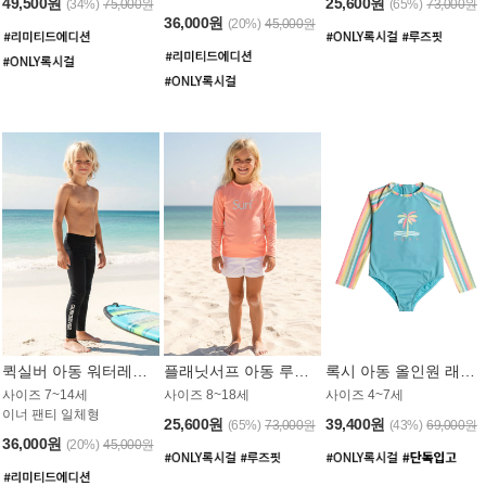
49,500원
25,600원
(34%)
75,000원
(65%)
73,000원
36,000원
(20%)
45,000원
퀵실버 아동 워터레깅스 BB776BQS
플래닛서프 아동 루즈핏 래쉬가드 UGT012CPS
록시 아동 올인원 래쉬가드 GT811BRX
사이즈 7~14세
사이즈 8~18세
사이즈 4~7세
이너 팬티 일체형
25,600원
39,400원
(65%)
73,000원
(43%)
69,000원
36,000원
(20%)
45,000원