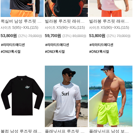
퀵실버 남성 루즈핏 래쉬가드 MT1017BQS
빌라봉 루즈핏 래쉬가드 MT1129BBB
빌라봉 루즈핏 래쉬가드 MT1135WBB
사이즈 S(95)~XXL(115)
사이즈 XS(90)~XXL(115)
사이즈 XS(90)~XXL(115)
53,800원
59,700원
53,800원
(32%)
79,000원
(33%)
89,000원
(32%)
79,000원
볼컴 남성 루즈핏 래쉬가드 MT1008BVC
플래닛서프 루즈핏 래쉬가드 UMT026WPS
플래닛서프 남성 보드숏 UMB002GPS