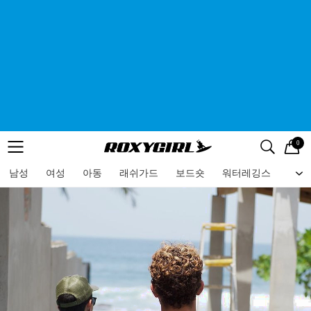
0
로고
메뉴
검색
메뉴
남성
여성
아동
래쉬가드
보드숏
워터레깅스
비치