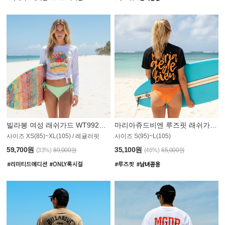
빌라봉 여성 래쉬가드 WT992WBB
마리아쥬드비엔 루즈핏 래쉬가드 JWT013O
사이즈 XS(85)~XL(105) / 레귤러핏
사이즈 S(95)~L(105)
011PS
59,700원
35,100원
(33%)
89,000원
(46%)
65,000원