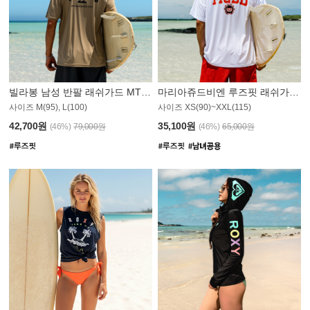
빌라봉 남성 반팔 래쉬가드 MT1082GBB
마리아쥬드비엔 루즈핏 래쉬가드 JMT005W
사이즈 M(95), L(100)
사이즈 XS(90)~XXL(115)
42,700원
35,100원
(46%)
79,000원
(46%)
65,000원
N