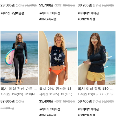
29,500원
59,700원
39,700원
(50%)
59,000원
(33%)
89,000원
(39%)
65,000원
록시 여성 전신 슈트 (4/3mm) WS221KRX
록시 여성 민소매 래쉬가드 WT907BRX
록시 여성 집업 래쉬가드 WT868BRX
사이즈 US4(XS)~US8(M) / 후면 지퍼
사이즈 XS(85)~XL(105)
사이즈 XS(85)~XXL(110)
87,600원
35,400원
59,400원
(60%)
(40%)
59,000원
(40%)
99,000원
219,000원