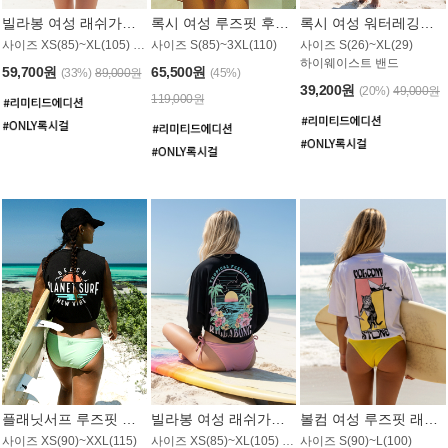
빌라봉 여성 래쉬가드 WT992WBB
록시 여성 루즈핏 후드 래쉬가드 WT556BRX
록시 여성 워터레깅스 WB1016BRX
사이즈 XS(85)~XL(105) / 레귤러핏
사이즈 S(85)~3XL(110)
사이즈 S(26)~XL(29)
하이웨이스트 밴드
59,700원
65,500원
(33%)
89,000원
(45%)
39,200원
(20%)
49,000원
119,000원
플래닛서프 루즈핏 래쉬가드 UWT044BPS
빌라봉 여성 래쉬가드 WT988BBB
볼컴 여성 루즈핏 래쉬가드 MT1005VC
사이즈 XS(90)~XXL(115)
사이즈 XS(85)~XL(105) / 오버핏
사이즈 S(90)~L(100)