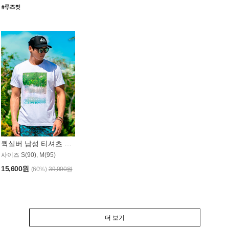
퀵실버 남성 티셔츠 MST357WQS
사이즈 S(90), M(95)
15,600원
(60%)
39,000원
더 보기