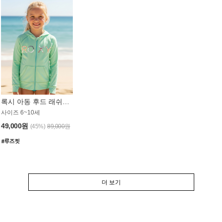
록시 아동 후드 래쉬가드 GT764MRX
사이즈 6~10세
49,000원
(45%)
89,000원
더 보기