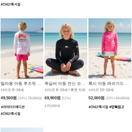
빌라봉 아동 루즈핏 래쉬가드 BT804WBB
퀵실버 아동 전신 슈트 (3/2mm) BS023KQS
록시 아동 래쉬가드 GT815MRX
사이즈 8~16세
사이즈 8~16세 / 후면 지퍼
사이즈 10~16세
49,500원
69,900원
52,000원
(34%)
75,000원
(61%)
(20%)
65,000원
179,000원