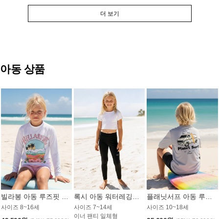
더 보기
아동 상품
빌라봉 아동 루즈핏 래쉬가드 GT813WBB
록시 아동 워터레깅스 GB672BRX
플래닛서프 아동 루즈핏 래쉬가드 UBT009GPS
사이즈 8~16세
사이즈 7~14세
사이즈 10~18세
이너 팬티 일체형