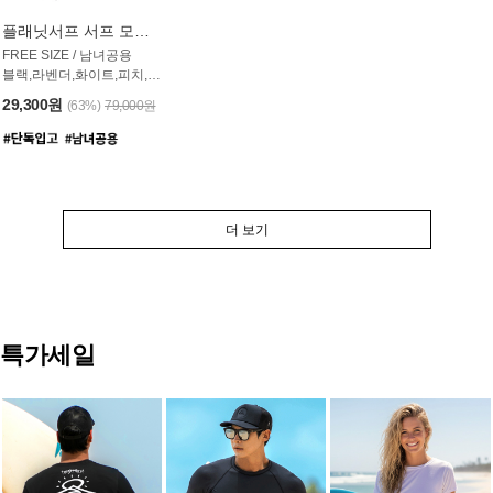
플래닛서프 서프 모자 UAC007PS
FREE SIZE / 남녀공용
블랙,라벤더,화이트,피치,그레이,오트밀 6컬러
29,300원
(63%)
79,000원
더 보기
특가세일