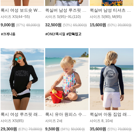
록시 여성 보드숏 WB791PRX
퀵실버 남성 루즈핏 래쉬가드 MT1072GQS
퀵실버 남성 티셔츠 MST356WQS
사이즈 XS(44~55)
사이즈 S(95)~XL(110)
사이즈 S(90), M(95)
9,000원
32,500원
15,600원
(87%)
69,000원
(50%)
65,000원
(60%)
39,000원
록시 여성 루즈핏 래쉬가드 WT909BRX
록시 유아 원피스 수영복 B588W
퀵실버 아동 집업 래쉬가드 BT682LQS
사이즈 XS(85)
사이즈 2세
사이즈 8, 10세
29,300원
9,500원
35,600원
(63%)
79,000원
(84%)
59,000원
(55%)
79,000원