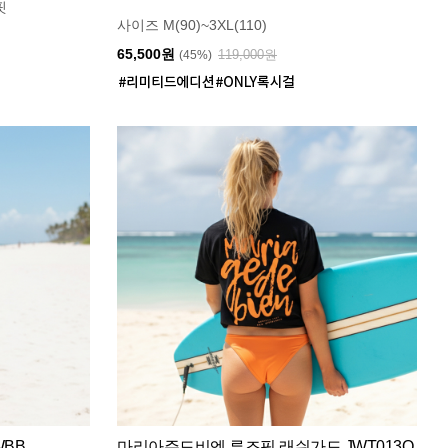
핏
사이즈 M(90)~3XL(110)
65,500원
119,000원
(45%)
WBB
마리아쥬드비엔 루즈핏 래쉬가드 JWT013O