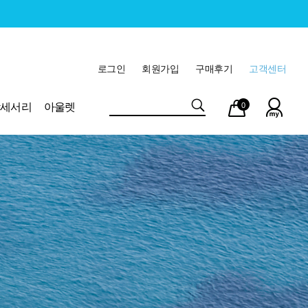
로그인
회원가입
구매후기
고객센터
마이
장바
악세서리
아울렛
0
페이
구니