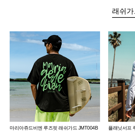
래쉬가
마리아쥬드비엔 루즈핏 래쉬가드 JMT004B
플래닛서프 루