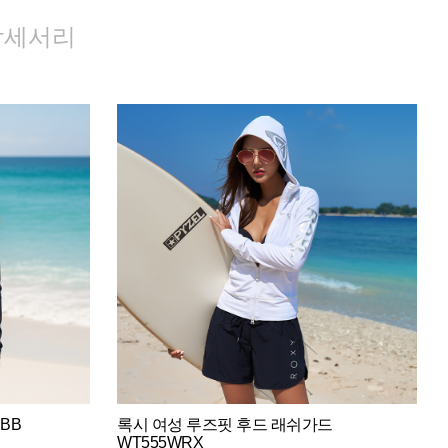
악세서리
BB
록시 여성 루즈핏 후드 래쉬가드
WT555WRX