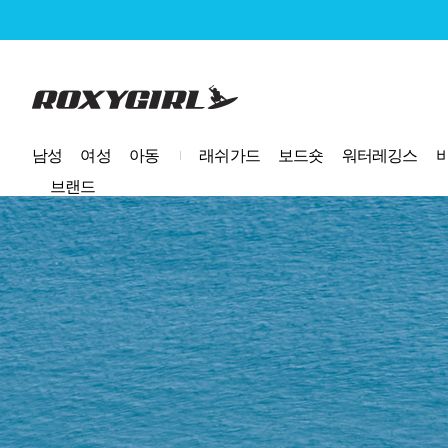
로고
남성
여성
아동
래쉬가드
보드숏
워터레깅스
브랜드