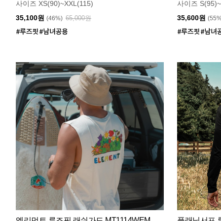
사이즈 XS(90)~XXL(115)
사이즈 S(95)~
35,100원
35,600원
65,000원
(46%)
(55
엘리먼트 루즈핏 래쉬가드 MT1114WEM
플래닛서프 루