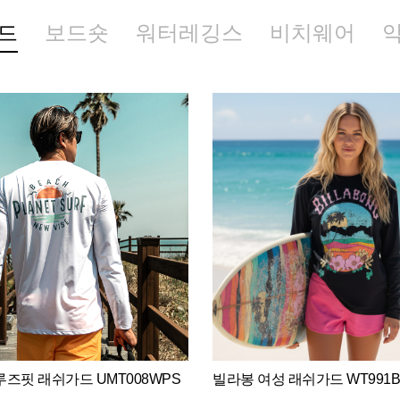
드
보드숏
워터레깅스
비치웨어
즈핏 래쉬가드 UMT008WPS
빌라봉 여성 래쉬가드 WT991B