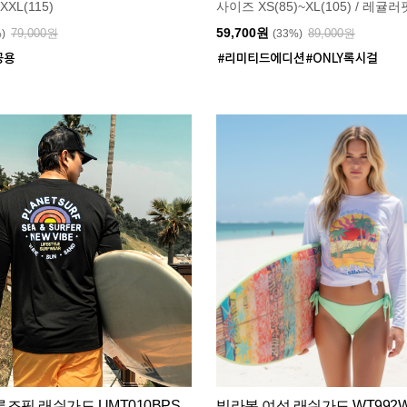
XXL(115)
사이즈 XS(85)~XL(105) / 레귤러
59,700원
79,000원
89,000원
%)
(33%)
즈핏 래쉬가드 UMT010BPS
빌라봉 여성 래쉬가드 WT992