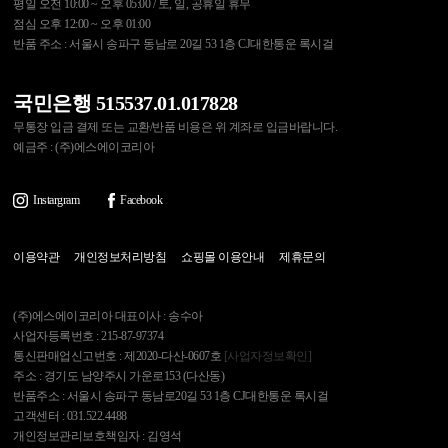
평일 오전 10:00 ~ 오후 05:00 / 토, 일, 공휴일 휴무
점심 오후 12:00 ~ 오후 01:00
반품 주소 : 서울시 송파구 동남로 20길 53 1층 CJ대한통운 록시걸
국민은행 515537.01.017828
무통장 입금 결제 또는 교환/반품 비용은 위 계좌로 입금바랍니다.
예금주 : (주)에스에이코리아
Instargram
Facebook
이용약관
개인정보처리방침
쇼핑몰 이용안내
제휴문의
(주)에스에이코리아 대표이사 : 송수아
사업자등록번호 : 215-87-97374
통신판매업신고번호 : 제2020-다산-0607호
[사업자정보확인]
주소 : 경기도 남양주시 가운로153 (다산동)
반품주소 : 서울시 송파구 동남로20길 53 1층 CJ대한통운 록시걸
고객센터 : 031.522.4488
개인정보관리보호책임자 : 김영석