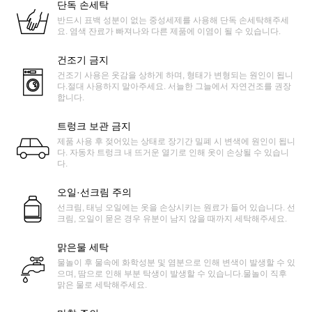
단독 손세탁
반드시 표백 성분이 없는 중성세제를 사용해 단독 손세탁해주세
요. 염색 잔료가 빠져나와 다른 제품에 이염이 될 수 있습니다.
건조기 금지
건조기 사용은 옷감을 상하게 하며, 형태가 변형되는 원인이 됩니
다.절대 사용하지 말아주세요. 서늘한 그늘에서 자연건조를 권장
합니다.
트렁크 보관 금지
제품 사용 후 젖어있는 상태로 장기간 밀폐 시 변색에 원인이 됩니
다. 자동차 트렁크 내 뜨거운 열기로 인해 옷이 손상될 수 있습니
다.
오일·선크림 주의
선크림, 태닝 오일에는 옷을 손상시키는 원료가 들어 있습니다. 선
크림, 오일이 묻은 경우 유분이 남지 않을 때까지 세탁해주세요.
맑은물 세탁
물놀이 후 물속에 화학성분 및 염분으로 인해 변색이 발생할 수 있
으며, 땀으로 인해 부분 탁생이 발생할 수 있습니다.물놀이 직후
맑은 물로 세탁해주세요.