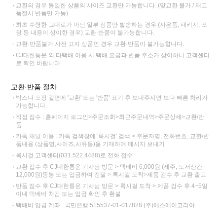
교환의 경우 동일한 상품의 사이즈 교환만 가능합니다. (맞교환 불가 / 재고
품절시 반품만 가능)
최초 수령한 그대로가 아닌 일부 상품만 발송하는 경우 (사은품, 패키지, 포
장 등 내용이 상이한 경우) 교환·반품이 불가능합니다.
교환·반품불가 사전 고지 상품인 경우 교환·반품이 불가능합니다.
CJ대한통운 외 타택배 이용 시 택배 요금과 반품 주소가 상이하니 고객센터
로 확인 바랍니다.
교환·반품 절차
박스나 포장 겉면에 '교환' 또는 '반품' 표기 후 보내주시면 보다 빠른 처리가
가능합니다.
직접 접수 : 홈페이지 로그인>주문조회>최근주문내역>주문상세>교환/반
품
카톡 채널 이용 : 카톡 검색창에 '록시걸' 검색 > 주문자명, 전화번호, 교환/반
품내용 (상품명,사이즈,사유등)을 기재하여 메시지 보내기
록시걸 고객센터(031.522.4488)로 전화 접수
교환 접수 후 CJ대한통운 기사님 방문 > 택배비 6,000원 (제주, 도서산간
12,000원)동봉 또는 입금하여 전달 > 록시걸 도착>제품 검수 후 교환 출고
반품 접수 후 CJ대한통운 기사님 방문 > 록시걸 도착 > 제품 검수 후 4~5일
이내 택배비 차감 또는 입금 확인 후 환불
택배비 입금 계좌 : 국민은행 515537-01-017828 (주)에스에이코리아