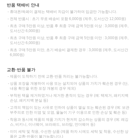
반품 택배비 안내
휴대폰/쓱페이 결제는 택배비 차감이 불가하여 입금만 가능합니다.
전체 반품시 : 초기 무료 배송비 포함 6,000원 (제주, 도서산간 12,000원)
최초 구매 5만원 이상, 반품 후 최종 구매 금액 5만원 이상 : 3,000원 (제주,
도서산간 6,000원)
최초 구매 5만원 이상, 반품 후 최종 구매 금액 5만원 미만 : 3,000원 (제주,
도서산간 6,000원)
최초 구매 5만원 미만, 초기 배송비 결제한 경우 : 3,000원 (제주, 도서산간
6,000원)
교환·반품 불가
제품이 도착하기 전에 교환·반품 처리는 불가능합니다.
상품 포장을 개봉하여 사용 또는 설치되어 상품의 가치가 훼손된 경우 (단,
내용 확인을 위한 포장 개봉의 경우 제외)
부착된 택을 제거하였거나 제거한 흔적이 있는 경우 (예: 택제거, 패키지백
손상, 패키지백 분실 등)
고객의 책임이 있는 사유로 인하여 상품이 멸실 또는 훼손된 경우 (예: 보관
부주의로 인한 이염 및 오염, 물놀이 기구 이용으로 인한 손상 및 훼손 등)
착용과 동시에 제품의 제품 가치가 현저히 감소하는 상품의 경우 (예: 레깅
스, 비키니, 이너웨어, 브라패드, 브라탑, 언더웨어 등)
이미 세탁 및 착용, 수선한 상품 (제품 하자 시에도 세탁 및 착용, 수선한 상
품은 교환·반품이 불가능합니다.)