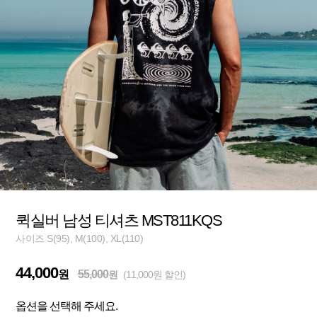
퀵실버 남성 티셔츠 MST811KQS
사이즈 S(95), M(100), XL(110)
44,000
원
55,000
원
(11,000원 할인)
옵션을 선택해 주세요.