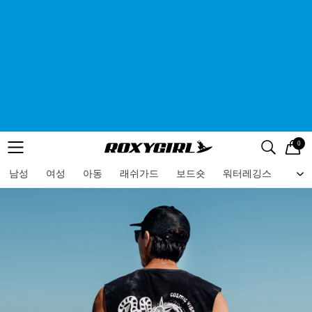
0
로고
메뉴
검색
메뉴
남성
여성
아동
래쉬가드
보드숏
워터레깅스
비치