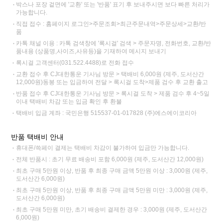
박스나 포장 겉면에 '교환' 또는 '반품' 표기 후 보내주시면 보다 빠른 처리가
가능합니다.
직접 접수 : 홈페이지 로그인>주문조회>최근주문내역>주문상세>교환/반
품
카톡 채널 이용 : 카톡 검색창에 '록시걸' 검색 > 주문자명, 전화번호, 교환/반
품내용 (상품명,사이즈,사유등)을 기재하여 메시지 보내기
록시걸 고객센터(031.522.4488)로 전화 접수
교환 접수 후 CJ대한통운 기사님 방문 > 택배비 6,000원 (제주, 도서산간
12,000원)동봉 또는 입금하여 전달 > 록시걸 도착>제품 검수 후 교환 출고
반품 접수 후 CJ대한통운 기사님 방문 > 록시걸 도착 > 제품 검수 후 4~5일
이내 택배비 차감 또는 입금 확인 후 환불
택배비 입금 계좌 : 국민은행 515537-01-017828 (주)에스에이코리아
반품 택배비 안내
휴대폰/쓱페이 결제는 택배비 차감이 불가하여 입금만 가능합니다.
전체 반품시 : 초기 무료 배송비 포함 6,000원 (제주, 도서산간 12,000원)
최초 구매 5만원 이상, 반품 후 최종 구매 금액 5만원 이상 : 3,000원 (제주,
도서산간 6,000원)
최초 구매 5만원 이상, 반품 후 최종 구매 금액 5만원 미만 : 3,000원 (제주,
도서산간 6,000원)
최초 구매 5만원 미만, 초기 배송비 결제한 경우 : 3,000원 (제주, 도서산간
6,000원)