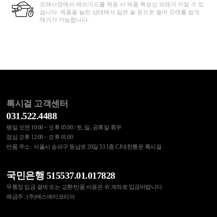
모래사장에서 래쉬가드를 착용 시 제품 특성상 모래가 끼일 수 있
습니다. 제품을 늘린 상태에서 얇은 솔 등으로 쓸어 모래를 쉽게
제거가 가능합니다.
록시걸 고객센터
031.522.4488
평일 오전 10:00 ~ 오후 05:00 / 토, 일, 공휴일 휴무
점심 오후 12:00 ~ 오후 01:00
반품 주소 : 서울시 송파구 동남로 20길 53 1층 CJ대한통운 록시걸
국민은행 515537.01.017828
무통장 입금 결제 또는 교환/반품 비용은 위 계좌로 입금바랍니다.
예금주 : (주)에스에이코리아