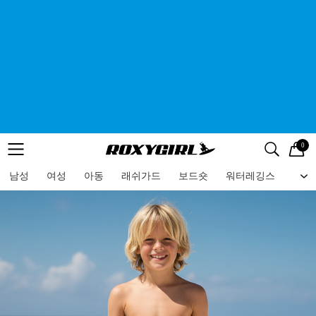
0
로고
메뉴
검색
메뉴
남성
여성
아동
래쉬가드
보드숏
워터레깅스
비치