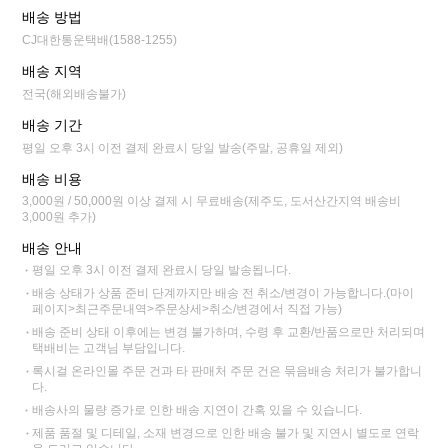
배송 방법
CJ대한통운택배(1588-1255)
배송 지역
전국(해외배송불가)
배송 기간
평일 오후 3시 이전 결제 완료시 당일 발송(주말, 공휴일 제외)
배송 비용
3,000원 / 50,000원 이상 결제 시 무료배송(제주도, 도서산간지역 배송비
3,000원 추가)
배송 안내
평일 오후 3시 이전 결제 완료시 당일 발송됩니다.
배송 상태가 상품 준비 단계까지만 배송 전 취소/변경이 가능합니다.(마이
페이지>최근주문내역>주문상세>취소/변경에서 직접 가능)
배송 준비 상태 이후에는 변경 불가하며, 수령 후 교환/반품으로만 처리되며
택배비는 고객님 부담입니다.
록시걸 온라인몰 주문 건과 타 판매처 주문 건은 묶음배송 처리가 불가합니
다.
배송사의 물량 증가로 인한 배송 지연이 간혹 있을 수 있습니다.
제품 품절 및 디테일, 소재 변경으로 인한 배송 불가 및 지연시 별도로 연락