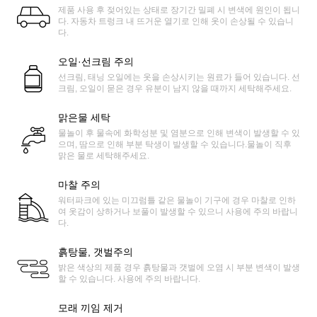
제품 사용 후 젖어있는 상태로 장기간 밀폐 시 변색에 원인이 됩니
다. 자동차 트렁크 내 뜨거운 열기로 인해 옷이 손상될 수 있습니
다.
오일·선크림 주의
선크림, 태닝 오일에는 옷을 손상시키는 원료가 들어 있습니다. 선
크림, 오일이 묻은 경우 유분이 남지 않을 때까지 세탁해주세요.
맑은물 세탁
물놀이 후 물속에 화학성분 및 염분으로 인해 변색이 발생할 수 있
으며, 땀으로 인해 부분 탁생이 발생할 수 있습니다.물놀이 직후
맑은 물로 세탁해주세요.
마찰 주의
워터파크에 있는 미끄럼틀 같은 물놀이 기구에 경우 마찰로 인하
여 옷감이 상하거나 보풀이 발생할 수 있으니 사용에 주의 바랍니
다.
흙탕물, 갯벌주의
밝은 색상의 제품 경우 흙탕물과 갯벌에 오염 시 부분 변색이 발생
할 수 있습니다. 사용에 주의 바랍니다.
모래 끼임 제거