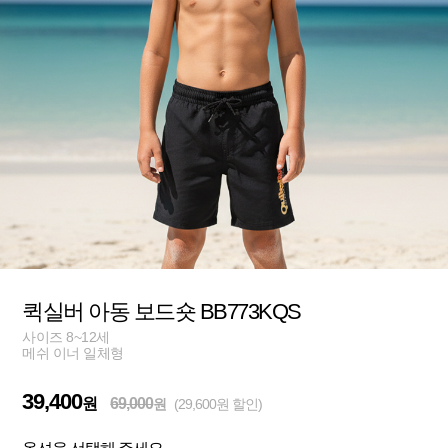
퀵실버 아동 보드숏 BB773KQS
사이즈 8~12세
메쉬 이너 일체형
39,400
원
69,000
원
(29,600원 할인)