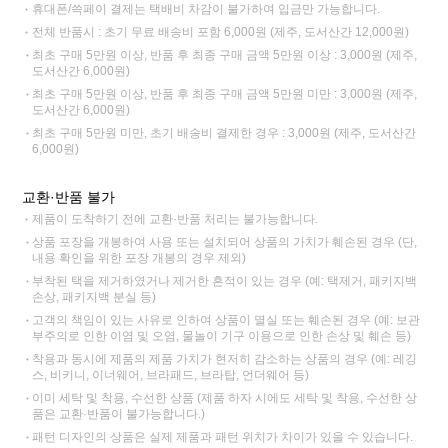
휴대폰/쓱페이 결제는 택배비 차감이 불가하여 입금만 가능합니다.
전체 반품시 : 초기 무료 배송비 포함 6,000원 (제주, 도서산간 12,000원)
최초 구매 5만원 이상, 반품 후 최종 구매 금액 5만원 이상 : 3,000원 (제주,
도서산간 6,000원)
최초 구매 5만원 이상, 반품 후 최종 구매 금액 5만원 미만 : 3,000원 (제주,
도서산간 6,000원)
최초 구매 5만원 미만, 초기 배송비 결제한 경우 : 3,000원 (제주, 도서산간
6,000원)
교환·반품 불가
제품이 도착하기 전에 교환·반품 처리는 불가능합니다.
상품 포장을 개봉하여 사용 또는 설치되어 상품의 가치가 훼손된 경우 (단,
내용 확인을 위한 포장 개봉의 경우 제외)
부착된 택을 제거하였거나 제거한 흔적이 있는 경우 (예: 택제거, 패키지백
손상, 패키지백 분실 등)
고객의 책임이 있는 사유로 인하여 상품이 멸실 또는 훼손된 경우 (예: 보관
부주의로 인한 이염 및 오염, 물놀이 기구 이용으로 인한 손상 및 훼손 등)
착용과 동시에 제품의 제품 가치가 현저히 감소하는 상품의 경우 (예: 레깅
스, 비키니, 이너웨어, 브라패드, 브라탑, 언더웨어 등)
이미 세탁 및 착용, 수선한 상품 (제품 하자 시에도 세탁 및 착용, 수선한 상
품은 교환·반품이 불가능합니다.)
패턴 디자인의 상품은 실제 제품과 패턴 위치가 차이가 있을 수 있습니다.