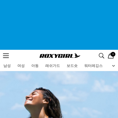
0
로고
메뉴
검색
메뉴
남성
여성
아동
래쉬가드
보드숏
워터레깅스
비치