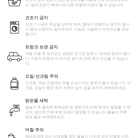
반드시 표백 성분이 없는 중성세제를 사용해 단독 손세탁해주세
요. 염색 잔료가 빠져나와 다른 제품에 이염이 될 수 있습니다.
건조기 금지
건조기 사용은 옷감을 상하게 하며, 형태가 변형되는 원인이 됩니
다.절대 사용하지 말아주세요. 서늘한 그늘에서 자연건조를 권장
합니다.
트렁크 보관 금지
제품 사용 후 젖어있는 상태로 장기간 밀폐 시 변색에 원인이 됩니
다. 자동차 트렁크 내 뜨거운 열기로 인해 옷이 손상될 수 있습니
다.
오일·선크림 주의
선크림, 태닝 오일에는 옷을 손상시키는 원료가 들어 있습니다. 선
크림, 오일이 묻은 경우 유분이 남지 않을 때까지 세탁해주세요.
맑은물 세탁
물놀이 후 물속에 화학성분 및 염분으로 인해 변색이 발생할 수 있
으며, 땀으로 인해 부분 탁생이 발생할 수 있습니다.물놀이 직후
맑은 물로 세탁해주세요.
마찰 주의
워터파크에 있는 미끄럼틀 같은 물놀이 기구에 경우 마찰로 인하