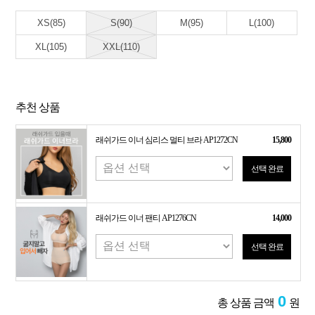
XS(85)
S(90)
M(95)
L(100)
XL(105)
XXL(110)
추천 상품
래쉬가드 이너 심리스 멀티 브라 AP1272CN
15,800
선택 완료
래쉬가드 이너 팬티 AP1276CN
14,000
선택 완료
0
총 상품 금액
원