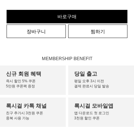
바로구매
장바구니
찜하기
MEMBERSHIP BENEFIT
신규 회원 혜택
당일 출고
즉시 할인 5% 쿠폰
평일 오후 3시 이전
5만원 쿠폰팩 증정
결제 완료시 당일 발송
록시걸 카톡 채널
록시걸 모바일앱
친구 추가시 3천원 쿠폰
앱 다운로드 첫 로그인
중복 사용 가능
3천원 할인 쿠폰