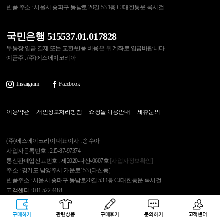
반품 주소 : 서울시 송파구 동남로 20길 53 1층 CJ대한통운 록시걸
국민은행 515537.01.017828
무통장 입금 결제 또는 교환/반품 비용은 위 계좌로 입금바랍니다.
예금주 : (주)에스에이코리아
Instargram
Facebook
이용약관
개인정보처리방침
쇼핑몰 이용안내
제휴문의
(주)에스에이코리아 대표이사 : 송수아
사업자등록번호 : 215-87-97374
통신판매업신고번호 : 제2020-다산-0607호
[사업자정보확인]
주소 : 경기도 남양주시 가운로153 (다산동)
반품주소 : 서울시 송파구 동남로20길 53 1층 CJ대한통운 록시걸
고객센터 : 031.522.4488
개인정보관리보호책임자 : 김영석
구매하기
관련상품
상품후기
문의하기
고객센터
Copyright 2007 Roxygirl.tv Inc. All rights reserved.