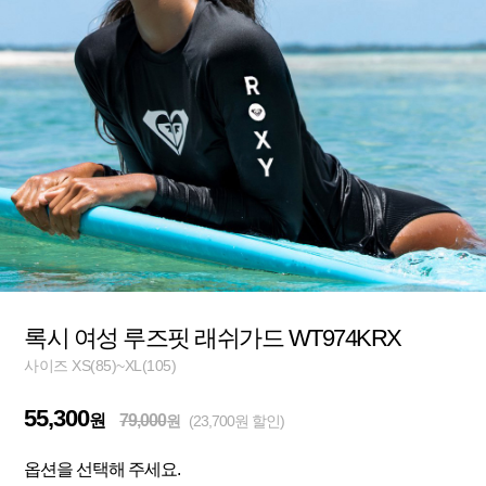
록시 여성 루즈핏 래쉬가드 WT974KRX
사이즈 XS(85)~XL(105)
55,300
원
79,000
원
(23,700원 할인)
옵션을 선택해 주세요.