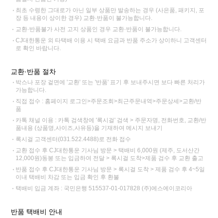
최초 수령한 그대로가 아닌 일부 상품만 발송하는 경우 (사은품, 패키지, 포
장 등 내용이 상이한 경우) 교환·반품이 불가능합니다.
교환·반품불가 사전 고지 상품인 경우 교환·반품이 불가능합니다.
CJ대한통운 외 타택배 이용 시 택배 요금과 반품 주소가 상이하니 고객센터
로 확인 바랍니다.
교환·반품 절차
박스나 포장 겉면에 '교환' 또는 '반품' 표기 후 보내주시면 보다 빠른 처리가
가능합니다.
직접 접수 : 홈페이지 로그인>주문조회>최근주문내역>주문상세>교환/반
품
카톡 채널 이용 : 카톡 검색창에 '록시걸' 검색 > 주문자명, 전화번호, 교환/반
품내용 (상품명,사이즈,사유등)을 기재하여 메시지 보내기
록시걸 고객센터(031.522.4488)로 전화 접수
교환 접수 후 CJ대한통운 기사님 방문 > 택배비 6,000원 (제주, 도서산간
12,000원)동봉 또는 입금하여 전달 > 록시걸 도착>제품 검수 후 교환 출고
반품 접수 후 CJ대한통운 기사님 방문 > 록시걸 도착 > 제품 검수 후 4~5일
이내 택배비 차감 또는 입금 확인 후 환불
택배비 입금 계좌 : 국민은행 515537-01-017828 (주)에스에이코리아
반품 택배비 안내