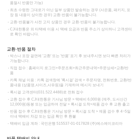
품절시 반품만 가능)
최초 수령한 그대로가 아닌 일부 상품만 발송하는 경우 (사은품, 패키지, 포
장 등 내용이 상이한 경우) 교환·반품이 불가능합니다.
교환·반품불가 사전 고지 상품인 경우 교환·반품이 불가능합니다.
CJ대한통운 외 타택배 이용 시 택배 요금과 반품 주소가 상이하니 고객센터
로 확인 바랍니다.
교환·반품 절차
박스나 포장 겉면에 '교환' 또는 '반품' 표기 후 보내주시면 보다 빠른 처리가
가능합니다.
직접 접수 : 홈페이지 로그인>주문조회>최근주문내역>주문상세>교환/반
품
카톡 채널 이용 : 카톡 검색창에 '록시걸' 검색 > 주문자명, 전화번호, 교환/반
품내용 (상품명,사이즈,사유등)을 기재하여 메시지 보내기
록시걸 고객센터(031.522.4488)로 전화 접수
교환 접수 후 CJ대한통운 기사님 방문 > 택배비 6,000원 (제주, 도서산간
12,000원)동봉 또는 입금하여 전달 > 록시걸 도착>제품 검수 후 교환 출고
반품 접수 후 CJ대한통운 기사님 방문 > 록시걸 도착 > 제품 검수 후 4~5일
이내 택배비 차감 또는 입금 확인 후 환불
택배비 입금 계좌 : 국민은행 515537-01-017828 (주)에스에이코리아
반품 택배비 안내