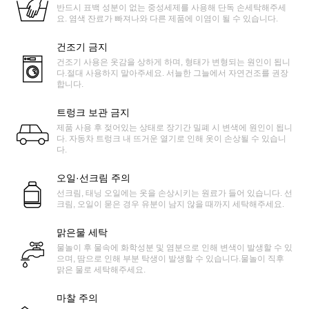
반드시 표백 성분이 없는 중성세제를 사용해 단독 손세탁해주세
요. 염색 잔료가 빠져나와 다른 제품에 이염이 될 수 있습니다.
건조기 금지
건조기 사용은 옷감을 상하게 하며, 형태가 변형되는 원인이 됩니
다.절대 사용하지 말아주세요. 서늘한 그늘에서 자연건조를 권장
합니다.
트렁크 보관 금지
제품 사용 후 젖어있는 상태로 장기간 밀폐 시 변색에 원인이 됩니
다. 자동차 트렁크 내 뜨거운 열기로 인해 옷이 손상될 수 있습니
다.
오일·선크림 주의
선크림, 태닝 오일에는 옷을 손상시키는 원료가 들어 있습니다. 선
크림, 오일이 묻은 경우 유분이 남지 않을 때까지 세탁해주세요.
맑은물 세탁
물놀이 후 물속에 화학성분 및 염분으로 인해 변색이 발생할 수 있
으며, 땀으로 인해 부분 탁생이 발생할 수 있습니다.물놀이 직후
맑은 물로 세탁해주세요.
마찰 주의