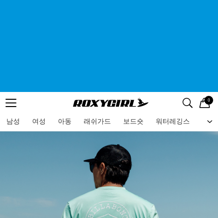
0
로고
메뉴
검색
메뉴
남성
여성
아동
래쉬가드
보드숏
워터레깅스
비치