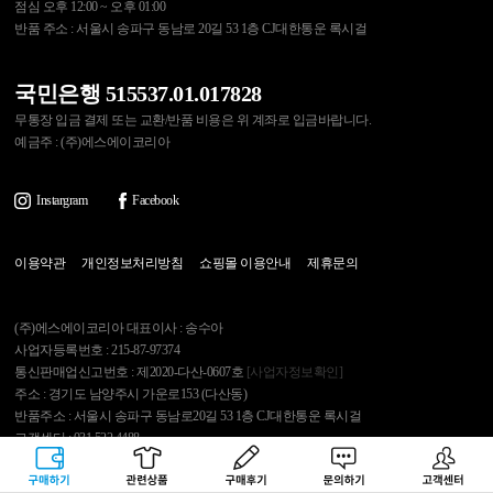
점심 오후 12:00 ~ 오후 01:00
반품 주소 : 서울시 송파구 동남로 20길 53 1층 CJ대한통운 록시걸
국민은행 515537.01.017828
무통장 입금 결제 또는 교환/반품 비용은 위 계좌로 입금바랍니다.
예금주 : (주)에스에이코리아
Instargram
Facebook
이용약관
개인정보처리방침
쇼핑몰 이용안내
제휴문의
(주)에스에이코리아 대표이사 : 송수아
사업자등록번호 : 215-87-97374
통신판매업신고번호 : 제2020-다산-0607호
[사업자정보확인]
주소 : 경기도 남양주시 가운로153 (다산동)
반품주소 : 서울시 송파구 동남로20길 53 1층 CJ대한통운 록시걸
고객센터 : 031.522.4488
개인정보관리보호책임자 : 김영석
구매하기
관련상품
상품후기
문의하기
고객센터