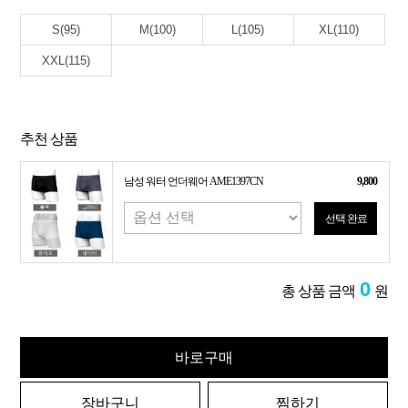
S(95)
M(100)
L(105)
XL(110)
XXL(115)
추천 상품
남성 워터 언더웨어 AME1397CN
9,800
선택 완료
0
총 상품 금액
원
바로구매
장바구니
찜하기