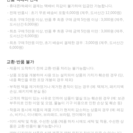
휴대폰/쓱페이 결제는 택배비 차감이 불가하여 입금만 가능합니다.
전체 반품시 : 초기 무료 배송비 포함 6,000원 (제주, 도서산간 12,000원)
최초 구매 5만원 이상, 반품 후 최종 구매 금액 5만원 이상 : 3,000원 (제주,
도서산간 6,000원)
최초 구매 5만원 이상, 반품 후 최종 구매 금액 5만원 미만 : 3,000원 (제주,
도서산간 6,000원)
최초 구매 5만원 미만, 초기 배송비 결제한 경우 : 3,000원 (제주, 도서산간
6,000원)
교환·반품 불가
제품이 도착하기 전에 교환·반품 처리는 불가능합니다.
상품 포장을 개봉하여 사용 또는 설치되어 상품의 가치가 훼손된 경우 (단,
내용 확인을 위한 포장 개봉의 경우 제외)
부착된 택을 제거하였거나 제거한 흔적이 있는 경우 (예: 택제거, 패키지백
손상, 패키지백 분실 등)
고객의 책임이 있는 사유로 인하여 상품이 멸실 또는 훼손된 경우 (예: 보관
부주의로 인한 이염 및 오염, 물놀이 기구 이용으로 인한 손상 및 훼손 등)
착용과 동시에 제품의 제품 가치가 현저히 감소하는 상품의 경우 (예: 레깅
스, 비키니, 이너웨어, 브라패드, 브라탑, 언더웨어 등)
이미 세탁 및 착용, 수선한 상품 (제품 하자 시에도 세탁 및 착용, 수선한 상
품은 교환·반품이 불가능합니다.)