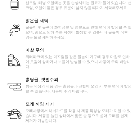
선크림, 태닝 오일에는 옷을 손상시키는 원료가 들어 있습니다. 선
크림, 오일이 묻은 경우 유분이 남지 않을 때까지 세탁해주세요.
맑은물 세탁
물놀이 후 물속에 화학성분 및 염분으로 인해 변색이 발생할 수 있
으며, 땀으로 인해 부분 탁생이 발생할 수 있습니다.물놀이 직후
맑은 물로 세탁해주세요.
마찰 주의
워터파크에 있는 미끄럼틀 같은 물놀이 기구에 경우 마찰로 인하
여 옷감이 상하거나 보풀이 발생할 수 있으니 사용에 주의 바랍니
다.
흙탕물, 갯벌주의
밝은 색상의 제품 경우 흙탕물과 갯벌에 오염 시 부분 변색이 발생
할 수 있습니다. 사용에 주의 바랍니다.
모래 끼임 제거
모래사장에서 래쉬가드를 착용 시 제품 특성상 모래가 끼일 수 있
습니다. 제품을 늘린 상태에서 얇은 솔 등으로 쓸어 모래를 쉽게
제거가 가능합니다.