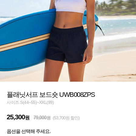
플래닛서프 보드숏 UWB008ZPS
사이즈 S(44~55)~XXL(99)
25,300
원
79,000
원
(53,700원 할인)
옵션을 선택해 주세요.