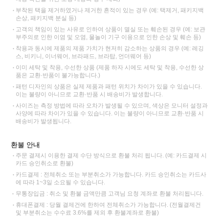
부착된 택을 제거하였거나 제거한 흔적이 있는 경우 (예: 택제거, 패키지백
손상, 패키지백 분실 등)
고객의 책임이 있는 사유로 인하여 상품이 멸실 또는 훼손된 경우 (예: 보관
부주의로 인한 이염 및 오염, 물놀이 기구 이용으로 인한 손상 및 훼손 등)
착용과 동시에 제품의 제품 가치가 현저히 감소하는 상품의 경우 (예: 레깅
스, 비키니, 이너웨어, 브라패드, 브라탑, 언더웨어 등)
이미 세탁 및 착용, 수선한 상품 (제품 하자 시에도 세탁 및 착용, 수선한 상
품은 교환·반품이 불가능합니다.)
패턴 디자인의 상품은 실제 제품과 패턴 위치가 차이가 있을 수 있습니다.
이는 불량이 아니므로 교환·반품 시 배송비가 발생합니다.
사이즈는 측정 방법에 따라 오차가 발생될 수 있으며, 색상은 모니터 설정과
사양에 따라 차이가 있을 수 있습니다. 이는 불량이 아니므로 교환·반품 시
배송비가 발생됩니다.
환불 안내
주문 결제시 이용한 결제 수단 방식으로 환불 처리 됩니다. (예: 카드결제 시
카드 승인취소로 환불)
카드결제 : 전체취소 또는 부분취소가 가능합니다. 카드 승인취소는 카드사
에 따라 1~3일 소요될 수 있습니다.
무통장입금 : 취소 및 환불 금액만큼 고객님 요청 계좌로 환불 처리됩니다.
휴대폰결제 : 당월 결제건에 한하여 전체취소가 가능합니다. (전월결제건
및 부분취소는 수수료 3.6%를 제외 후 환불계좌로 환불)