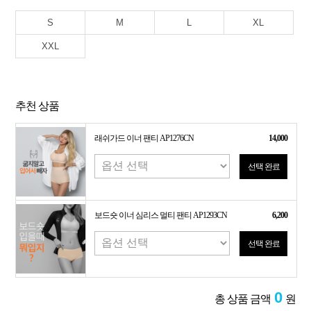
S
M
L
XL
XXL
추천 상품
래쉬가드 이너 팬티 AP1276CN
14,000
선택 완료
보드숏 이너 심리스 멀티 팬티 AP1293CN
6,200
선택 완료
0
총 상품 금액
원