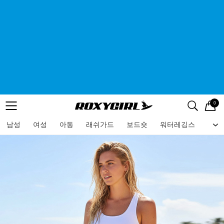
0
로고
메뉴
검색
메뉴
남성
여성
아동
래쉬가드
보드숏
워터레깅스
비치