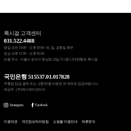
록시걸 고객센터
031.522.4488
평일 오전 10:00 ~ 오후 05:00 / 토, 일, 공휴일 휴무
점심 오후 12:00 ~ 오후 01:00
반품 주소 : 서울시 송파구 동남로 20길 53 1층 CJ대한통운 록시걸
국민은행 515537.01.017828
무통장 입금 결제 또는 교환/반품 비용은 위 계좌로 입금바랍니다.
예금주 : (주)에스에이코리아
Instargram
Facebook
이용약관
개인정보처리방침
쇼핑몰 이용안내
제휴문의