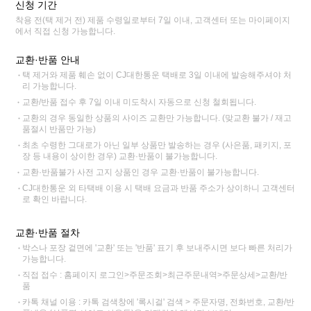
신청 기간
착용 전(택 제거 전) 제품 수령일로부터 7일 이내, 고객센터 또는 마이페이지
에서 직접 신청 가능합니다.
교환·반품 안내
택 제거와 제품 훼손 없이 CJ대한통운 택배로 3일 이내에 발송해주셔야 처
리 가능합니다.
교환/반품 접수 후 7일 이내 미도착시 자동으로 신청 철회됩니다.
교환의 경우 동일한 상품의 사이즈 교환만 가능합니다. (맞교환 불가 / 재고
품절시 반품만 가능)
최초 수령한 그대로가 아닌 일부 상품만 발송하는 경우 (사은품, 패키지, 포
장 등 내용이 상이한 경우) 교환·반품이 불가능합니다.
교환·반품불가 사전 고지 상품인 경우 교환·반품이 불가능합니다.
CJ대한통운 외 타택배 이용 시 택배 요금과 반품 주소가 상이하니 고객센터
로 확인 바랍니다.
교환·반품 절차
박스나 포장 겉면에 '교환' 또는 '반품' 표기 후 보내주시면 보다 빠른 처리가
가능합니다.
직접 접수 : 홈페이지 로그인>주문조회>최근주문내역>주문상세>교환/반
품
카톡 채널 이용 : 카톡 검색창에 '록시걸' 검색 > 주문자명, 전화번호, 교환/반