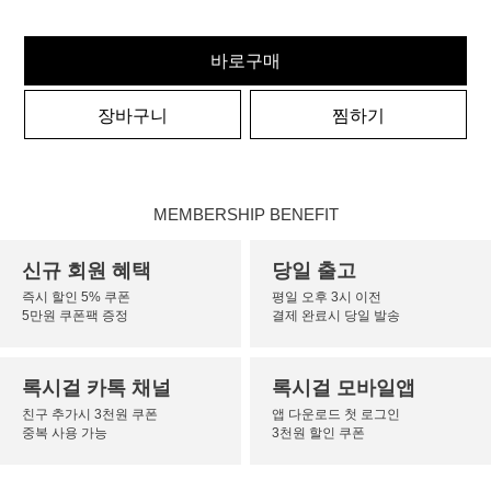
바로구매
장바구니
찜하기
MEMBERSHIP BENEFIT
신규 회원 혜택
당일 출고
즉시 할인 5% 쿠폰
평일 오후 3시 이전
5만원 쿠폰팩 증정
결제 완료시 당일 발송
록시걸 카톡 채널
록시걸 모바일앱
친구 추가시 3천원 쿠폰
앱 다운로드 첫 로그인
중복 사용 가능
3천원 할인 쿠폰