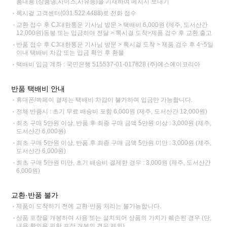
품내용 (상품명,사이즈,사유등)을 기재하여 메시지 보내기
록시걸 고객센터(031.522.4488)로 전화 접수
교환 접수 후 CJ대한통운 기사님 방문 > 택배비 6,000원 (제주, 도서산간
12,000원)동봉 또는 입금하여 전달 > 록시걸 도착>제품 검수 후 교환 출고
반품 접수 후 CJ대한통운 기사님 방문 > 록시걸 도착 > 제품 검수 후 4~5일
이내 택배비 차감 또는 입금 확인 후 환불
택배비 입금 계좌 : 국민은행 515537-01-017828 (주)에스에이코리아
반품 택배비 안내
휴대폰/쓱페이 결제는 택배비 차감이 불가하여 입금만 가능합니다.
전체 반품시 : 초기 무료 배송비 포함 6,000원 (제주, 도서산간 12,000원)
최초 구매 5만원 이상, 반품 후 최종 구매 금액 5만원 이상 : 3,000원 (제주,
도서산간 6,000원)
최초 구매 5만원 이상, 반품 후 최종 구매 금액 5만원 미만 : 3,000원 (제주,
도서산간 6,000원)
최초 구매 5만원 미만, 초기 배송비 결제한 경우 : 3,000원 (제주, 도서산간
6,000원)
교환·반품 불가
제품이 도착하기 전에 교환·반품 처리는 불가능합니다.
상품 포장을 개봉하여 사용 또는 설치되어 상품의 가치가 훼손된 경우 (단,
내용 확인을 위한 포장 개봉의 경우 제외)