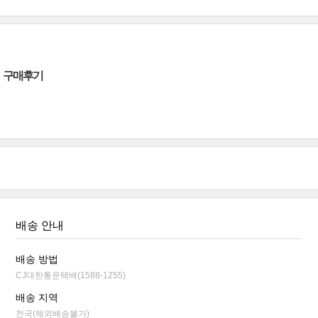
구매후기
배송 안내
배송 방법
CJ대한통운택배(1588-1255)
배송 지역
전국(해외배송불가)