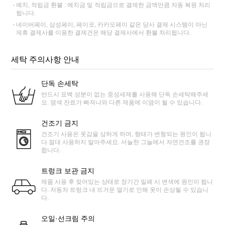
예치, 적립금 환불 : 예치금 및 적립금으로 결제한 금액만큼 자동 복원 처리
됩니다.
네이버페이, 삼성페이, 페이코, 카카오페이 같은 당사 결제 시스템이 아닌
제휴 결제사를 이용한 결제건은 해당 결제사에서 환불 처리됩니다.
세탁 주의사항 안내
단독 손세탁
반드시 표백 성분이 없는 중성세제를 사용해 단독 손세탁해주세
요. 염색 잔료가 빠져나와 다른 제품에 이염이 될 수 있습니다.
건조기 금지
건조기 사용은 옷감을 상하게 하며, 형태가 변형되는 원인이 됩니
다.절대 사용하지 말아주세요. 서늘한 그늘에서 자연건조를 권장
합니다.
트렁크 보관 금지
제품 사용 후 젖어있는 상태로 장기간 밀폐 시 변색에 원인이 됩니
다. 자동차 트렁크 내 뜨거운 열기로 인해 옷이 손상될 수 있습니
다.
오일·선크림 주의