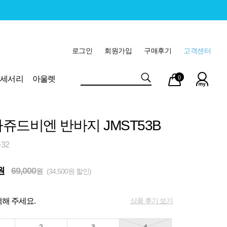
로그인
회원가입
구매후기
고객센터
마이
장바
악세서리
아울렛
0
페이
구니
쥬드비엔 반바지 JMST53B
32
원
69,000
원
(34,500원 할인)
상품 후기 보기
해 주세요.