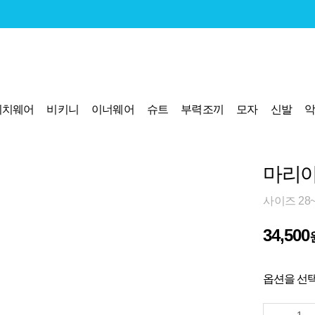
비치웨어
비키니
이너웨어
슈트
부력조끼
모자
신발
마리아
사이즈 28~
34,500
옵션을 선택