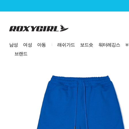
로고
남성
여성
아동
래쉬가드
보드숏
워터레깅스
브랜드